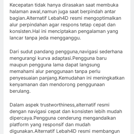
Kecepatan tidak hanya dirasakan saat membuka
halaman awal,namun juga saat berpindah antar
bagian.Alternatif Lebah4D resmi mengoptimalkan
alur perpindahan agar respons tetap cepat dan
konsisten.Hal ini menciptakan pengalaman yang
lancar tanpa jeda mengganggu.
Dari sudut pandang pengguna,navigasi sederhana
mengurangi kurva adaptasi.Pengguna baru
maupun pengguna lama dapat langsung
memahami alur penggunaan tanpa perlu
penyesuaian panjang.Kemudahan ini meningkatkan
kenyamanan dan mendorong penggunaan
berulang.
Dalam aspek trustworthiness,alternatif resmi
dengan navigasi cepat dan konsisten lebih mudah
dipercaya.Pengguna cenderung mengandalkan
platform yang responsif dan mudah
digunakan.Alternatif Lebah4D resmi membangun