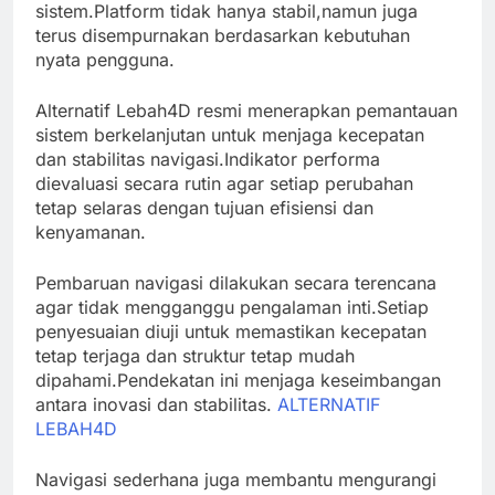
sistem.Platform tidak hanya stabil,namun juga
terus disempurnakan berdasarkan kebutuhan
nyata pengguna.
Alternatif Lebah4D resmi menerapkan pemantauan
sistem berkelanjutan untuk menjaga kecepatan
dan stabilitas navigasi.Indikator performa
dievaluasi secara rutin agar setiap perubahan
tetap selaras dengan tujuan efisiensi dan
kenyamanan.
Pembaruan navigasi dilakukan secara terencana
agar tidak mengganggu pengalaman inti.Setiap
penyesuaian diuji untuk memastikan kecepatan
tetap terjaga dan struktur tetap mudah
dipahami.Pendekatan ini menjaga keseimbangan
antara inovasi dan stabilitas.
ALTERNATIF
LEBAH4D
Navigasi sederhana juga membantu mengurangi