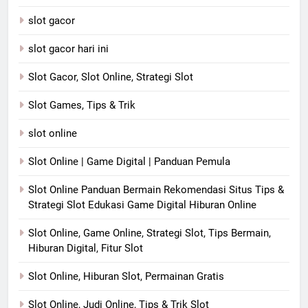
slot gacor
slot gacor hari ini
Slot Gacor, Slot Online, Strategi Slot
Slot Games, Tips & Trik
slot online
Slot Online | Game Digital | Panduan Pemula
Slot Online Panduan Bermain Rekomendasi Situs Tips &
Strategi Slot Edukasi Game Digital Hiburan Online
Slot Online, Game Online, Strategi Slot, Tips Bermain,
Hiburan Digital, Fitur Slot
Slot Online, Hiburan Slot, Permainan Gratis
Slot Online, Judi Online, Tips & Trik Slot