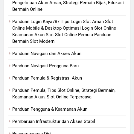
Pengelolaan Akun Aman, Strategi Pemain Bijak, Edukasi
Bermain Online
Panduan Login Kaya787 Tips Login Slot Aman Slot
Online Mobile & Desktop Optimasi Login Slot Online
Keamanan Akun Slot Slot Online Pemula Panduan
Bermain Slot Modern
Panduan Navigasi dan Akses Akun
Panduan Navigasi Pengguna Baru
Panduan Pemula & Registrasi Akun
Panduan Pemula, Tips Slot Online, Strategi Bermain,
Keamanan Akun, Slot Online Terpercaya
Panduan Pengguna & Keamanan Akun
Pembaruan Infrastruktur dan Akses Stabil
Pengembangan Diri