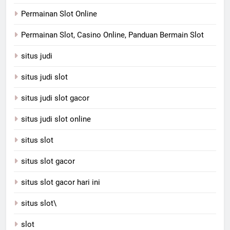
Permainan Slot Online
Permainan Slot, Casino Online, Panduan Bermain Slot
situs judi
situs judi slot
situs judi slot gacor
situs judi slot online
situs slot
situs slot gacor
situs slot gacor hari ini
situs slot\
slot