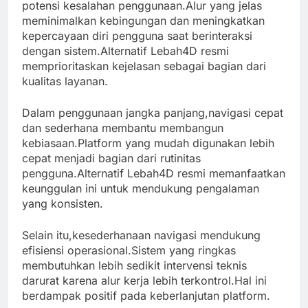
potensi kesalahan penggunaan.Alur yang jelas
meminimalkan kebingungan dan meningkatkan
kepercayaan diri pengguna saat berinteraksi
dengan sistem.Alternatif Lebah4D resmi
memprioritaskan kejelasan sebagai bagian dari
kualitas layanan.
Dalam penggunaan jangka panjang,navigasi cepat
dan sederhana membantu membangun
kebiasaan.Platform yang mudah digunakan lebih
cepat menjadi bagian dari rutinitas
pengguna.Alternatif Lebah4D resmi memanfaatkan
keunggulan ini untuk mendukung pengalaman
yang konsisten.
Selain itu,kesederhanaan navigasi mendukung
efisiensi operasional.Sistem yang ringkas
membutuhkan lebih sedikit intervensi teknis
darurat karena alur kerja lebih terkontrol.Hal ini
berdampak positif pada keberlanjutan platform.