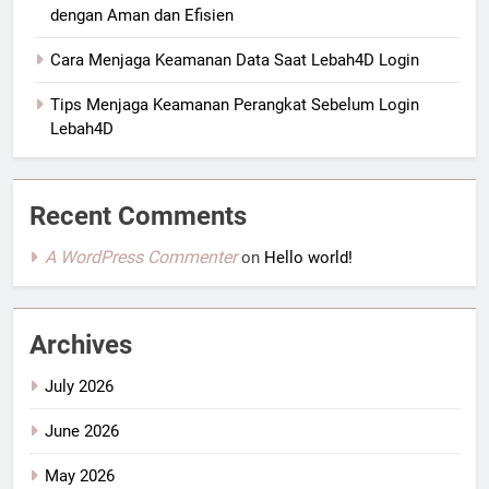
dengan Aman dan Efisien
Cara Menjaga Keamanan Data Saat Lebah4D Login
Tips Menjaga Keamanan Perangkat Sebelum Login
Lebah4D
Recent Comments
A WordPress Commenter
on
Hello world!
Archives
July 2026
June 2026
May 2026