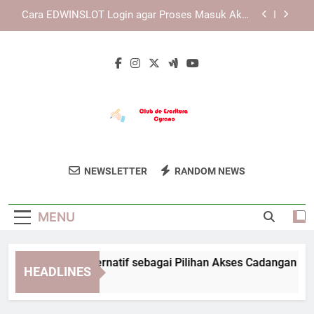
Skip
Cara Mempercepat Proses Login Edwinslot di
to
Browser dengan Aman dan Efisien
content
Cara Menjaga Keamanan Data Saat Lebah4D
Login
TIARA4D Link Alternatif sebagai Pilihan Akses
Cadangan
Cara EDWINSLOT Login agar Proses Masuk Akun
Berjalan Lancar
Cara Mempercepat Proses Login Edwinslot di
Browser dengan Aman dan Efisien
Club De Escritura
Bergabunglah Dengan Komunitas Penulis Di
Cara Menjaga Keamanan Data Saat Lebah4D
NEWSLETTER
RANDOM NEWS
Cyrano
Login
Club De Escritura Cyrano Dan Kembangkan
Keterampilan Sastra Anda.
MENU
ARA4D Link Alternatif sebagai Pilihan Akses Cadangan
HEADLINES
Weeks Ago