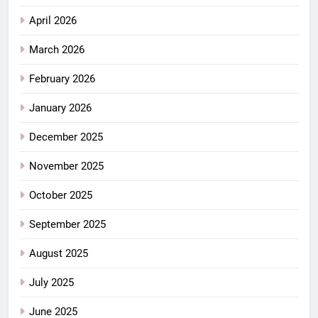
April 2026
March 2026
February 2026
January 2026
December 2025
November 2025
October 2025
September 2025
August 2025
July 2025
June 2025