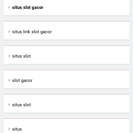
situs slot gacor
situs link slot gacor
situs slot
slot gacor
situs slot
situs