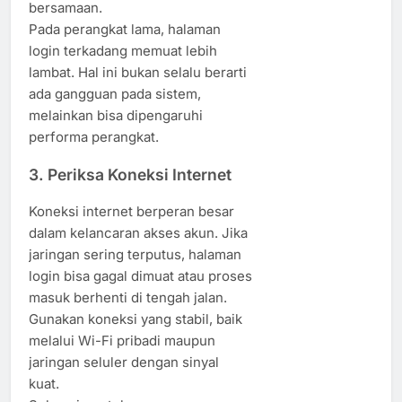
bersamaan.
Pada perangkat lama, halaman
login terkadang memuat lebih
lambat. Hal ini bukan selalu berarti
ada gangguan pada sistem,
melainkan bisa dipengaruhi
performa perangkat.
3. Periksa Koneksi Internet
Koneksi internet berperan besar
dalam kelancaran akses akun. Jika
jaringan sering terputus, halaman
login bisa gagal dimuat atau proses
masuk berhenti di tengah jalan.
Gunakan koneksi yang stabil, baik
melalui Wi-Fi pribadi maupun
jaringan seluler dengan sinyal
kuat.