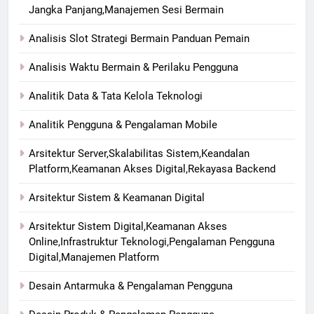
Jangka Panjang,Manajemen Sesi Bermain
Analisis Slot Strategi Bermain Panduan Pemain
Analisis Waktu Bermain & Perilaku Pengguna
Analitik Data & Tata Kelola Teknologi
Analitik Pengguna & Pengalaman Mobile
Arsitektur Server,Skalabilitas Sistem,Keandalan
Platform,Keamanan Akses Digital,Rekayasa Backend
Arsitektur Sistem & Keamanan Digital
Arsitektur Sistem Digital,Keamanan Akses
Online,Infrastruktur Teknologi,Pengalaman Pengguna
Digital,Manajemen Platform
Desain Antarmuka & Pengalaman Pengguna