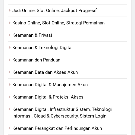
Judi Online, Slot Online, Jackpot Progresif
Kasino Online, Slot Online, Strategi Permainan
Keamanan & Privasi
Keamanan & Teknologi Digital
Keamanan dan Panduan
Keamanan Data dan Akses Akun
Keamanan Digital & Manajemen Akun
Keamanan Digital & Proteksi Akses
Keamanan Digital, Infrastruktur Sistem, Teknologi
Informasi, Cloud & Cybersecurity, Sistem Login
Keamanan Perangkat dan Perlindungan Akun