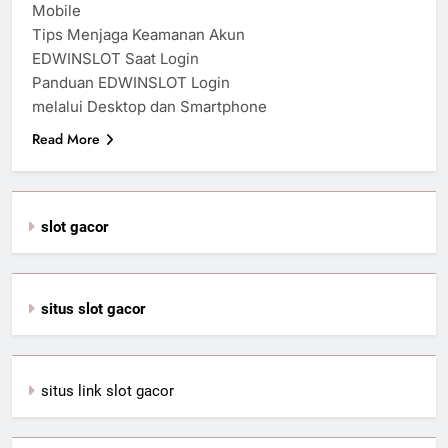
Mobile
Tips Menjaga Keamanan Akun
EDWINSLOT Saat Login
Panduan EDWINSLOT Login
melalui Desktop dan Smartphone
Read More
slot gacor
situs slot gacor
situs link slot gacor