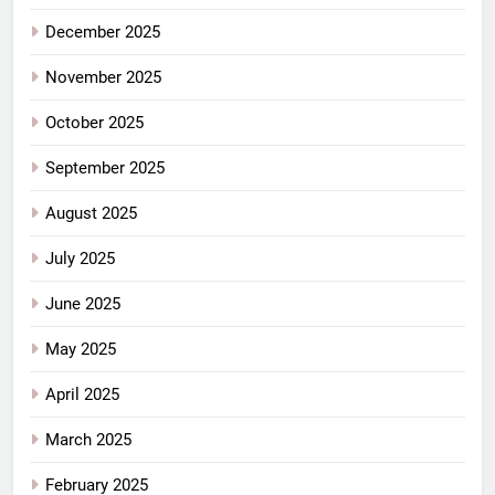
December 2025
November 2025
October 2025
September 2025
August 2025
July 2025
June 2025
May 2025
April 2025
March 2025
February 2025