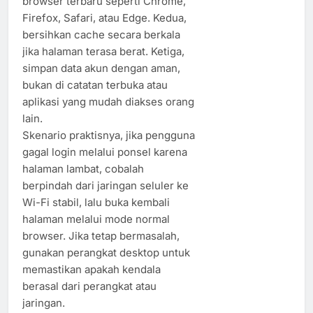
browser terbaru seperti Chrome,
Firefox, Safari, atau Edge. Kedua,
bersihkan cache secara berkala
jika halaman terasa berat. Ketiga,
simpan data akun dengan aman,
bukan di catatan terbuka atau
aplikasi yang mudah diakses orang
lain.
Skenario praktisnya, jika pengguna
gagal login melalui ponsel karena
halaman lambat, cobalah
berpindah dari jaringan seluler ke
Wi-Fi stabil, lalu buka kembali
halaman melalui mode normal
browser. Jika tetap bermasalah,
gunakan perangkat desktop untuk
memastikan apakah kendala
berasal dari perangkat atau
jaringan.