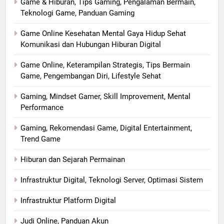
Game & Hiburan, Tips Gaming, Pengalaman Bermain,
Teknologi Game, Panduan Gaming
Game Online Kesehatan Mental Gaya Hidup Sehat
Komunikasi dan Hubungan Hiburan Digital
Game Online, Keterampilan Strategis, Tips Bermain
Game, Pengembangan Diri, Lifestyle Sehat
Gaming, Mindset Gamer, Skill Improvement, Mental
Performance
Gaming, Rekomendasi Game, Digital Entertainment,
Trend Game
Hiburan dan Sejarah Permainan
Infrastruktur Digital, Teknologi Server, Optimasi Sistem
Infrastruktur Platform Digital
Judi Online, Panduan Akun