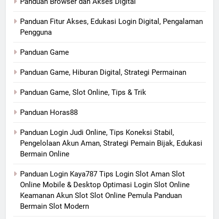
Panduan Browser dan Akses Digital
Panduan Fitur Akses, Edukasi Login Digital, Pengalaman
Pengguna
Panduan Game
Panduan Game, Hiburan Digital, Strategi Permainan
Panduan Game, Slot Online, Tips & Trik
Panduan Horas88
Panduan Login Judi Online, Tips Koneksi Stabil,
Pengelolaan Akun Aman, Strategi Pemain Bijak, Edukasi
Bermain Online
Panduan Login Kaya787 Tips Login Slot Aman Slot
Online Mobile & Desktop Optimasi Login Slot Online
Keamanan Akun Slot Slot Online Pemula Panduan
Bermain Slot Modern