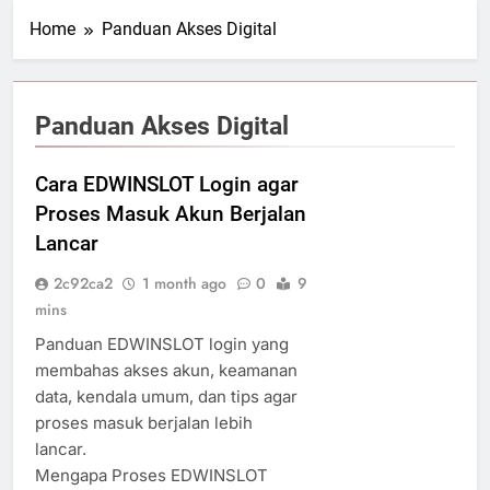
Home
Panduan Akses Digital
Panduan Akses Digital
Cara EDWINSLOT Login agar
Proses Masuk Akun Berjalan
Lancar
2c92ca2
1 month ago
0
9
mins
Panduan EDWINSLOT login yang
membahas akses akun, keamanan
data, kendala umum, dan tips agar
proses masuk berjalan lebih
lancar.
Mengapa Proses EDWINSLOT