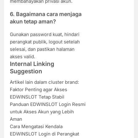
membahayakan privasi akun.
6. Bagaimana cara menjaga
akun tetap aman?
Gunakan password kuat, hindari
perangkat publik, logout setelah
selesai, dan pastikan halaman
akses valid.
Internal Linking
Suggestion
Artikel lain dalam cluster brand:
Faktor Penting agar Akses
EDWINSLOT Tetap Stabil
Panduan EDWINSLOT Login Resmi
untuk Akses Akun yang Lebih
Aman
Cara Mengatasi Kendala
EDWINSLOT Login di Perangkat