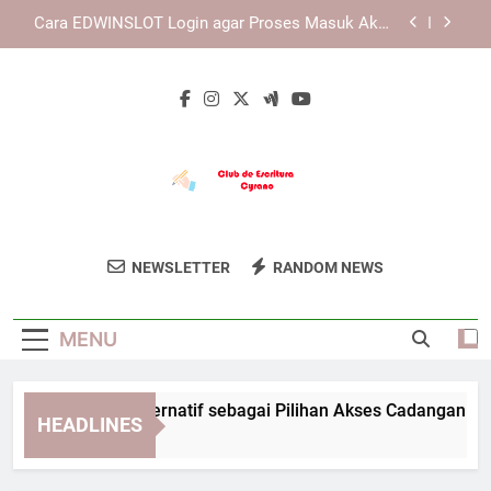
Skip
Cara Mempercepat Proses Login Edwinslot di
to
Browser dengan Aman dan Efisien
content
Cara Menjaga Keamanan Data Saat Lebah4D
Login
TIARA4D Link Alternatif sebagai Pilihan Akses
Cadangan
Cara EDWINSLOT Login agar Proses Masuk Akun
Berjalan Lancar
Cara Mempercepat Proses Login Edwinslot di
Browser dengan Aman dan Efisien
Club De Escritura
Bergabunglah Dengan Komunitas Penulis Di
Cara Menjaga Keamanan Data Saat Lebah4D
NEWSLETTER
RANDOM NEWS
Cyrano
Login
Club De Escritura Cyrano Dan Kembangkan
Keterampilan Sastra Anda.
MENU
ARA4D Link Alternatif sebagai Pilihan Akses Cadangan
HEADLINES
Month Ago