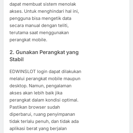
dapat membuat sistem menolak
akses. Untuk menghindari hal ini,
pengguna bisa mengetik data
secara manual dengan teliti,
terutama saat menggunakan
perangkat mobile.
2. Gunakan Perangkat yang
Stabil
EDWINSLOT login dapat dilakukan
melalui perangkat mobile maupun
desktop. Namun, pengalaman
akses akan lebih baik jika
perangkat dalam kondisi optimal.
Pastikan browser sudah
diperbarui, ruang penyimpanan
tidak terlalu penuh, dan tidak ada
aplikasi berat yang berjalan