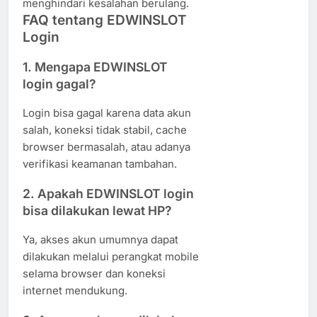
menghindari kesalahan berulang.
FAQ tentang EDWINSLOT
Login
1. Mengapa EDWINSLOT
login gagal?
Login bisa gagal karena data akun
salah, koneksi tidak stabil, cache
browser bermasalah, atau adanya
verifikasi keamanan tambahan.
2. Apakah EDWINSLOT login
bisa dilakukan lewat HP?
Ya, akses akun umumnya dapat
dilakukan melalui perangkat mobile
selama browser dan koneksi
internet mendukung.