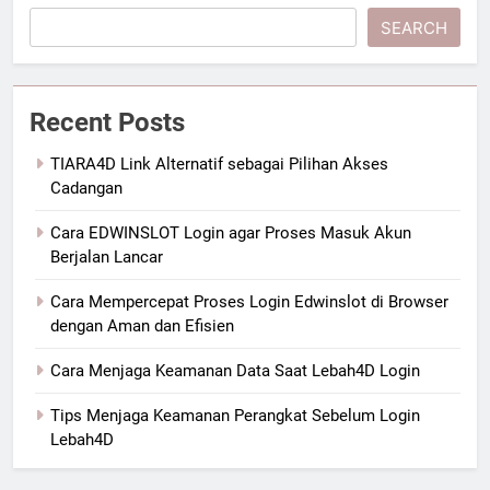
SEARCH
Recent Posts
TIARA4D Link Alternatif sebagai Pilihan Akses
Cadangan
Cara EDWINSLOT Login agar Proses Masuk Akun
Berjalan Lancar
Cara Mempercepat Proses Login Edwinslot di Browser
dengan Aman dan Efisien
Cara Menjaga Keamanan Data Saat Lebah4D Login
Tips Menjaga Keamanan Perangkat Sebelum Login
Lebah4D