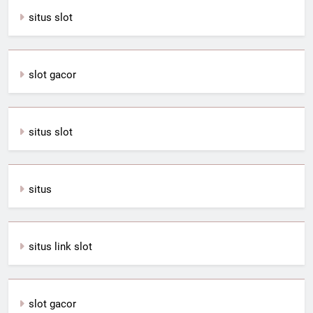
situs slot
slot gacor
situs slot
situs
situs link slot
slot gacor