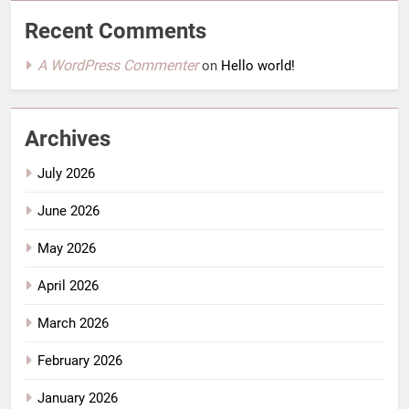
Recent Comments
A WordPress Commenter
on
Hello world!
Archives
July 2026
June 2026
May 2026
April 2026
March 2026
February 2026
January 2026