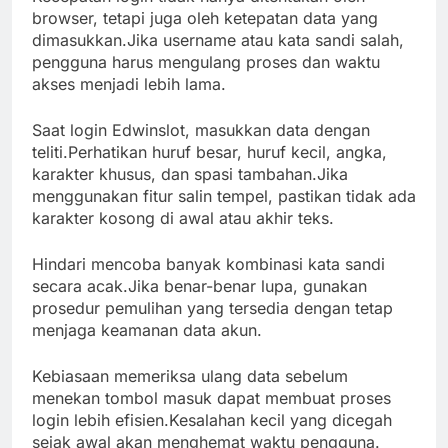
browser, tetapi juga oleh ketepatan data yang
dimasukkan.Jika username atau kata sandi salah,
pengguna harus mengulang proses dan waktu
akses menjadi lebih lama.
Saat login Edwinslot, masukkan data dengan
teliti.Perhatikan huruf besar, huruf kecil, angka,
karakter khusus, dan spasi tambahan.Jika
menggunakan fitur salin tempel, pastikan tidak ada
karakter kosong di awal atau akhir teks.
Hindari mencoba banyak kombinasi kata sandi
secara acak.Jika benar-benar lupa, gunakan
prosedur pemulihan yang tersedia dengan tetap
menjaga keamanan data akun.
Kebiasaan memeriksa ulang data sebelum
menekan tombol masuk dapat membuat proses
login lebih efisien.Kesalahan kecil yang dicegah
sejak awal akan menghemat waktu pengguna.