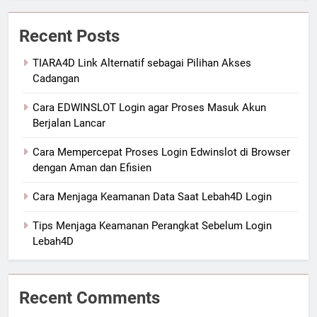
Recent Posts
TIARA4D Link Alternatif sebagai Pilihan Akses
Cadangan
Cara EDWINSLOT Login agar Proses Masuk Akun
Berjalan Lancar
Cara Mempercepat Proses Login Edwinslot di Browser
dengan Aman dan Efisien
Cara Menjaga Keamanan Data Saat Lebah4D Login
Tips Menjaga Keamanan Perangkat Sebelum Login
Lebah4D
Recent Comments