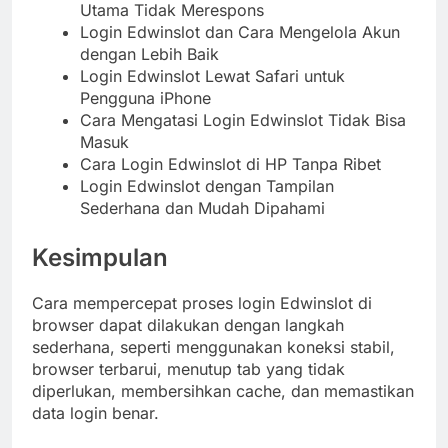
Utama Tidak Merespons
Login Edwinslot dan Cara Mengelola Akun
dengan Lebih Baik
Login Edwinslot Lewat Safari untuk
Pengguna iPhone
Cara Mengatasi Login Edwinslot Tidak Bisa
Masuk
Cara Login Edwinslot di HP Tanpa Ribet
Login Edwinslot dengan Tampilan
Sederhana dan Mudah Dipahami
Kesimpulan
Cara mempercepat proses login Edwinslot di
browser dapat dilakukan dengan langkah
sederhana, seperti menggunakan koneksi stabil,
browser terbarui, menutup tab yang tidak
diperlukan, membersihkan cache, dan memastikan
data login benar.