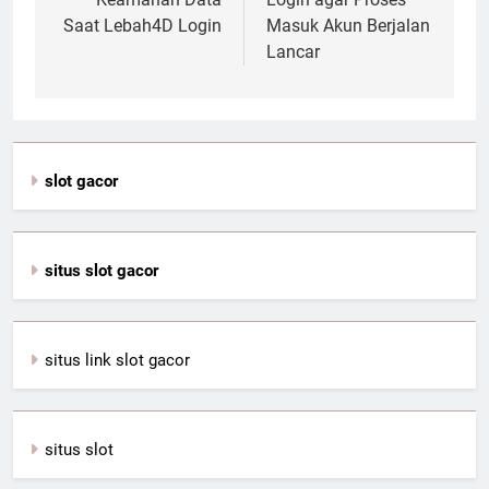
Saat Lebah4D Login
Masuk Akun Berjalan
Lancar
slot gacor
situs slot gacor
situs link slot gacor
situs slot