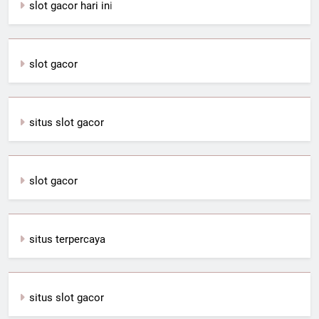
slot gacor hari in
i
slot gacor
situs slot gacor
slot gacor
situs terpercaya
situs slot gacor