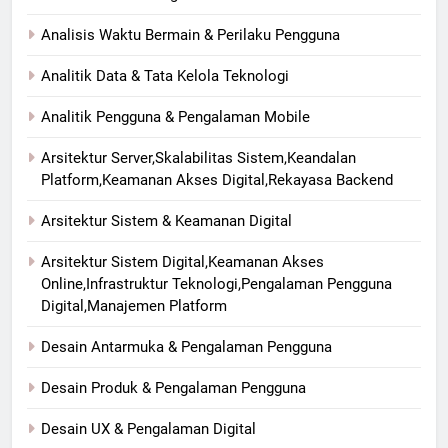
Analisis Waktu Bermain & Perilaku Pengguna
Analitik Data & Tata Kelola Teknologi
Analitik Pengguna & Pengalaman Mobile
Arsitektur Server,Skalabilitas Sistem,Keandalan
Platform,Keamanan Akses Digital,Rekayasa Backend
Arsitektur Sistem & Keamanan Digital
Arsitektur Sistem Digital,Keamanan Akses
Online,Infrastruktur Teknologi,Pengalaman Pengguna
Digital,Manajemen Platform
Desain Antarmuka & Pengalaman Pengguna
Desain Produk & Pengalaman Pengguna
Desain UX & Pengalaman Digital