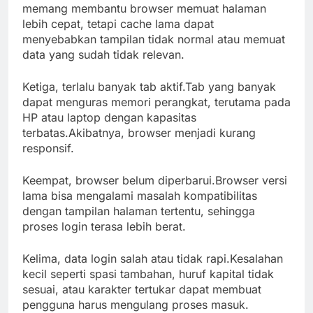
memang membantu browser memuat halaman
lebih cepat, tetapi cache lama dapat
menyebabkan tampilan tidak normal atau memuat
data yang sudah tidak relevan.
Ketiga, terlalu banyak tab aktif.Tab yang banyak
dapat menguras memori perangkat, terutama pada
HP atau laptop dengan kapasitas
terbatas.Akibatnya, browser menjadi kurang
responsif.
Keempat, browser belum diperbarui.Browser versi
lama bisa mengalami masalah kompatibilitas
dengan tampilan halaman tertentu, sehingga
proses login terasa lebih berat.
Kelima, data login salah atau tidak rapi.Kesalahan
kecil seperti spasi tambahan, huruf kapital tidak
sesuai, atau karakter tertukar dapat membuat
pengguna harus mengulang proses masuk.