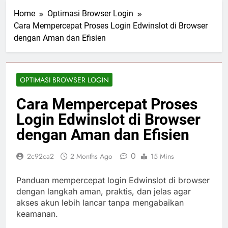
Home
Optimasi Browser Login
Cara Mempercepat Proses Login Edwinslot di Browser
dengan Aman dan Efisien
OPTIMASI BROWSER LOGIN
Cara Mempercepat Proses
Login Edwinslot di Browser
dengan Aman dan Efisien
0
2c92ca2
2 Months Ago
15 Mins
Panduan mempercepat login Edwinslot di browser
dengan langkah aman, praktis, dan jelas agar
akses akun lebih lancar tanpa mengabaikan
keamanan.