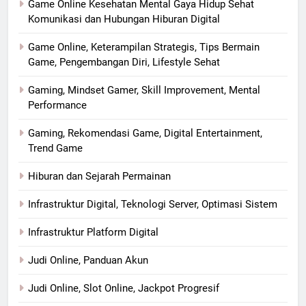
Game Online Kesehatan Mental Gaya Hidup Sehat
Komunikasi dan Hubungan Hiburan Digital
Game Online, Keterampilan Strategis, Tips Bermain
Game, Pengembangan Diri, Lifestyle Sehat
Gaming, Mindset Gamer, Skill Improvement, Mental
Performance
Gaming, Rekomendasi Game, Digital Entertainment,
Trend Game
Hiburan dan Sejarah Permainan
Infrastruktur Digital, Teknologi Server, Optimasi Sistem
Infrastruktur Platform Digital
Judi Online, Panduan Akun
Judi Online, Slot Online, Jackpot Progresif