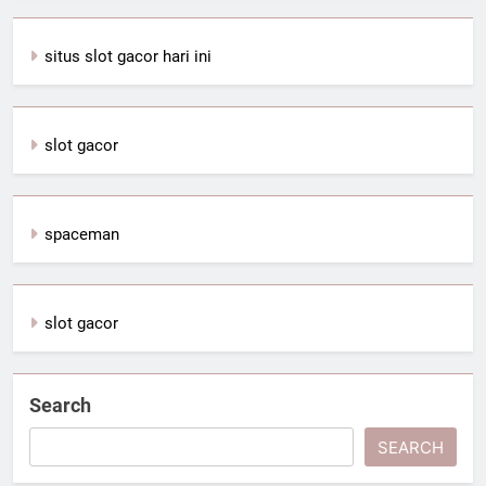
situs slot gacor hari ini
slot gacor
spaceman
slot gacor
Search
SEARCH