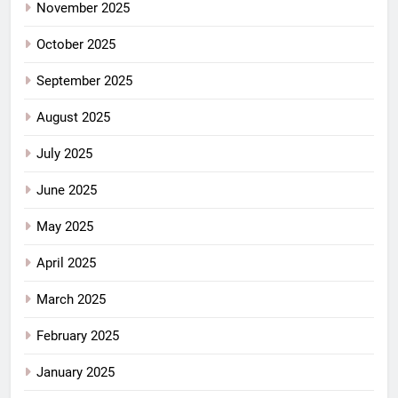
November 2025
October 2025
September 2025
August 2025
July 2025
June 2025
May 2025
April 2025
March 2025
February 2025
January 2025