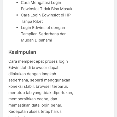
Cara Mengatasi Login
Edwinslot Tidak Bisa Masuk
Cara Login Edwinslot di HP
Tanpa Ribet
Login Edwinslot dengan
Tampilan Sederhana dan
Mudah Dipahami
Kesimpulan
Cara mempercepat proses login
Edwinslot di browser dapat
dilakukan dengan langkah
sederhana, seperti menggunakan
koneksi stabil, browser terbarui,
menutup tab yang tidak diperlukan,
membersihkan cache, dan
memastikan data login benar.
Kecepatan akses tetap harus