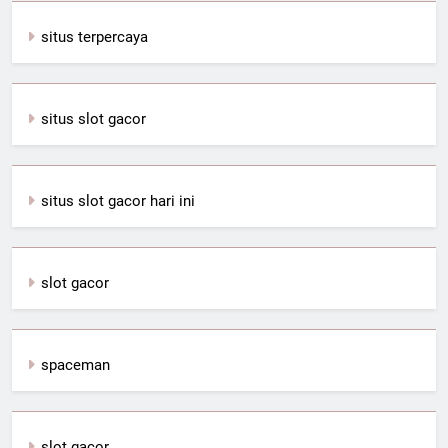
situs terpercaya
situs slot gacor
situs slot gacor hari ini
slot gacor
spaceman
slot gacor