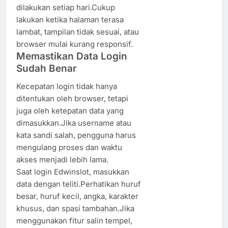
dilakukan setiap hari.Cukup
lakukan ketika halaman terasa
lambat, tampilan tidak sesuai, atau
browser mulai kurang responsif.
Memastikan Data Login
Sudah Benar
Kecepatan login tidak hanya
ditentukan oleh browser, tetapi
juga oleh ketepatan data yang
dimasukkan.Jika username atau
kata sandi salah, pengguna harus
mengulang proses dan waktu
akses menjadi lebih lama.
Saat login Edwinslot, masukkan
data dengan teliti.Perhatikan huruf
besar, huruf kecil, angka, karakter
khusus, dan spasi tambahan.Jika
menggunakan fitur salin tempel,