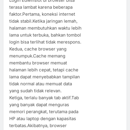
Login Edwinslot di browser bisa
terasa lambat karena beberapa
faktor.Pertama, koneksi internet
tidak stabil.Ketika jaringan lemah,
halaman membutuhkan waktu lebih
lama untuk terbuka, bahkan tombol
login bisa terlihat tidak merespons.
Kedua, cache browser yang
menumpuk.Cache memang
membantu browser memuat
halaman lebih cepat, tetapi cache
lama dapat menyebabkan tampilan
tidak normal atau memuat data
yang sudah tidak relevan.
Ketiga, terlalu banyak tab aktif.Tab
yang banyak dapat menguras
memori perangkat, terutama pada
HP atau laptop dengan kapasitas
terbatas.Akibatnya, browser