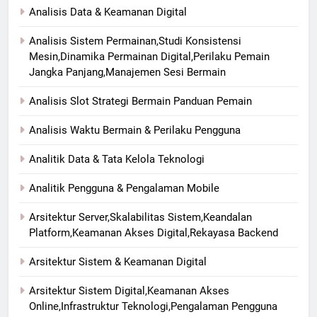
Analisis Data & Keamanan Digital
Analisis Sistem Permainan,Studi Konsistensi
Mesin,Dinamika Permainan Digital,Perilaku Pemain
Jangka Panjang,Manajemen Sesi Bermain
Analisis Slot Strategi Bermain Panduan Pemain
Analisis Waktu Bermain & Perilaku Pengguna
Analitik Data & Tata Kelola Teknologi
Analitik Pengguna & Pengalaman Mobile
Arsitektur Server,Skalabilitas Sistem,Keandalan
Platform,Keamanan Akses Digital,Rekayasa Backend
Arsitektur Sistem & Keamanan Digital
Arsitektur Sistem Digital,Keamanan Akses
Online,Infrastruktur Teknologi,Pengalaman Pengguna