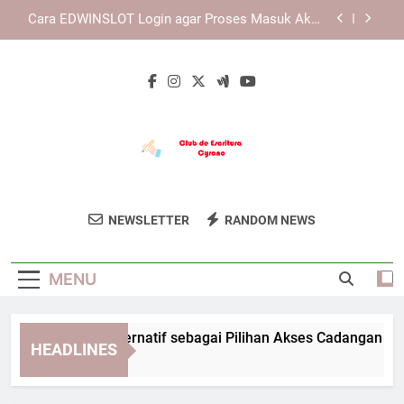
Skip
Cara Mempercepat Proses Login Edwinslot di
to
Browser dengan Aman dan Efisien
content
Cara Menjaga Keamanan Data Saat Lebah4D
Login
TIARA4D Link Alternatif sebagai Pilihan Akses
Cadangan
Cara EDWINSLOT Login agar Proses Masuk Akun
Berjalan Lancar
Cara Mempercepat Proses Login Edwinslot di
Browser dengan Aman dan Efisien
Club De Escritura
Bergabunglah Dengan Komunitas Penulis Di
Cara Menjaga Keamanan Data Saat Lebah4D
NEWSLETTER
RANDOM NEWS
Cyrano
Login
Club De Escritura Cyrano Dan Kembangkan
Keterampilan Sastra Anda.
MENU
ARA4D Link Alternatif sebagai Pilihan Akses Cadangan
HEADLINES
Weeks Ago