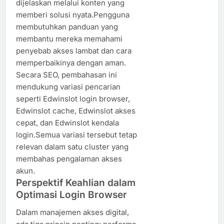
dijelaskan melalui konten yang
memberi solusi nyata.Pengguna
membutuhkan panduan yang
membantu mereka memahami
penyebab akses lambat dan cara
memperbaikinya dengan aman.
Secara SEO, pembahasan ini
mendukung variasi pencarian
seperti Edwinslot login browser,
Edwinslot cache, Edwinslot akses
cepat, dan Edwinslot kendala
login.Semua variasi tersebut tetap
relevan dalam satu cluster yang
membahas pengalaman akses
akun.
Perspektif Keahlian dalam
Optimasi Login Browser
Dalam manajemen akses digital,