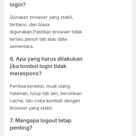
login?
Gunakan browser yang stabil,
terbarui, dan biasa
digunakan.Pastikan browser tidak
terlalu penuh tab atau data
sementara.
6. Apa yang harus dilakukan
jika tombol login tidak
merespons?
Periksa koneksi, muat ulang
halaman, tutup tab lain, bersihkan
cache, lalu coba kembali dengan
browser yang stabil.
7. Mengapa logout tetap
penting?