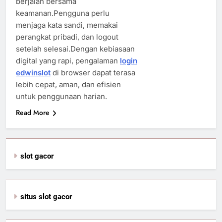
berjalan bersama
keamanan.Pengguna perlu
menjaga kata sandi, memakai
perangkat pribadi, dan logout
setelah selesai.Dengan kebiasaan
digital yang rapi, pengalaman
login
edwinslot
di browser dapat terasa
lebih cepat, aman, dan efisien
untuk penggunaan harian.
Read More
slot gacor
situs slot gacor