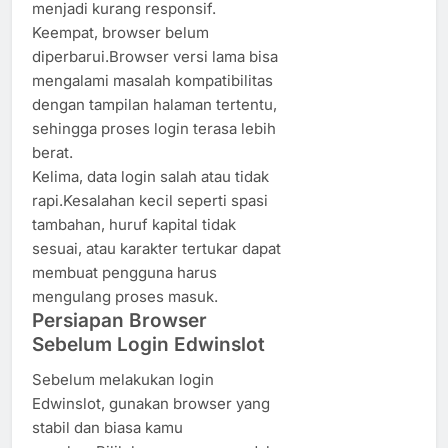
menjadi kurang responsif.
Keempat, browser belum
diperbarui.Browser versi lama bisa
mengalami masalah kompatibilitas
dengan tampilan halaman tertentu,
sehingga proses login terasa lebih
berat.
Kelima, data login salah atau tidak
rapi.Kesalahan kecil seperti spasi
tambahan, huruf kapital tidak
sesuai, atau karakter tertukar dapat
membuat pengguna harus
mengulang proses masuk.
Persiapan Browser
Sebelum Login Edwinslot
Sebelum melakukan login
Edwinslot, gunakan browser yang
stabil dan biasa kamu