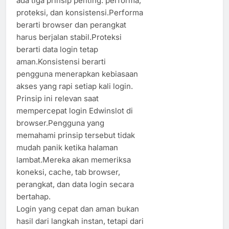
ada tiga prinsip penting: performa,
proteksi, dan konsistensi.Performa
berarti browser dan perangkat
harus berjalan stabil.Proteksi
berarti data login tetap
aman.Konsistensi berarti
pengguna menerapkan kebiasaan
akses yang rapi setiap kali login.
Prinsip ini relevan saat
mempercepat login Edwinslot di
browser.Pengguna yang
memahami prinsip tersebut tidak
mudah panik ketika halaman
lambat.Mereka akan memeriksa
koneksi, cache, tab browser,
perangkat, dan data login secara
bertahap.
Login yang cepat dan aman bukan
hasil dari langkah instan, tetapi dari