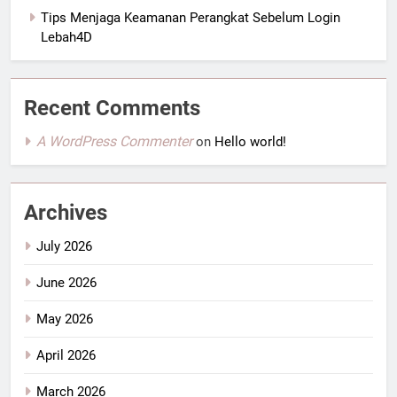
Tips Menjaga Keamanan Perangkat Sebelum Login
Lebah4D
Recent Comments
A WordPress Commenter
on
Hello world!
Archives
July 2026
June 2026
May 2026
April 2026
March 2026