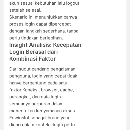
akun sesuai kebutuhan lalu logout
setelah selesai.
Skenario ini menunjukkan bahwa
proses login dapat dipercepat
dengan langkah sederhana, tanpa
perlu tindakan berlebihan.
Insight Analisis: Kecepatan
Login Berasal dari
Kombinasi Faktor
Dari sudut pandang pengalaman
pengguna, login yang cepat tidak
hanya bergantung pada satu
faktor.Koneksi, browser, cache,
perangkat, dan data login
semuanya berperan dalam
menentukan kenyamanan akses.
Edwinslot sebagai brand yang
dicari dalam konteks login perlu