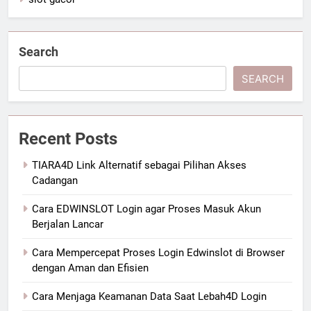
Search
SEARCH
Recent Posts
TIARA4D Link Alternatif sebagai Pilihan Akses
Cadangan
Cara EDWINSLOT Login agar Proses Masuk Akun
Berjalan Lancar
Cara Mempercepat Proses Login Edwinslot di Browser
dengan Aman dan Efisien
Cara Menjaga Keamanan Data Saat Lebah4D Login