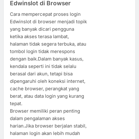
Edwinslot di Browser
Cara mempercepat proses login
Edwinslot di browser menjadi topik
yang banyak dicari pengguna
ketika akses terasa lambat,
halaman tidak segera terbuka, atau
tombol login tidak merespons
dengan baik.Dalam banyak kasus,
kendala seperti ini tidak selalu
berasal dari akun, tetapi bisa
dipengaruhi oleh koneksi internet,
cache browser, perangkat yang
berat, atau data login yang kurang
tepat.
Browser memiliki peran penting
dalam pengalaman akses
harian.Jika browser berjalan stabil,
halaman login akan lebih mudah