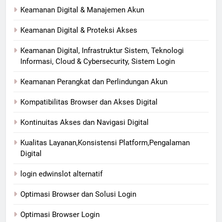
Keamanan Digital & Manajemen Akun
Keamanan Digital & Proteksi Akses
Keamanan Digital, Infrastruktur Sistem, Teknologi
Informasi, Cloud & Cybersecurity, Sistem Login
Keamanan Perangkat dan Perlindungan Akun
Kompatibilitas Browser dan Akses Digital
Kontinuitas Akses dan Navigasi Digital
Kualitas Layanan,Konsistensi Platform,Pengalaman
Digital
login edwinslot alternatif
Optimasi Browser dan Solusi Login
Optimasi Browser Login