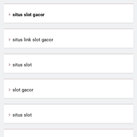
situs slot gacor
situs link slot gacor
situs slot
slot gacor
situs slot