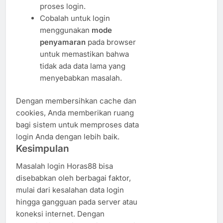
proses login.
Cobalah untuk login
menggunakan
mode
penyamaran
pada browser
untuk memastikan bahwa
tidak ada data lama yang
menyebabkan masalah.
Dengan membersihkan cache dan
cookies, Anda memberikan ruang
bagi sistem untuk memproses data
login Anda dengan lebih baik.
Kesimpulan
Masalah login Horas88 bisa
disebabkan oleh berbagai faktor,
mulai dari kesalahan data login
hingga gangguan pada server atau
koneksi internet. Dengan