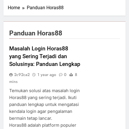
Home
Panduan Horas88
Panduan Horas88
Masalah Login Horas88
yang Sering Terjadi dan
Solusinya: Panduan Lengkap
2c92ca2
1 year ago
0
8
mins
Temukan solusi atas masalah login
Horas88 yang sering terjadi. Ikuti
panduan lengkap untuk mengatasi
kendala login agar pengalaman
bermain tetap lancar.
Horas88 adalah platform populer