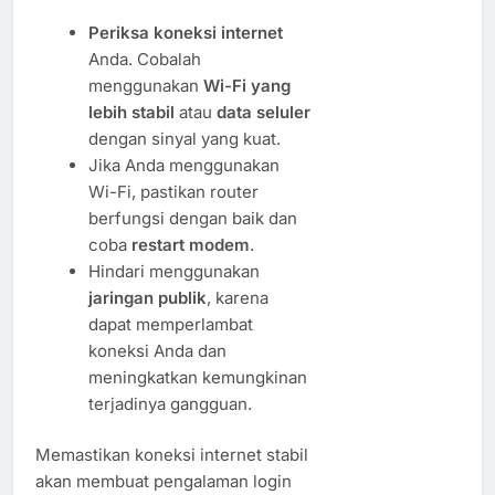
Periksa koneksi internet
Anda. Cobalah
menggunakan
Wi-Fi yang
lebih stabil
atau
data seluler
dengan sinyal yang kuat.
Jika Anda menggunakan
Wi-Fi, pastikan router
berfungsi dengan baik dan
coba
restart modem
.
Hindari menggunakan
jaringan publik
, karena
dapat memperlambat
koneksi Anda dan
meningkatkan kemungkinan
terjadinya gangguan.
Memastikan koneksi internet stabil
akan membuat pengalaman login