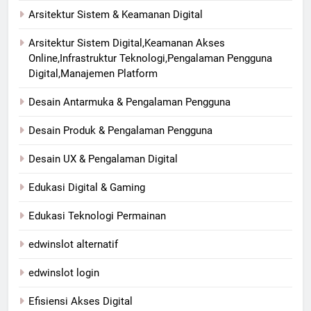
Arsitektur Sistem & Keamanan Digital
Arsitektur Sistem Digital,Keamanan Akses
Online,Infrastruktur Teknologi,Pengalaman Pengguna
Digital,Manajemen Platform
Desain Antarmuka & Pengalaman Pengguna
Desain Produk & Pengalaman Pengguna
Desain UX & Pengalaman Digital
Edukasi Digital & Gaming
Edukasi Teknologi Permainan
edwinslot alternatif
edwinslot login
Efisiensi Akses Digital