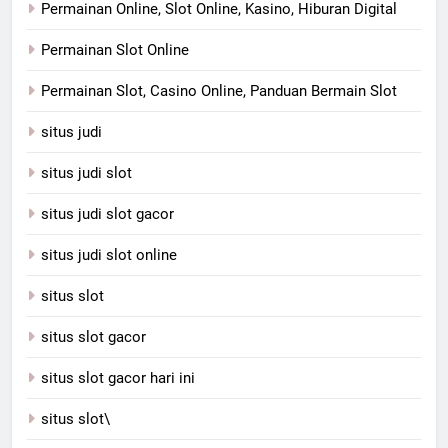
Permainan Online, Slot Online, Kasino, Hiburan Digital
Permainan Slot Online
Permainan Slot, Casino Online, Panduan Bermain Slot
situs judi
situs judi slot
situs judi slot gacor
situs judi slot online
situs slot
situs slot gacor
situs slot gacor hari ini
situs slot\