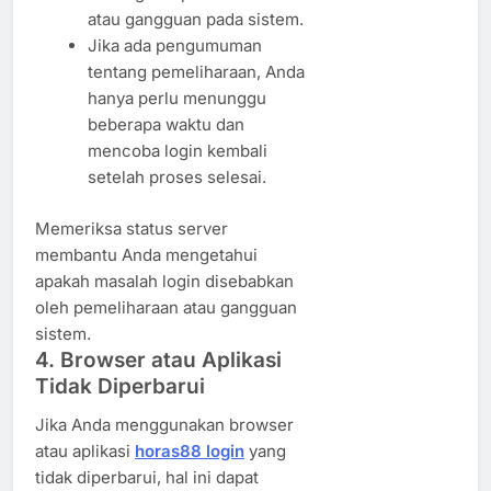
atau gangguan pada sistem.
Jika ada pengumuman
tentang pemeliharaan, Anda
hanya perlu menunggu
beberapa waktu dan
mencoba login kembali
setelah proses selesai.
Memeriksa status server
membantu Anda mengetahui
apakah masalah login disebabkan
oleh pemeliharaan atau gangguan
sistem.
4. Browser atau Aplikasi
Tidak Diperbarui
Jika Anda menggunakan browser
atau aplikasi
horas88 login
yang
tidak diperbarui, hal ini dapat