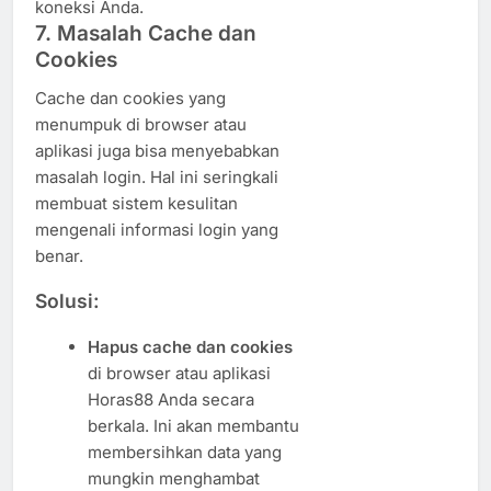
koneksi Anda.
7. Masalah Cache dan
Cookies
Cache dan cookies yang
menumpuk di browser atau
aplikasi juga bisa menyebabkan
masalah login. Hal ini seringkali
membuat sistem kesulitan
mengenali informasi login yang
benar.
Solusi:
Hapus cache dan cookies
di browser atau aplikasi
Horas88 Anda secara
berkala. Ini akan membantu
membersihkan data yang
mungkin menghambat