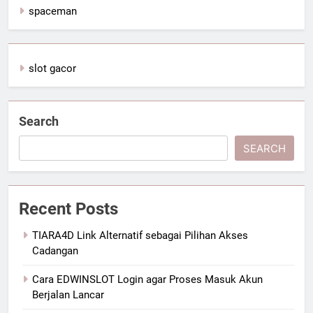
spaceman
slot gacor
Search
SEARCH
Recent Posts
TIARA4D Link Alternatif sebagai Pilihan Akses
Cadangan
Cara EDWINSLOT Login agar Proses Masuk Akun
Berjalan Lancar