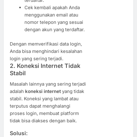
terdaftar.
Cek kembali apakah Anda
menggunakan email atau
nomor telepon yang sesuai
dengan akun yang terdaftar.
Dengan memverifikasi data login,
Anda bisa menghindari kesalahan
login yang sering terjadi.
2. Koneksi Internet Tidak
Stabil
Masalah lainnya yang sering terjadi
adalah
koneksi internet
yang tidak
stabil. Koneksi yang lambat atau
terputus dapat menghalangi
proses login, membuat platform
tidak bisa diakses dengan baik.
Solusi: