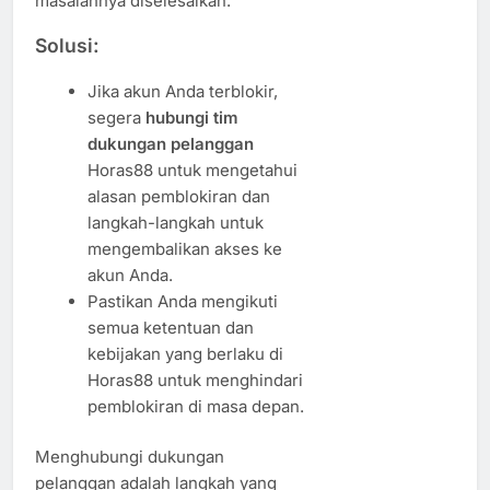
masalahnya diselesaikan.
Solusi:
Jika akun Anda terblokir,
segera
hubungi tim
dukungan pelanggan
Horas88 untuk mengetahui
alasan pemblokiran dan
langkah-langkah untuk
mengembalikan akses ke
akun Anda.
Pastikan Anda mengikuti
semua ketentuan dan
kebijakan yang berlaku di
Horas88 untuk menghindari
pemblokiran di masa depan.
Menghubungi dukungan
pelanggan adalah langkah yang