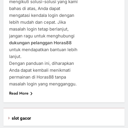
mengikuti solusi-solusi yang kami
bahas di atas, Anda dapat
mengatasi kendala login dengan
lebih mudah dan cepat. Jika
masalah login tetap berlanjut,
jangan ragu untuk menghubungi
dukungan pelanggan Horas88
untuk mendapatkan bantuan lebih
lanjut.
Dengan panduan ini, diharapkan
Anda dapat kembali menikmati
permainan di Horas88 tanpa
masalah login yang mengganggu.
Read More
slot gacor