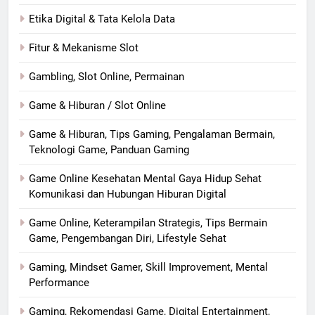
Etika Digital & Tata Kelola Data
Fitur & Mekanisme Slot
Gambling, Slot Online, Permainan
Game & Hiburan / Slot Online
Game & Hiburan, Tips Gaming, Pengalaman Bermain,
Teknologi Game, Panduan Gaming
Game Online Kesehatan Mental Gaya Hidup Sehat
Komunikasi dan Hubungan Hiburan Digital
Game Online, Keterampilan Strategis, Tips Bermain
Game, Pengembangan Diri, Lifestyle Sehat
Gaming, Mindset Gamer, Skill Improvement, Mental
Performance
Gaming, Rekomendasi Game, Digital Entertainment,