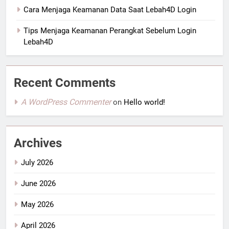
Cara Menjaga Keamanan Data Saat Lebah4D Login
Tips Menjaga Keamanan Perangkat Sebelum Login
Lebah4D
Recent Comments
A WordPress Commenter
on
Hello world!
Archives
July 2026
June 2026
May 2026
April 2026