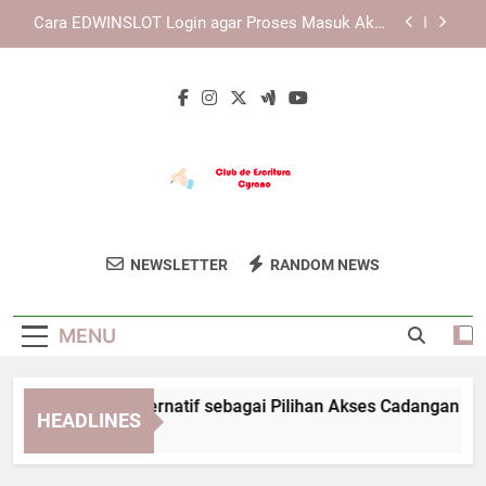
Skip
Cara Mempercepat Proses Login Edwinslot di
to
Browser dengan Aman dan Efisien
content
Cara Menjaga Keamanan Data Saat Lebah4D
Login
TIARA4D Link Alternatif sebagai Pilihan Akses
Cadangan
Cara EDWINSLOT Login agar Proses Masuk Akun
Berjalan Lancar
Cara Mempercepat Proses Login Edwinslot di
Browser dengan Aman dan Efisien
Club De Escritura
Bergabunglah Dengan Komunitas Penulis Di
Cara Menjaga Keamanan Data Saat Lebah4D
NEWSLETTER
RANDOM NEWS
Cyrano
Login
Club De Escritura Cyrano Dan Kembangkan
Keterampilan Sastra Anda.
MENU
ARA4D Link Alternatif sebagai Pilihan Akses Cadangan
HEADLINES
Weeks Ago