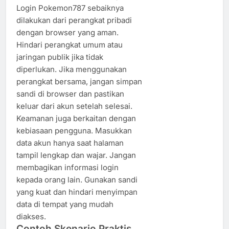
Login Pokemon787 sebaiknya
dilakukan dari perangkat pribadi
dengan browser yang aman.
Hindari perangkat umum atau
jaringan publik jika tidak
diperlukan. Jika menggunakan
perangkat bersama, jangan simpan
sandi di browser dan pastikan
keluar dari akun setelah selesai.
Keamanan juga berkaitan dengan
kebiasaan pengguna. Masukkan
data akun hanya saat halaman
tampil lengkap dan wajar. Jangan
membagikan informasi login
kepada orang lain. Gunakan sandi
yang kuat dan hindari menyimpan
data di tempat yang mudah
diakses.
Contoh Skenario Praktis