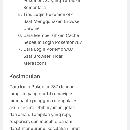
Pokemon787 yang Terblokir
Sementara
Tips Login Pokemon787
Saat Menggunakan Browser
Chrome
Cara Membersihkan Cache
Sebelum Login Pokemon787
Cara Login Pokemon787
Saat Browser Tidak
Merespons
Kesimpulan
Cara login Pokemon787 dengan
tampilan yang mudah dinavigasi
membantu pengguna mengakses
akun secara lebih nyaman, jelas,
dan aman. Tampilan yang rapi,
responsif, dan mudah dipahami
dapat mengurangi kesalahan input