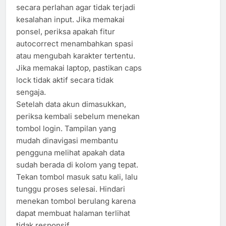
secara perlahan agar tidak terjadi
kesalahan input. Jika memakai
ponsel, periksa apakah fitur
autocorrect menambahkan spasi
atau mengubah karakter tertentu.
Jika memakai laptop, pastikan caps
lock tidak aktif secara tidak
sengaja.
Setelah data akun dimasukkan,
periksa kembali sebelum menekan
tombol login. Tampilan yang
mudah dinavigasi membantu
pengguna melihat apakah data
sudah berada di kolom yang tepat.
Tekan tombol masuk satu kali, lalu
tunggu proses selesai. Hindari
menekan tombol berulang karena
dapat membuat halaman terlihat
tidak responsif.