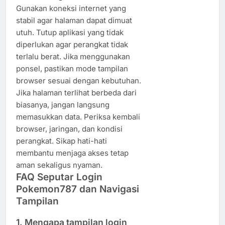
Gunakan koneksi internet yang
stabil agar halaman dapat dimuat
utuh. Tutup aplikasi yang tidak
diperlukan agar perangkat tidak
terlalu berat. Jika menggunakan
ponsel, pastikan mode tampilan
browser sesuai dengan kebutuhan.
Jika halaman terlihat berbeda dari
biasanya, jangan langsung
memasukkan data. Periksa kembali
browser, jaringan, dan kondisi
perangkat. Sikap hati-hati
membantu menjaga akses tetap
aman sekaligus nyaman.
FAQ Seputar Login
Pokemon787 dan Navigasi
Tampilan
1. Mengapa tampilan login