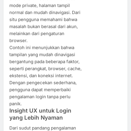
mode private, halaman tampil
normal dan mudah dinavigasi. Dari
situ pengguna memahami bahwa
masalah bukan berasal dari akun,
melainkan dari pengaturan
browser.
Contoh ini menunjukkan bahwa
tampilan yang mudah dinavigasi
bergantung pada beberapa faktor,
seperti perangkat, browser, cache,
ekstensi, dan koneksi internet.
Dengan pengecekan sederhana,
pengguna dapat memperbaiki
pengalaman login tanpa perlu
panik.
Insight UX untuk Login
yang Lebih Nyaman
Dari sudut pandang pengalaman