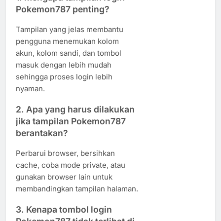
Pokemon787 penting?
Tampilan yang jelas membantu
pengguna menemukan kolom
akun, kolom sandi, dan tombol
masuk dengan lebih mudah
sehingga proses login lebih
nyaman.
2. Apa yang harus dilakukan
jika tampilan Pokemon787
berantakan?
Perbarui browser, bersihkan
cache, coba mode private, atau
gunakan browser lain untuk
membandingkan tampilan halaman.
3. Kenapa tombol login