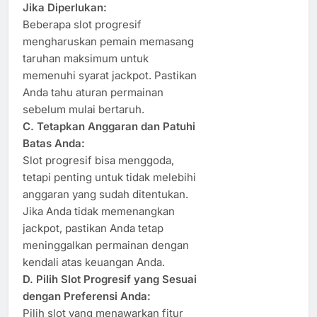
Jika Diperlukan:
Beberapa slot progresif
mengharuskan pemain memasang
taruhan maksimum untuk
memenuhi syarat jackpot. Pastikan
Anda tahu aturan permainan
sebelum mulai bertaruh.
C. Tetapkan Anggaran dan Patuhi
Batas Anda:
Slot progresif bisa menggoda,
tetapi penting untuk tidak melebihi
anggaran yang sudah ditentukan.
Jika Anda tidak memenangkan
jackpot, pastikan Anda tetap
meninggalkan permainan dengan
kendali atas keuangan Anda.
D. Pilih Slot Progresif yang Sesuai
dengan Preferensi Anda:
Pilih slot yang menawarkan fitur