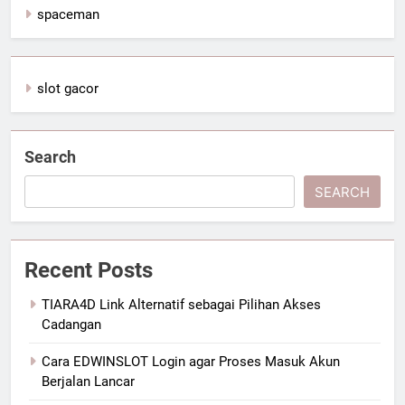
spaceman
slot gacor
Search
SEARCH
Recent Posts
TIARA4D Link Alternatif sebagai Pilihan Akses
Cadangan
Cara EDWINSLOT Login agar Proses Masuk Akun
Berjalan Lancar