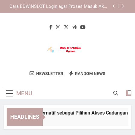
Skip
Cara Mempercepat Proses Login Edwinslot di
to
Browser dengan Aman dan Efisien
content
Cara Menjaga Keamanan Data Saat Lebah4D
Login
TIARA4D Link Alternatif sebagai Pilihan Akses
Cadangan
Cara EDWINSLOT Login agar Proses Masuk Akun
Berjalan Lancar
Cara Mempercepat Proses Login Edwinslot di
Browser dengan Aman dan Efisien
Club De Escritura
Bergabunglah Dengan Komunitas Penulis Di
Cara Menjaga Keamanan Data Saat Lebah4D
NEWSLETTER
RANDOM NEWS
Cyrano
Login
Club De Escritura Cyrano Dan Kembangkan
Keterampilan Sastra Anda.
MENU
ARA4D Link Alternatif sebagai Pilihan Akses Cadangan
HEADLINES
Weeks Ago