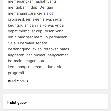
memenangkan hadiah yang
mengubah hidup. Dengan
memahami cara kerja
slot
progresif, jenis-jenisnya, serta
keunggulan dan risikonya, Anda
dapat membuat keputusan yang
lebih baik saat memilih permainan.
Selalu bermain secara
bertanggung jawab, tetapkan batas
anggaran, dan nikmati pengalaman
bermain dengan potensi
kemenangan besar di dunia slot
progresif.
Read More
slot gacor