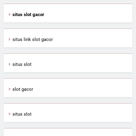
situs slot gacor
situs link slot gacor
situs slot
slot gacor
situs slot