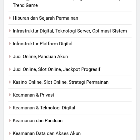
Trend Game
Hiburan dan Sejarah Permainan
Infrastruktur Digital, Teknologi Server, Optimasi Sistem
Infrastruktur Platform Digital
Judi Online, Panduan Akun
Judi Online, Slot Online, Jackpot Progresif
Kasino Online, Slot Online, Strategi Permainan
Keamanan & Privasi
Keamanan & Teknologi Digital
Keamanan dan Panduan
Keamanan Data dan Akses Akun