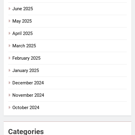
June 2025
May 2025
April 2025
March 2025
February 2025
January 2025
December 2024
November 2024
October 2024
Categories