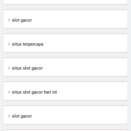
slot gacor
situs terpercaya
situs slot gacor
situs slot gacor hari ini
slot gacor