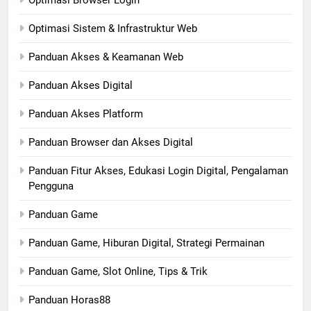
Optimasi Browser Login
Optimasi Sistem & Infrastruktur Web
Panduan Akses & Keamanan Web
Panduan Akses Digital
Panduan Akses Platform
Panduan Browser dan Akses Digital
Panduan Fitur Akses, Edukasi Login Digital, Pengalaman
Pengguna
Panduan Game
Panduan Game, Hiburan Digital, Strategi Permainan
Panduan Game, Slot Online, Tips & Trik
Panduan Horas88