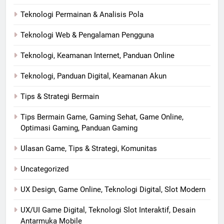
Teknologi Permainan & Analisis Pola
Teknologi Web & Pengalaman Pengguna
Teknologi, Keamanan Internet, Panduan Online
Teknologi, Panduan Digital, Keamanan Akun
Tips & Strategi Bermain
Tips Bermain Game, Gaming Sehat, Game Online,
Optimasi Gaming, Panduan Gaming
Ulasan Game, Tips & Strategi, Komunitas
Uncategorized
UX Design, Game Online, Teknologi Digital, Slot Modern
UX/UI Game Digital, Teknologi Slot Interaktif, Desain
Antarmuka Mobile