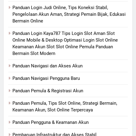
Panduan Login Judi Online, Tips Koneksi Stabil,
Pengelolaan Akun Aman, Strategi Pemain Bijak, Edukasi
Bermain Online
Panduan Login Kaya787 Tips Login Slot Aman Slot
Online Mobile & Desktop Optimasi Login Slot Online
Keamanan Akun Slot Slot Online Pemula Panduan
Bermain Slot Modern
Panduan Navigasi dan Akses Akun
Panduan Navigasi Pengguna Baru
Panduan Pemula & Registrasi Akun
Panduan Pemula, Tips Slot Online, Strategi Bermain,
Keamanan Akun, Slot Online Terpercaya
Panduan Pengguna & Keamanan Akun
Pembaruan Infrastruktur dan Akses Stabil