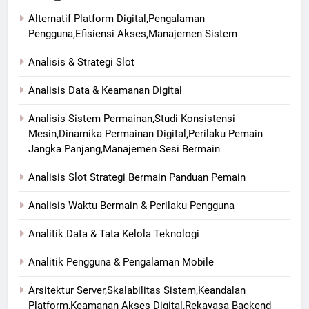
Alternatif Platform Digital,Pengalaman
Pengguna,Efisiensi Akses,Manajemen Sistem
Analisis & Strategi Slot
Analisis Data & Keamanan Digital
Analisis Sistem Permainan,Studi Konsistensi
Mesin,Dinamika Permainan Digital,Perilaku Pemain
Jangka Panjang,Manajemen Sesi Bermain
Analisis Slot Strategi Bermain Panduan Pemain
Analisis Waktu Bermain & Perilaku Pengguna
Analitik Data & Tata Kelola Teknologi
Analitik Pengguna & Pengalaman Mobile
Arsitektur Server,Skalabilitas Sistem,Keandalan
Platform,Keamanan Akses Digital,Rekayasa Backend