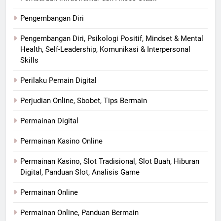
Pengembangan Diri
Pengembangan Diri, Psikologi Positif, Mindset & Mental
Health, Self-Leadership, Komunikasi & Interpersonal
Skills
Perilaku Pemain Digital
Perjudian Online, Sbobet, Tips Bermain
Permainan Digital
Permainan Kasino Online
Permainan Kasino, Slot Tradisional, Slot Buah, Hiburan
Digital, Panduan Slot, Analisis Game
Permainan Online
Permainan Online, Panduan Bermain