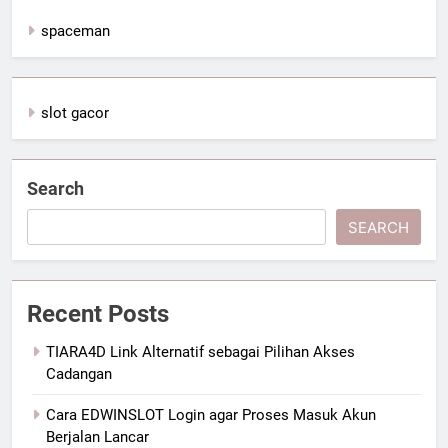
spaceman
slot gacor
Search
SEARCH
Recent Posts
TIARA4D Link Alternatif sebagai Pilihan Akses
Cadangan
Cara EDWINSLOT Login agar Proses Masuk Akun
Berjalan Lancar