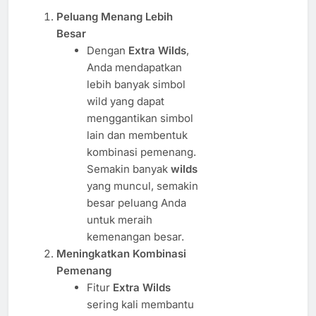
Peluang Menang Lebih
Besar
Dengan
Extra Wilds
,
Anda mendapatkan
lebih banyak simbol
wild yang dapat
menggantikan simbol
lain dan membentuk
kombinasi pemenang.
Semakin banyak
wilds
yang muncul, semakin
besar peluang Anda
untuk meraih
kemenangan besar.
Meningkatkan Kombinasi
Pemenang
Fitur
Extra Wilds
sering kali membantu