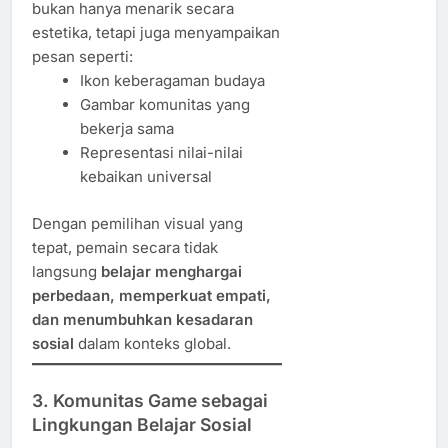
bukan hanya menarik secara
estetika, tetapi juga menyampaikan
pesan seperti:
Ikon keberagaman budaya
Gambar komunitas yang
bekerja sama
Representasi nilai-nilai
kebaikan universal
Dengan pemilihan visual yang
tepat, pemain secara tidak
langsung
belajar menghargai
perbedaan, memperkuat empati,
dan menumbuhkan kesadaran
sosial
dalam konteks global.
3.
Komunitas Game sebagai
Lingkungan Belajar Sosial