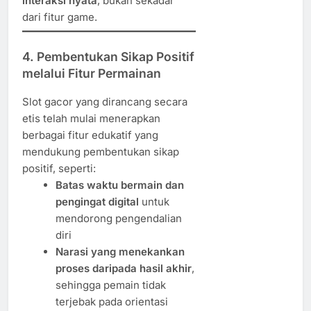
interaksi nyata
, bukan sekadar
dari fitur game.
4.
Pembentukan Sikap Positif
melalui Fitur Permainan
Slot gacor yang dirancang secara
etis telah mulai menerapkan
berbagai fitur edukatif yang
mendukung pembentukan sikap
positif, seperti:
Batas waktu bermain dan
pengingat digital
untuk
mendorong pengendalian
diri
Narasi yang menekankan
proses daripada hasil akhir
,
sehingga pemain tidak
terjebak pada orientasi