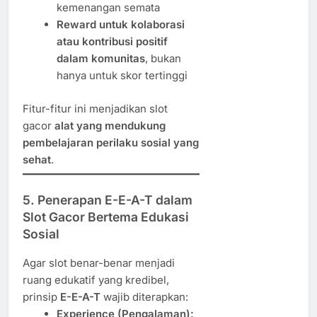
kemenangan semata
Reward untuk kolaborasi
atau kontribusi positif
dalam komunitas
, bukan
hanya untuk skor tertinggi
Fitur-fitur ini menjadikan slot
gacor
alat yang mendukung
pembelajaran perilaku sosial yang
sehat
.
5.
Penerapan E-E-A-T dalam
Slot Gacor Bertema Edukasi
Sosial
Agar slot benar-benar menjadi
ruang edukatif yang kredibel,
prinsip
E-E-A-T
wajib diterapkan:
Experience (Pengalaman):