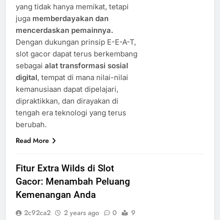
yang tidak hanya memikat, tetapi
juga
memberdayakan dan
mencerdaskan pemainnya.
Dengan dukungan prinsip E-E-A-T,
slot gacor dapat terus berkembang
sebagai
alat transformasi sosial
digital
, tempat di mana nilai-nilai
kemanusiaan dapat dipelajari,
dipraktikkan, dan dirayakan di
tengah era teknologi yang terus
berubah.
Read More
Fitur Extra Wilds di Slot
Gacor: Menambah Peluang
Kemenangan Anda
2c92ca2
2 years ago
0
9