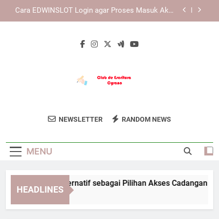
Skip
Cara Mempercepat Proses Login Edwinslot di
to
Browser dengan Aman dan Efisien
content
Cara Menjaga Keamanan Data Saat Lebah4D
Login
TIARA4D Link Alternatif sebagai Pilihan Akses
Cadangan
Cara EDWINSLOT Login agar Proses Masuk Akun
Berjalan Lancar
Cara Mempercepat Proses Login Edwinslot di
Browser dengan Aman dan Efisien
Club De Escritura
Bergabunglah Dengan Komunitas Penulis Di
Cara Menjaga Keamanan Data Saat Lebah4D
NEWSLETTER
RANDOM NEWS
Cyrano
Login
Club De Escritura Cyrano Dan Kembangkan
Keterampilan Sastra Anda.
MENU
IARA4D Link Alternatif sebagai Pilihan Akses Cadangan
HEADLINES
 Month Ago