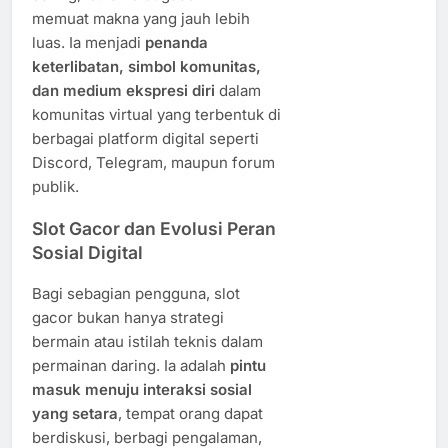
memuat makna yang jauh lebih
luas. Ia menjadi
penanda
keterlibatan, simbol komunitas,
dan medium ekspresi diri
dalam
komunitas virtual yang terbentuk di
berbagai platform digital seperti
Discord, Telegram, maupun forum
publik.
Slot Gacor dan Evolusi Peran
Sosial Digital
Bagi sebagian pengguna, slot
gacor bukan hanya strategi
bermain atau istilah teknis dalam
permainan daring. Ia adalah
pintu
masuk menuju interaksi sosial
yang setara
, tempat orang dapat
berdiskusi, berbagi pengalaman,