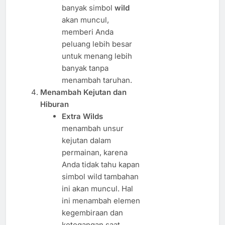
banyak simbol
wild
akan muncul,
memberi Anda
peluang lebih besar
untuk menang lebih
banyak tanpa
menambah taruhan.
Menambah Kejutan dan
Hiburan
Extra Wilds
menambah unsur
kejutan dalam
permainan, karena
Anda tidak tahu kapan
simbol wild tambahan
ini akan muncul. Hal
ini menambah elemen
kegembiraan dan
ketegangan saat