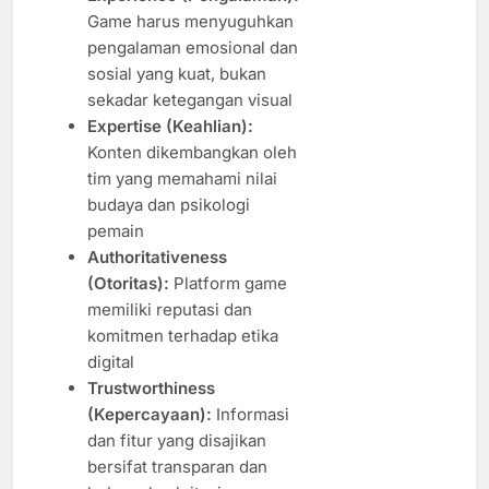
Game harus menyuguhkan
pengalaman emosional dan
sosial yang kuat, bukan
sekadar ketegangan visual
Expertise (Keahlian):
Konten dikembangkan oleh
tim yang memahami nilai
budaya dan psikologi
pemain
Authoritativeness
(Otoritas):
Platform game
memiliki reputasi dan
komitmen terhadap etika
digital
Trustworthiness
(Kepercayaan):
Informasi
dan fitur yang disajikan
bersifat transparan dan