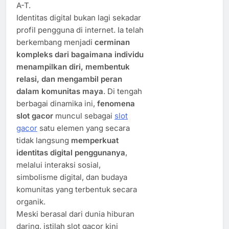
A-T.
Identitas digital bukan lagi sekadar
profil pengguna di internet. Ia telah
berkembang menjadi
cerminan
kompleks dari bagaimana individu
menampilkan diri, membentuk
relasi, dan mengambil peran
dalam komunitas maya
. Di tengah
berbagai dinamika ini,
fenomena
slot gacor
muncul sebagai
slot
gacor
satu elemen yang secara
tidak langsung
memperkuat
identitas digital penggunanya
,
melalui interaksi sosial,
simbolisme digital, dan budaya
komunitas yang terbentuk secara
organik.
Meski berasal dari dunia hiburan
daring, istilah slot gacor kini