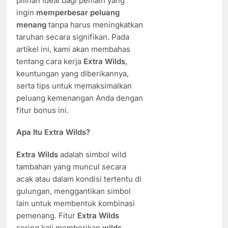
pilihan ideal bagi pemain yang
ingin
memperbesar peluang
menang
tanpa harus meningkatkan
taruhan secara signifikan. Pada
artikel ini, kami akan membahas
tentang cara kerja
Extra Wilds
,
keuntungan yang diberikannya,
serta tips untuk memaksimalkan
peluang kemenangan Anda dengan
fitur bonus ini.
Apa Itu Extra Wilds?
Extra Wilds
adalah simbol wild
tambahan yang muncul secara
acak atau dalam kondisi tertentu di
gulungan, menggantikan simbol
lain untuk membentuk kombinasi
pemenang. Fitur
Extra Wilds
sering kali memberikan
wilds