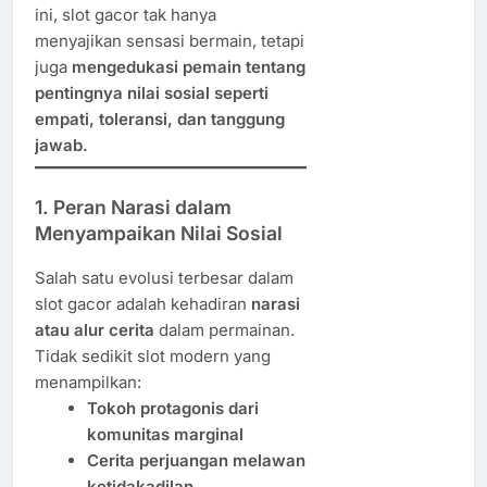
ini, slot gacor tak hanya
menyajikan sensasi bermain, tetapi
juga
mengedukasi pemain tentang
pentingnya nilai sosial seperti
empati, toleransi, dan tanggung
jawab.
1.
Peran Narasi dalam
Menyampaikan Nilai Sosial
Salah satu evolusi terbesar dalam
slot gacor adalah kehadiran
narasi
atau alur cerita
dalam permainan.
Tidak sedikit slot modern yang
menampilkan:
Tokoh protagonis dari
komunitas marginal
Cerita perjuangan melawan
ketidakadilan