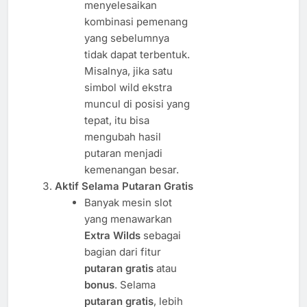
menyelesaikan
kombinasi pemenang
yang sebelumnya
tidak dapat terbentuk.
Misalnya, jika satu
simbol wild ekstra
muncul di posisi yang
tepat, itu bisa
mengubah hasil
putaran menjadi
kemenangan besar.
Aktif Selama Putaran Gratis
Banyak mesin slot
yang menawarkan
Extra Wilds
sebagai
bagian dari fitur
putaran gratis
atau
bonus
. Selama
putaran gratis
, lebih