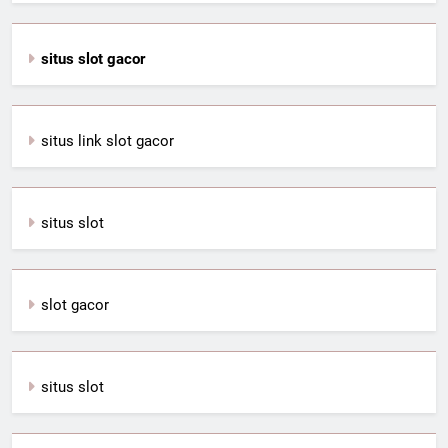
situs slot gacor
situs link slot gacor
situs slot
slot gacor
situs slot