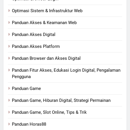
Optimasi Sistem & Infrastruktur Web
Panduan Akses & Keamanan Web
Panduan Akses Digital
Panduan Akses Platform
Panduan Browser dan Akses Digital
Panduan Fitur Akses, Edukasi Login Digital, Pengalaman
Pengguna
Panduan Game
Panduan Game, Hiburan Digital, Strategi Permainan
Panduan Game, Slot Online, Tips & Trik
Panduan Horas88