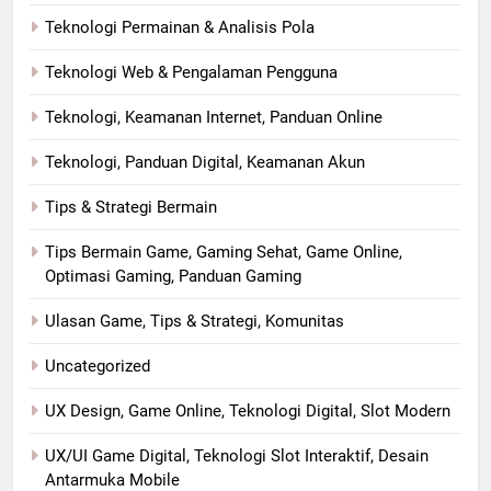
Teknologi Permainan & Analisis Pola
Teknologi Web & Pengalaman Pengguna
Teknologi, Keamanan Internet, Panduan Online
Teknologi, Panduan Digital, Keamanan Akun
Tips & Strategi Bermain
Tips Bermain Game, Gaming Sehat, Game Online,
Optimasi Gaming, Panduan Gaming
Ulasan Game, Tips & Strategi, Komunitas
Uncategorized
UX Design, Game Online, Teknologi Digital, Slot Modern
UX/UI Game Digital, Teknologi Slot Interaktif, Desain
Antarmuka Mobile