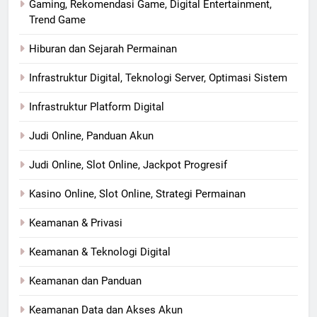
Gaming, Rekomendasi Game, Digital Entertainment,
Trend Game
Hiburan dan Sejarah Permainan
Infrastruktur Digital, Teknologi Server, Optimasi Sistem
Infrastruktur Platform Digital
Judi Online, Panduan Akun
Judi Online, Slot Online, Jackpot Progresif
Kasino Online, Slot Online, Strategi Permainan
Keamanan & Privasi
Keamanan & Teknologi Digital
Keamanan dan Panduan
Keamanan Data dan Akses Akun