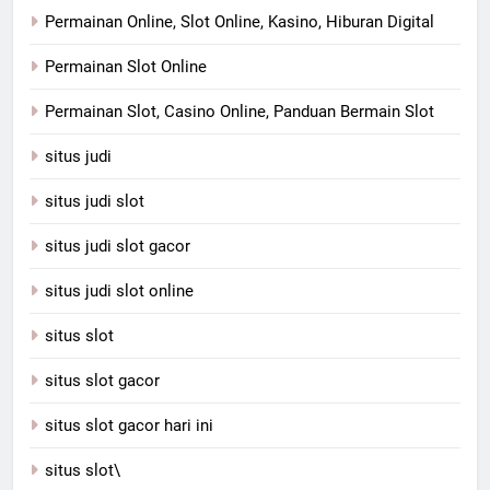
Permainan Online, Slot Online, Kasino, Hiburan Digital
Permainan Slot Online
Permainan Slot, Casino Online, Panduan Bermain Slot
situs judi
situs judi slot
situs judi slot gacor
situs judi slot online
situs slot
situs slot gacor
situs slot gacor hari ini
situs slot\