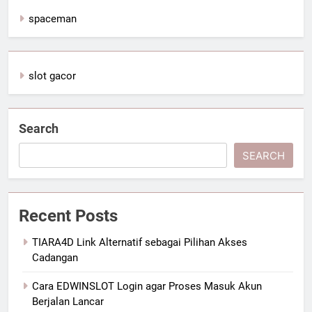
spaceman
slot gacor
Search
SEARCH
Recent Posts
TIARA4D Link Alternatif sebagai Pilihan Akses
Cadangan
Cara EDWINSLOT Login agar Proses Masuk Akun
Berjalan Lancar