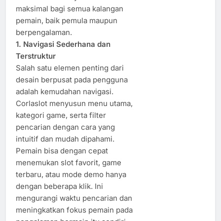
maksimal bagi semua kalangan
pemain, baik pemula maupun
berpengalaman.
1. Navigasi Sederhana dan
Terstruktur
Salah satu elemen penting dari
desain berpusat pada pengguna
adalah kemudahan navigasi.
Corlaslot menyusun menu utama,
kategori game, serta filter
pencarian dengan cara yang
intuitif dan mudah dipahami.
Pemain bisa dengan cepat
menemukan slot favorit, game
terbaru, atau mode demo hanya
dengan beberapa klik. Ini
mengurangi waktu pencarian dan
meningkatkan fokus pemain pada