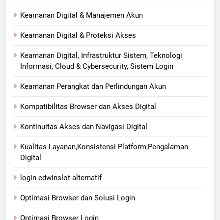
Keamanan Digital & Manajemen Akun
Keamanan Digital & Proteksi Akses
Keamanan Digital, Infrastruktur Sistem, Teknologi
Informasi, Cloud & Cybersecurity, Sistem Login
Keamanan Perangkat dan Perlindungan Akun
Kompatibilitas Browser dan Akses Digital
Kontinuitas Akses dan Navigasi Digital
Kualitas Layanan,Konsistensi Platform,Pengalaman
Digital
login edwinslot alternatif
Optimasi Browser dan Solusi Login
Optimasi Browser Login