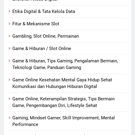
Etika Digital & Tata Kelola Data
Fitur & Mekanisme Slot
Gambling, Slot Online, Permainan
Game & Hiburan / Slot Online
Game & Hiburan, Tips Gaming, Pengalaman Bermain,
Teknologi Game, Panduan Gaming
Game Online Kesehatan Mental Gaya Hidup Sehat
Komunikasi dan Hubungan Hiburan Digital
Game Online, Keterampilan Strategis, Tips Bermain
Game, Pengembangan Diri, Lifestyle Sehat
Gaming, Mindset Gamer, Skill Improvement, Mental
Performance