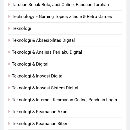
Taruhan Sepak Bola, Judi Online, Panduan Taruhan
Technology > Gaming Topics > Indie & Retro Games
Teknologi
Teknologi & Aksesibilitas Digital
Teknologi & Analisis Perilaku Digital
Teknologi & Digital
Teknologi & Inovasi Digital
Teknologi & Inovasi Sistem Digital
Teknologi & Internet, Keamanan Online, Panduan Login
Teknologi & Keamanan Akun
Teknologi & Keamanan Siber