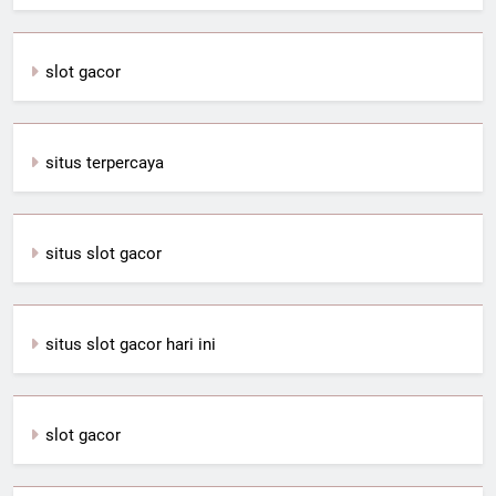
slot gacor
situs terpercaya
situs slot gacor
situs slot gacor hari ini
slot gacor