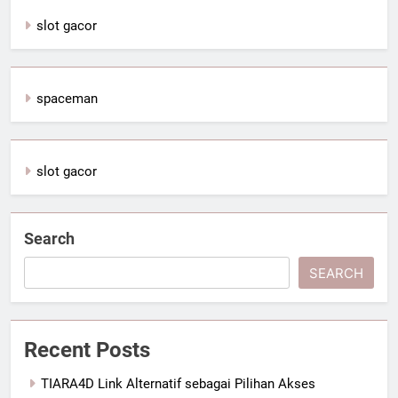
slot gacor
spaceman
slot gacor
Search
SEARCH
Recent Posts
TIARA4D Link Alternatif sebagai Pilihan Akses