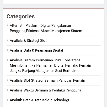
Categories
Alternatif Platform Digital,Pengalaman
Pengguna,Efisiensi Akses,Manajemen Sistem
Analisis & Strategi Slot
Analisis Data & Keamanan Digital
Analisis Sistem Permainan,Studi Konsistensi
Mesin,Dinamika Permainan Digital,Perilaku Pemain
Jangka Panjang,Manajemen Sesi Bermain
Analisis Slot Strategi Bermain Panduan Pemain
Analisis Waktu Bermain & Perilaku Pengguna
Analitik Data & Tata Kelola Teknologi