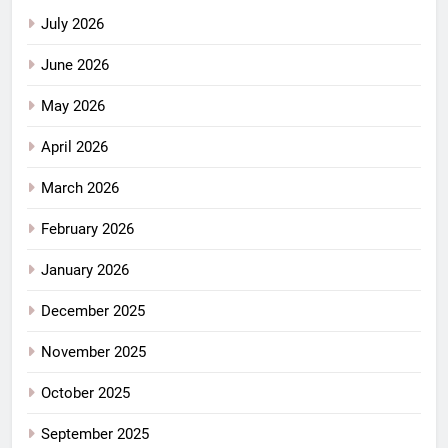
July 2026
June 2026
May 2026
April 2026
March 2026
February 2026
January 2026
December 2025
November 2025
October 2025
September 2025