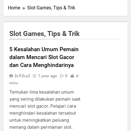
Home
Slot Games, Tips & Trik
Slot Games, Tips & Trik
5 Kesalahan Umum Pemain
dalam Mencari Slot Gacor
dan Cara Menghindarinya
2c92ca2
1 year ago
0
6
mins
Temukan lima kesalahan umum
yang sering dilakukan pemain saat
mencari slot gacor. Pelajari cara
menghindari kesalahan tersebut
untuk meningkatkan peluang
menang dalam permainan slot.