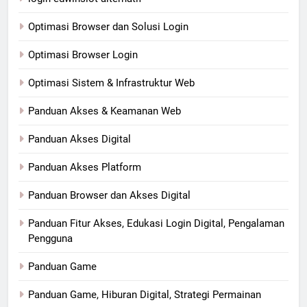
Optimasi Browser dan Solusi Login
Optimasi Browser Login
Optimasi Sistem & Infrastruktur Web
Panduan Akses & Keamanan Web
Panduan Akses Digital
Panduan Akses Platform
Panduan Browser dan Akses Digital
Panduan Fitur Akses, Edukasi Login Digital, Pengalaman
Pengguna
Panduan Game
Panduan Game, Hiburan Digital, Strategi Permainan