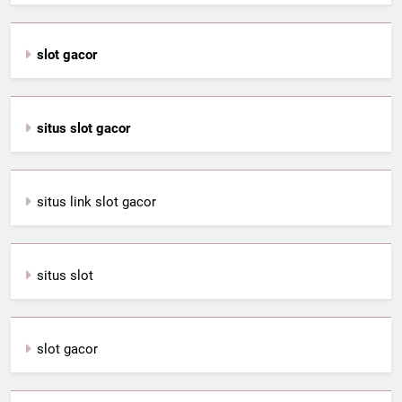
slot gacor
situs slot gacor
situs link slot gacor
situs slot
slot gacor