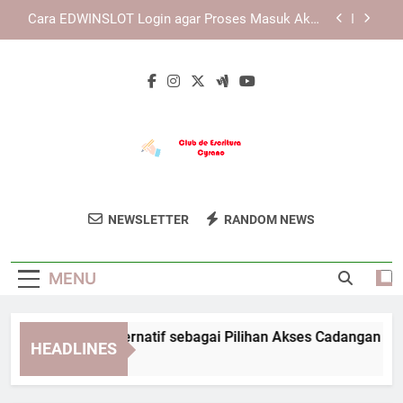
Skip
Cara Mempercepat Proses Login Edwinslot di
to
Browser dengan Aman dan Efisien
content
Cara Menjaga Keamanan Data Saat Lebah4D
Login
TIARA4D Link Alternatif sebagai Pilihan Akses
Cadangan
Cara EDWINSLOT Login agar Proses Masuk Akun
Berjalan Lancar
Cara Mempercepat Proses Login Edwinslot di
Browser dengan Aman dan Efisien
Club De Escritura
Bergabunglah Dengan Komunitas Penulis Di
Cara Menjaga Keamanan Data Saat Lebah4D
NEWSLETTER
RANDOM NEWS
Cyrano
Login
Club De Escritura Cyrano Dan Kembangkan
Keterampilan Sastra Anda.
MENU
ARA4D Link Alternatif sebagai Pilihan Akses Cadangan
HEADLINES
Weeks Ago