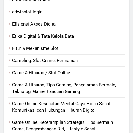
edwinslot login
Efisiensi Akses Digital
Etika Digital & Tata Kelola Data
Fitur & Mekanisme Slot
Gambling, Slot Online, Permainan
Game & Hiburan / Slot Online
Game & Hiburan, Tips Gaming, Pengalaman Bermain,
Teknologi Game, Panduan Gaming
Game Online Kesehatan Mental Gaya Hidup Sehat
Komunikasi dan Hubungan Hiburan Digital
Game Online, Keterampilan Strategis, Tips Bermain
Game, Pengembangan Diri, Lifestyle Sehat