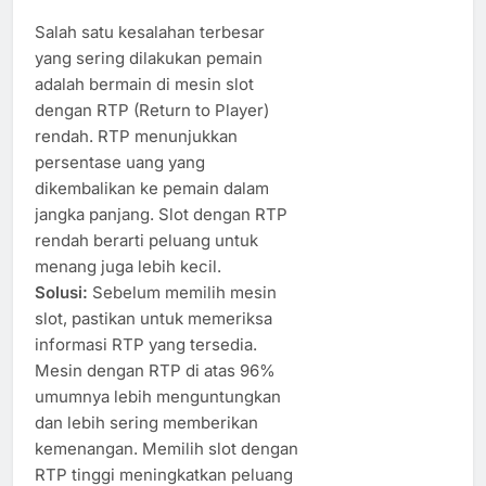
Salah satu kesalahan terbesar
yang sering dilakukan pemain
adalah bermain di mesin slot
dengan RTP (Return to Player)
rendah. RTP menunjukkan
persentase uang yang
dikembalikan ke pemain dalam
jangka panjang. Slot dengan RTP
rendah berarti peluang untuk
menang juga lebih kecil.
Solusi:
Sebelum memilih mesin
slot, pastikan untuk memeriksa
informasi RTP yang tersedia.
Mesin dengan RTP di atas 96%
umumnya lebih menguntungkan
dan lebih sering memberikan
kemenangan. Memilih slot dengan
RTP tinggi meningkatkan peluang