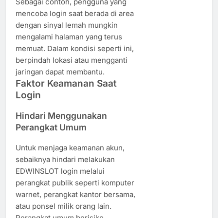
Sebagai contoh, pengguna yang
mencoba login saat berada di area
dengan sinyal lemah mungkin
mengalami halaman yang terus
memuat. Dalam kondisi seperti ini,
berpindah lokasi atau mengganti
jaringan dapat membantu.
Faktor Keamanan Saat
Login
Hindari Menggunakan
Perangkat Umum
Untuk menjaga keamanan akun,
sebaiknya hindari melakukan
EDWINSLOT login melalui
perangkat publik seperti komputer
warnet, perangkat kantor bersama,
atau ponsel milik orang lain.
Perangkat umum berisiko