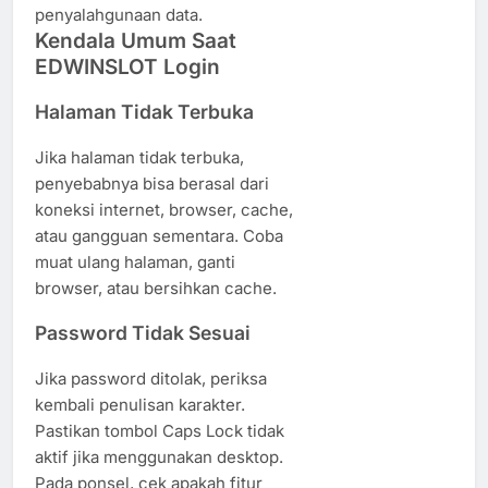
penyalahgunaan data.
Kendala Umum Saat
EDWINSLOT Login
Halaman Tidak Terbuka
Jika halaman tidak terbuka,
penyebabnya bisa berasal dari
koneksi internet, browser, cache,
atau gangguan sementara. Coba
muat ulang halaman, ganti
browser, atau bersihkan cache.
Password Tidak Sesuai
Jika password ditolak, periksa
kembali penulisan karakter.
Pastikan tombol Caps Lock tidak
aktif jika menggunakan desktop.
Pada ponsel, cek apakah fitur