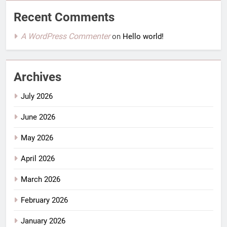
Recent Comments
A WordPress Commenter
on
Hello world!
Archives
July 2026
June 2026
May 2026
April 2026
March 2026
February 2026
January 2026