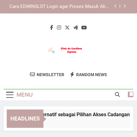
Skip
Cara Mempercepat Proses Login Edwinslot di
to
Browser dengan Aman dan Efisien
content
Cara Menjaga Keamanan Data Saat Lebah4D
Login
TIARA4D Link Alternatif sebagai Pilihan Akses
Cadangan
Cara EDWINSLOT Login agar Proses Masuk Akun
Berjalan Lancar
Cara Mempercepat Proses Login Edwinslot di
Browser dengan Aman dan Efisien
Club De Escritura
Bergabunglah Dengan Komunitas Penulis Di
Cara Menjaga Keamanan Data Saat Lebah4D
NEWSLETTER
RANDOM NEWS
Cyrano
Login
Club De Escritura Cyrano Dan Kembangkan
Keterampilan Sastra Anda.
MENU
ARA4D Link Alternatif sebagai Pilihan Akses Cadangan
HEADLINES
Weeks Ago