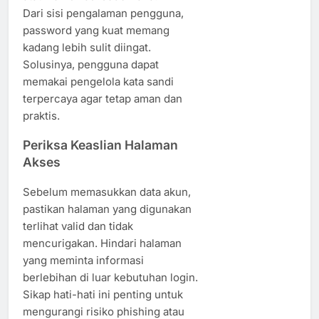
Dari sisi pengalaman pengguna,
password yang kuat memang
kadang lebih sulit diingat.
Solusinya, pengguna dapat
memakai pengelola kata sandi
terpercaya agar tetap aman dan
praktis.
Periksa Keaslian Halaman
Akses
Sebelum memasukkan data akun,
pastikan halaman yang digunakan
terlihat valid dan tidak
mencurigakan. Hindari halaman
yang meminta informasi
berlebihan di luar kebutuhan login.
Sikap hati-hati ini penting untuk
mengurangi risiko phishing atau