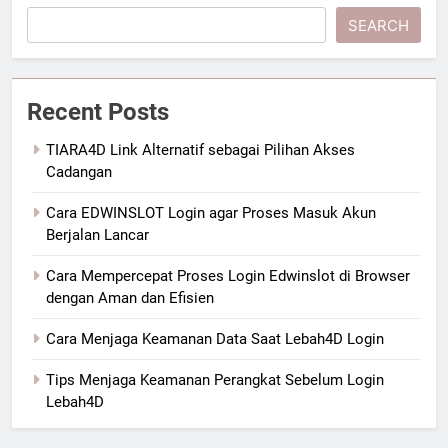
SEARCH
Recent Posts
TIARA4D Link Alternatif sebagai Pilihan Akses
Cadangan
Cara EDWINSLOT Login agar Proses Masuk Akun
Berjalan Lancar
Cara Mempercepat Proses Login Edwinslot di Browser
dengan Aman dan Efisien
Cara Menjaga Keamanan Data Saat Lebah4D Login
Tips Menjaga Keamanan Perangkat Sebelum Login
Lebah4D