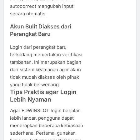
autocorrect mengubah input
secara otomatis.
Akun Sulit Diakses dari
Perangkat Baru
Login dari perangkat baru
terkadang memerlukan verifikasi
tambahan. Ini merupakan bagian
dari sistem keamanan agar akun
tidak mudah diakses oleh pihak
yang tidak berwenang.
Tips Praktis agar Login
Lebih Nyaman
Agar EDWINSLOT login berjalan
lebih lancar, pengguna dapat
menerapkan beberapa kebiasaan
sederhana. Pertama, gunakan