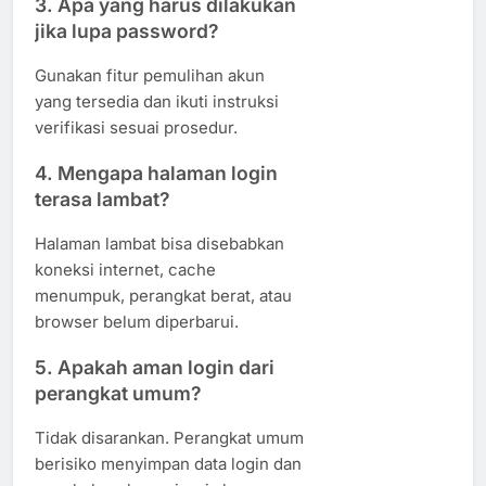
3. Apa yang harus dilakukan
jika lupa password?
Gunakan fitur pemulihan akun
yang tersedia dan ikuti instruksi
verifikasi sesuai prosedur.
4. Mengapa halaman login
terasa lambat?
Halaman lambat bisa disebabkan
koneksi internet, cache
menumpuk, perangkat berat, atau
browser belum diperbarui.
5. Apakah aman login dari
perangkat umum?
Tidak disarankan. Perangkat umum
berisiko menyimpan data login dan