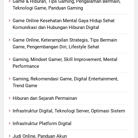
Game & Hiburan, Tips Gaming, Pengalaman Bermain,
Teknologi Game, Panduan Gaming
Game Online Kesehatan Mental Gaya Hidup Sehat
Komunikasi dan Hubungan Hiburan Digital
Game Online, Keterampilan Strategis, Tips Bermain
Game, Pengembangan Diri, Lifestyle Sehat
Gaming, Mindset Gamer, Skill Improvement, Mental
Performance
Gaming, Rekomendasi Game, Digital Entertainment,
Trend Game
Hiburan dan Sejarah Permainan
Infrastruktur Digital, Teknologi Server, Optimasi Sistem
Infrastruktur Platform Digital
Judi Online, Panduan Akun