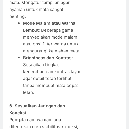
mata. Mengatur tampilan agar
nyaman untuk mata sangat
penting.
Mode Malam atau Warna
Lembut:
Beberapa game
menyediakan mode malam
atau opsi filter warna untuk
mengurangi kelelahan mata.
Brightness dan Kontras:
Sesuaikan tingkat
kecerahan dan kontras layar
agar detail tetap terlihat
tanpa membuat mata cepat
lelah.
6. Sesuaikan Jaringan dan
Koneksi
Pengalaman nyaman juga
ditentukan oleh stabilitas koneksi,