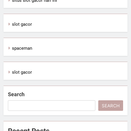
situs slot gacor hari ini
slot gacor
spaceman
slot gacor
Search
SEARCH