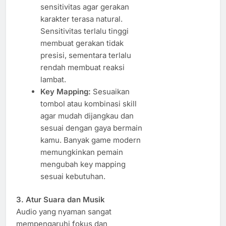
sensitivitas agar gerakan
karakter terasa natural.
Sensitivitas terlalu tinggi
membuat gerakan tidak
presisi, sementara terlalu
rendah membuat reaksi
lambat.
Key Mapping:
Sesuaikan
tombol atau kombinasi skill
agar mudah dijangkau dan
sesuai dengan gaya bermain
kamu. Banyak game modern
memungkinkan pemain
mengubah key mapping
sesuai kebutuhan.
3. Atur Suara dan Musik
Audio yang nyaman sangat
mempengaruhi fokus dan