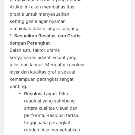
Artikel ini akan membahas tips
praktis untuk menyesuaikan
setting game agar nyaman
dimainkan dalam jangka panjang.
1. Sesuaikan Resolusi dan Grafis
dengan Perangkat
Salah satu faktor utama
kenyamanan adalah visual yang
jelas dan lancar. Mengatur resolusi
layar dan kualitas grafis sesuai
kemampuan perangkat sangat
penting.
Resolusi Layar:
Pilih
resolusi yang seimbang
antara kualitas visual dan
performa. Resolusi terlalu
tinggi pada perangkat
rendah bisa menyebabkan