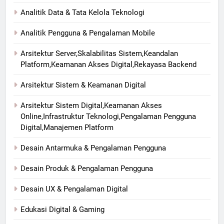
Analitik Data & Tata Kelola Teknologi
Analitik Pengguna & Pengalaman Mobile
Arsitektur Server,Skalabilitas Sistem,Keandalan
Platform,Keamanan Akses Digital,Rekayasa Backend
Arsitektur Sistem & Keamanan Digital
Arsitektur Sistem Digital,Keamanan Akses
Online,Infrastruktur Teknologi,Pengalaman Pengguna
Digital,Manajemen Platform
Desain Antarmuka & Pengalaman Pengguna
Desain Produk & Pengalaman Pengguna
Desain UX & Pengalaman Digital
Edukasi Digital & Gaming