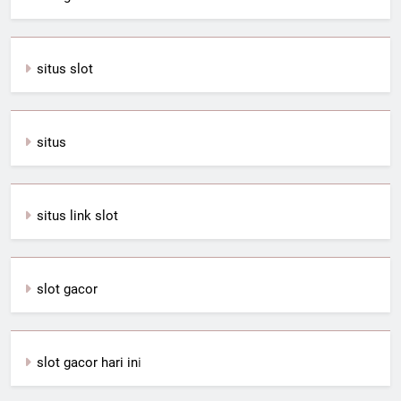
situs slot
situs
situs link slot
slot gacor
slot gacor hari in
i