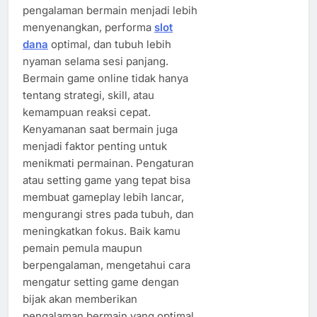
pengalaman bermain menjadi lebih
menyenangkan, performa
slot
dana
optimal, dan tubuh lebih
nyaman selama sesi panjang.
Bermain game online tidak hanya
tentang strategi, skill, atau
kemampuan reaksi cepat.
Kenyamanan saat bermain juga
menjadi faktor penting untuk
menikmati permainan. Pengaturan
atau setting game yang tepat bisa
membuat gameplay lebih lancar,
mengurangi stres pada tubuh, dan
meningkatkan fokus. Baik kamu
pemain pemula maupun
berpengalaman, mengetahui cara
mengatur setting game dengan
bijak akan memberikan
pengalaman bermain yang optimal.