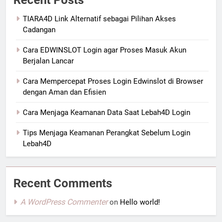
Recent Posts
TIARA4D Link Alternatif sebagai Pilihan Akses
Cadangan
Cara EDWINSLOT Login agar Proses Masuk Akun
Berjalan Lancar
Cara Mempercepat Proses Login Edwinslot di Browser
dengan Aman dan Efisien
Cara Menjaga Keamanan Data Saat Lebah4D Login
Tips Menjaga Keamanan Perangkat Sebelum Login
Lebah4D
Recent Comments
A WordPress Commenter
on
Hello world!