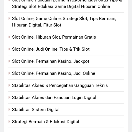
Slot Online Panduan Bermain Rekomendasi Situs Tips &
Strategi Slot Edukasi Game Digital Hiburan Online
Slot Online, Game Online, Strategi Slot, Tips Bermain,
Hiburan Digital, Fitur Slot
Slot Online, Hiburan Slot, Permainan Gratis
Slot Online, Judi Online, Tips & Trik Slot
Slot Online, Permainan Kasino, Jackpot
Slot Online, Permainan Kasino, Judi Online
Stabilitas Akses & Pencegahan Gangguan Teknis
Stabilitas Akses dan Panduan Login Digital
Stabilitas Sistem Digital
Strategi Bermain & Edukasi Digital