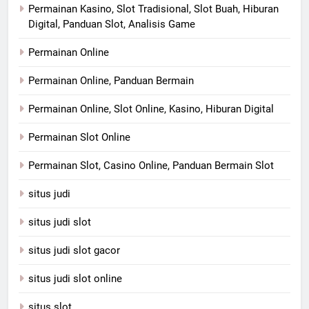
Permainan Kasino, Slot Tradisional, Slot Buah, Hiburan
Digital, Panduan Slot, Analisis Game
Permainan Online
Permainan Online, Panduan Bermain
Permainan Online, Slot Online, Kasino, Hiburan Digital
Permainan Slot Online
Permainan Slot, Casino Online, Panduan Bermain Slot
situs judi
situs judi slot
situs judi slot gacor
situs judi slot online
situs slot