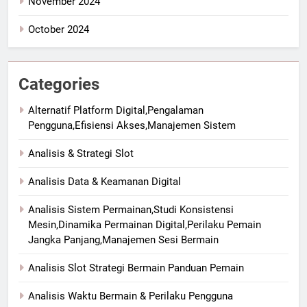
November 2024
October 2024
Categories
Alternatif Platform Digital,Pengalaman
Pengguna,Efisiensi Akses,Manajemen Sistem
Analisis & Strategi Slot
Analisis Data & Keamanan Digital
Analisis Sistem Permainan,Studi Konsistensi
Mesin,Dinamika Permainan Digital,Perilaku Pemain
Jangka Panjang,Manajemen Sesi Bermain
Analisis Slot Strategi Bermain Panduan Pemain
Analisis Waktu Bermain & Perilaku Pengguna