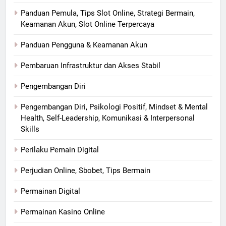
Panduan Pemula, Tips Slot Online, Strategi Bermain,
Keamanan Akun, Slot Online Terpercaya
Panduan Pengguna & Keamanan Akun
Pembaruan Infrastruktur dan Akses Stabil
Pengembangan Diri
Pengembangan Diri, Psikologi Positif, Mindset & Mental
Health, Self-Leadership, Komunikasi & Interpersonal
Skills
Perilaku Pemain Digital
Perjudian Online, Sbobet, Tips Bermain
Permainan Digital
Permainan Kasino Online