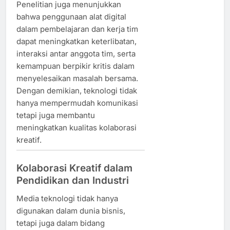
Penelitian juga menunjukkan
bahwa penggunaan alat digital
dalam pembelajaran dan kerja tim
dapat meningkatkan keterlibatan,
interaksi antar anggota tim, serta
kemampuan berpikir kritis dalam
menyelesaikan masalah bersama.
Dengan demikian, teknologi tidak
hanya mempermudah komunikasi
tetapi juga membantu
meningkatkan kualitas kolaborasi
kreatif.
Kolaborasi Kreatif dalam
Pendidikan dan Industri
Media teknologi tidak hanya
digunakan dalam dunia bisnis,
tetapi juga dalam bidang