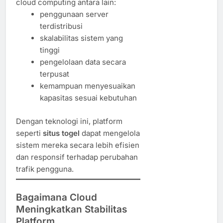
cloud computing antara lain:
penggunaan server
terdistribusi
skalabilitas sistem yang
tinggi
pengelolaan data secara
terpusat
kemampuan menyesuaikan
kapasitas sesuai kebutuhan
Dengan teknologi ini, platform
seperti
situs togel
dapat mengelola
sistem mereka secara lebih efisien
dan responsif terhadap perubahan
trafik pengguna.
Bagaimana Cloud
Meningkatkan Stabilitas
Platform