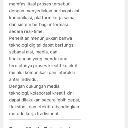
memfasilitasi proses tersebut
dengan menyediakan berbagai alat
komunikasi, platform kerja sama,
dan sistem berbagi informasi
secara real-time.
Penelitian menunjukkan bahwa
teknologi digital dapat berfungsi
sebagai alat, media, dan
lingkungan yang mendukung
terciptanya proses kreatif kolektif
melalui komunikasi dan interaksi
antar individu.
Dengan dukungan media
teknologi, kolaborasi kreatif kini
dapat dilakukan secara lebih cepat,
fleksibel, dan efektif dibandingkan
metode kerja tradisional.