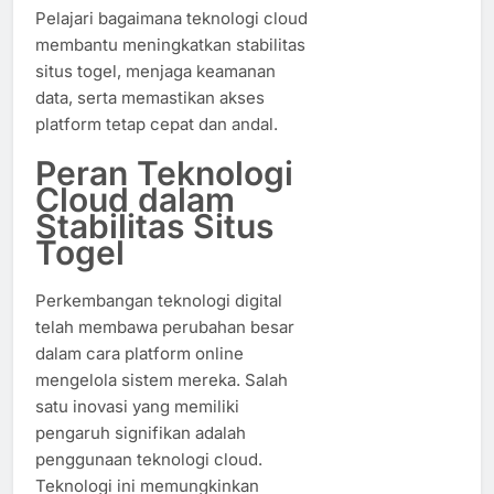
Pelajari bagaimana teknologi cloud
membantu meningkatkan stabilitas
situs togel, menjaga keamanan
data, serta memastikan akses
platform tetap cepat dan andal.
Peran Teknologi
Cloud dalam
Stabilitas Situs
Togel
Perkembangan teknologi digital
telah membawa perubahan besar
dalam cara platform online
mengelola sistem mereka. Salah
satu inovasi yang memiliki
pengaruh signifikan adalah
penggunaan teknologi cloud.
Teknologi ini memungkinkan