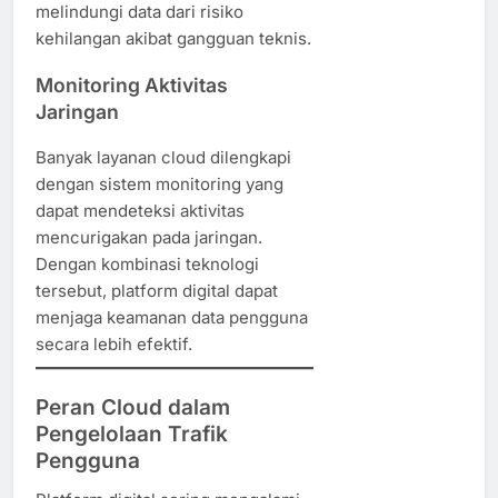
melindungi data dari risiko
kehilangan akibat gangguan teknis.
Monitoring Aktivitas
Jaringan
Banyak layanan cloud dilengkapi
dengan sistem monitoring yang
dapat mendeteksi aktivitas
mencurigakan pada jaringan.
Dengan kombinasi teknologi
tersebut, platform digital dapat
menjaga keamanan data pengguna
secara lebih efektif.
Peran Cloud dalam
Pengelolaan Trafik
Pengguna