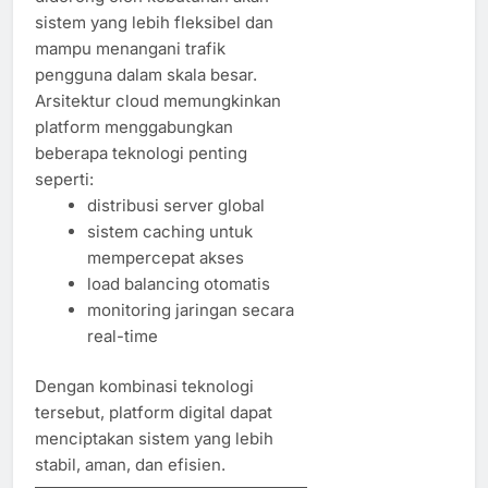
sistem yang lebih fleksibel dan
mampu menangani trafik
pengguna dalam skala besar.
Arsitektur cloud memungkinkan
platform menggabungkan
beberapa teknologi penting
seperti:
distribusi server global
sistem caching untuk
mempercepat akses
load balancing otomatis
monitoring jaringan secara
real-time
Dengan kombinasi teknologi
tersebut, platform digital dapat
menciptakan sistem yang lebih
stabil, aman, dan efisien.