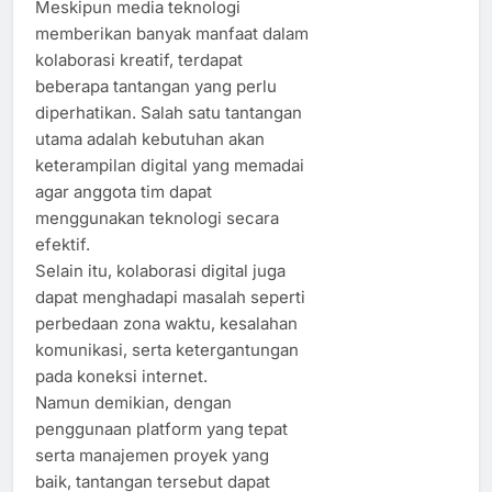
Meskipun media teknologi
memberikan banyak manfaat dalam
kolaborasi kreatif, terdapat
beberapa tantangan yang perlu
diperhatikan. Salah satu tantangan
utama adalah kebutuhan akan
keterampilan digital yang memadai
agar anggota tim dapat
menggunakan teknologi secara
efektif.
Selain itu, kolaborasi digital juga
dapat menghadapi masalah seperti
perbedaan zona waktu, kesalahan
komunikasi, serta ketergantungan
pada koneksi internet.
Namun demikian, dengan
penggunaan platform yang tepat
serta manajemen proyek yang
baik, tantangan tersebut dapat