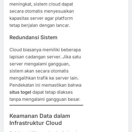
meningkat, sistem cloud dapat
secara otomatis menyesuaikan
kapasitas server agar platform
tetap berjalan dengan lancar.
Redundansi Sistem
Cloud biasanya memiliki beberapa
lapisan cadangan server. Jika satu
server mengalami gangguan,
sistem akan secara otomatis
mengalihkan trafik ke server lain.
Pendekatan ini memastikan bahwa
situs togel
dapat tetap diakses
tanpa mengalami gangguan besar.
Keamanan Data dalam
Infrastruktur Cloud