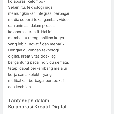
kolaborasi kelompok.
Selain itu, teknologi juga
memungkinkan integrasi berbagai
media seperti teks, gambar, video,
dan animasi dalam proses
kolaborasi kreatif. Hal ini
membantu menghasilkan karya
yang lebih inovatif dan menarik.
Dengan dukungan teknologi
digital, kreativitas tidak lagi
bergantung pada individu semata,
tetapi dapat berkembang melalui
kerja sama kolektif yang
melibatkan berbagai perspektif
dan keahlian.
Tantangan dalam
Kolaborasi Kreatif Digital