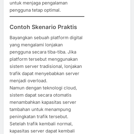
untuk menjaga pengalaman
pengguna tetap optimal.
Contoh Skenario Praktis
Bayangkan sebuah platform digital
yang mengalami lonjakan
pengguna secara tiba-tiba. Jika
platform tersebut menggunakan
sistem server tradisional, lonjakan
trafik dapat menyebabkan server
menjadi overload.
Namun dengan teknologi cloud,
sistem dapat secara otomatis
menambahkan kapasitas server
tambahan untuk menampung
peningkatan trafik tersebut.
Setelah trafik kembali normal,
kapasitas server dapat kembali