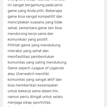
ini sangat bergantung pada jenis
game yang Anda pilih. Beberapa
game bisa sangat kompetitif dan
menciptakan suasana yang tidak
sehat, sementara game lain bisa
mendorong kerja sama dan
komunikasi yang positif.
Pilihlah game yang mendukung
interaksi yang sehat dan
memfasilitasi pembentukan
komunitas yang saling mendukung.
Game seperti
League of Legends
atau
Overwatch
memiliki
komunitas yang sangat aktif dan
bisa memberikan kesempatan
untuk bekerja sama dalam tim,
namun perlu diingat untuk selalu
menjaga sikap sportivitas.