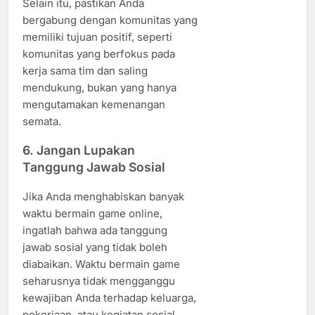
Selain itu, pastikan Anda
bergabung dengan komunitas yang
memiliki tujuan positif, seperti
komunitas yang berfokus pada
kerja sama tim dan saling
mendukung, bukan yang hanya
mengutamakan kemenangan
semata.
6.
Jangan Lupakan
Tanggung Jawab Sosial
Jika Anda menghabiskan banyak
waktu bermain game online,
ingatlah bahwa ada tanggung
jawab sosial yang tidak boleh
diabaikan. Waktu bermain game
seharusnya tidak mengganggu
kewajiban Anda terhadap keluarga,
pekerjaan, atau kegiatan sosial