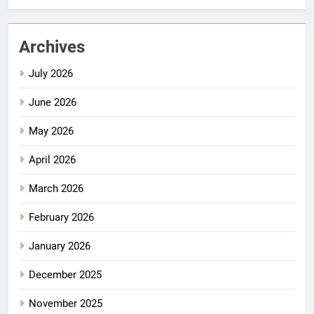
Archives
July 2026
June 2026
May 2026
April 2026
March 2026
February 2026
January 2026
December 2025
November 2025