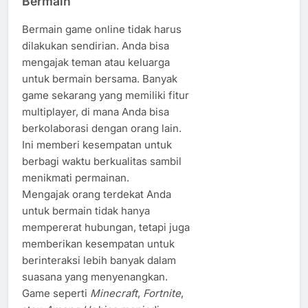
Bermain
Bermain game online tidak harus
dilakukan sendirian. Anda bisa
mengajak teman atau keluarga
untuk bermain bersama. Banyak
game sekarang yang memiliki fitur
multiplayer, di mana Anda bisa
berkolaborasi dengan orang lain.
Ini memberi kesempatan untuk
berbagi waktu berkualitas sambil
menikmati permainan.
Mengajak orang terdekat Anda
untuk bermain tidak hanya
mempererat hubungan, tetapi juga
memberikan kesempatan untuk
berinteraksi lebih banyak dalam
suasana yang menyenangkan.
Game seperti
Minecraft
,
Fortnite
,