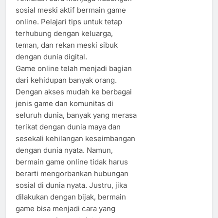
sosial meski aktif bermain game
online. Pelajari tips untuk tetap
terhubung dengan keluarga,
teman, dan rekan meski sibuk
dengan dunia digital.
Game online telah menjadi bagian
dari kehidupan banyak orang.
Dengan akses mudah ke berbagai
jenis game dan komunitas di
seluruh dunia, banyak yang merasa
terikat dengan dunia maya dan
sesekali kehilangan keseimbangan
dengan dunia nyata. Namun,
bermain game online tidak harus
berarti mengorbankan hubungan
sosial di dunia nyata. Justru, jika
dilakukan dengan bijak, bermain
game bisa menjadi cara yang