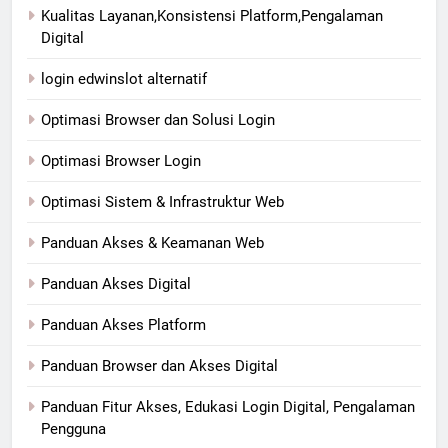
Kualitas Layanan,Konsistensi Platform,Pengalaman
Digital
login edwinslot alternatif
Optimasi Browser dan Solusi Login
Optimasi Browser Login
Optimasi Sistem & Infrastruktur Web
Panduan Akses & Keamanan Web
Panduan Akses Digital
Panduan Akses Platform
Panduan Browser dan Akses Digital
Panduan Fitur Akses, Edukasi Login Digital, Pengalaman
Pengguna