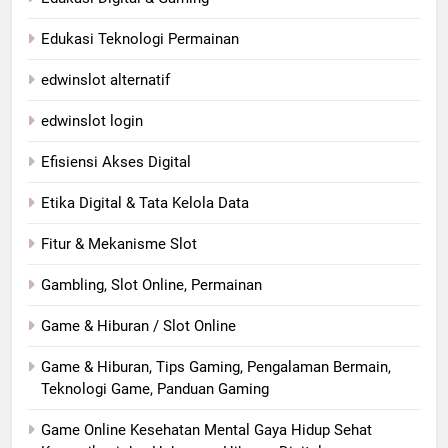
Edukasi Teknologi Permainan
edwinslot alternatif
edwinslot login
Efisiensi Akses Digital
Etika Digital & Tata Kelola Data
Fitur & Mekanisme Slot
Gambling, Slot Online, Permainan
Game & Hiburan / Slot Online
Game & Hiburan, Tips Gaming, Pengalaman Bermain,
Teknologi Game, Panduan Gaming
Game Online Kesehatan Mental Gaya Hidup Sehat