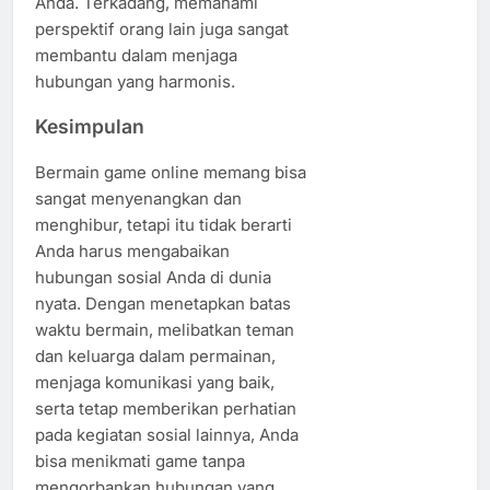
Anda. Terkadang, memahami
perspektif orang lain juga sangat
membantu dalam menjaga
hubungan yang harmonis.
Kesimpulan
Bermain game online memang bisa
sangat menyenangkan dan
menghibur, tetapi itu tidak berarti
Anda harus mengabaikan
hubungan sosial Anda di dunia
nyata. Dengan menetapkan batas
waktu bermain, melibatkan teman
dan keluarga dalam permainan,
menjaga komunikasi yang baik,
serta tetap memberikan perhatian
pada kegiatan sosial lainnya, Anda
bisa menikmati game tanpa
mengorbankan hubungan yang