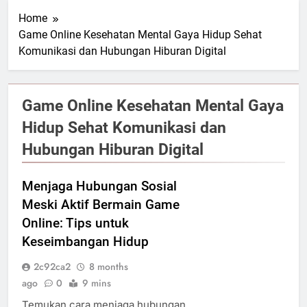
Home
Game Online Kesehatan Mental Gaya Hidup Sehat
Komunikasi dan Hubungan Hiburan Digital
Game Online Kesehatan Mental Gaya
Hidup Sehat Komunikasi dan
Hubungan Hiburan Digital
Menjaga Hubungan Sosial
Meski Aktif Bermain Game
Online: Tips untuk
Keseimbangan Hidup
2c92ca2
8 months
ago
0
9 mins
Temukan cara menjaga hubungan