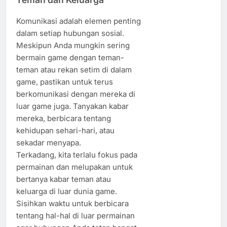
Komunikasi adalah elemen penting
dalam setiap hubungan sosial.
Meskipun Anda mungkin sering
bermain game dengan teman-
teman atau rekan setim di dalam
game, pastikan untuk terus
berkomunikasi dengan mereka di
luar game juga. Tanyakan kabar
mereka, berbicara tentang
kehidupan sehari-hari, atau
sekadar menyapa.
Terkadang, kita terlalu fokus pada
permainan dan melupakan untuk
bertanya kabar teman atau
keluarga di luar dunia game.
Sisihkan waktu untuk berbicara
tentang hal-hal di luar permainan