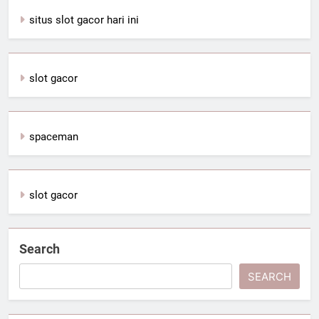
situs slot gacor hari ini
slot gacor
spaceman
slot gacor
Search
SEARCH