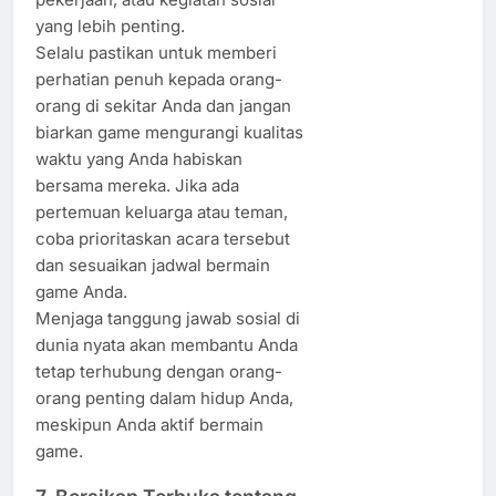
yang lebih penting.
Selalu pastikan untuk memberi
perhatian penuh kepada orang-
orang di sekitar Anda dan jangan
biarkan game mengurangi kualitas
waktu yang Anda habiskan
bersama mereka. Jika ada
pertemuan keluarga atau teman,
coba prioritaskan acara tersebut
dan sesuaikan jadwal bermain
game Anda.
Menjaga tanggung jawab sosial di
dunia nyata akan membantu Anda
tetap terhubung dengan orang-
orang penting dalam hidup Anda,
meskipun Anda aktif bermain
game.