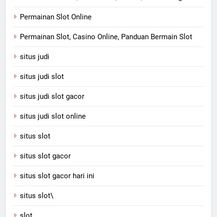
Permainan Slot Online
Permainan Slot, Casino Online, Panduan Bermain Slot
situs judi
situs judi slot
situs judi slot gacor
situs judi slot online
situs slot
situs slot gacor
situs slot gacor hari ini
situs slot\
slot