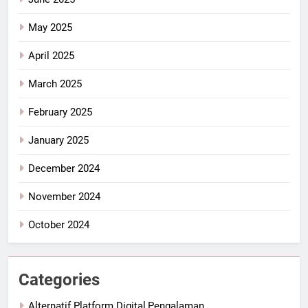
May 2025
April 2025
March 2025
February 2025
January 2025
December 2024
November 2024
October 2024
Categories
Alternatif Platform Digital,Pengalaman