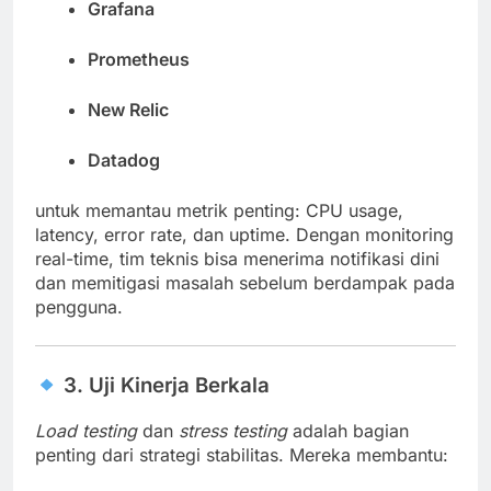
Grafana
Prometheus
New Relic
Datadog
untuk memantau metrik penting: CPU usage,
latency, error rate, dan uptime. Dengan monitoring
real-time, tim teknis bisa menerima notifikasi dini
dan memitigasi masalah sebelum berdampak pada
pengguna.
3. Uji Kinerja Berkala
Load testing
dan
stress testing
adalah bagian
penting dari strategi stabilitas. Mereka membantu: