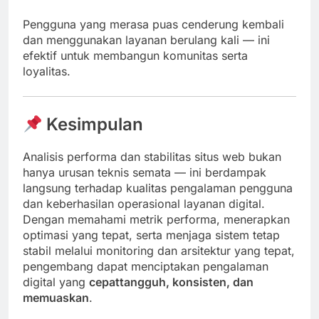
Pengguna yang merasa puas cenderung kembali
dan menggunakan layanan berulang kali — ini
efektif untuk membangun komunitas serta
loyalitas.
Kesimpulan
Analisis performa dan stabilitas situs web bukan
hanya urusan teknis semata — ini berdampak
langsung terhadap kualitas pengalaman pengguna
dan keberhasilan operasional layanan digital.
Dengan memahami metrik performa, menerapkan
optimasi yang tepat, serta menjaga sistem tetap
stabil melalui monitoring dan arsitektur yang tepat,
pengembang dapat menciptakan pengalaman
digital yang
cepattangguh, konsisten, dan
memuaskan
.