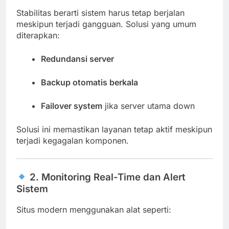
Stabilitas berarti sistem harus tetap berjalan
meskipun terjadi gangguan. Solusi yang umum
diterapkan:
Redundansi server
Backup otomatis berkala
Failover system
jika server utama down
Solusi ini memastikan layanan tetap aktif meskipun
terjadi kegagalan komponen.
2. Monitoring Real-Time dan Alert
Sistem
Situs modern menggunakan alat seperti: