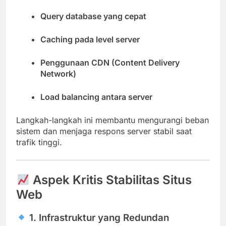
Query database yang cepat
Caching pada level server
Penggunaan CDN (Content Delivery
Network)
Load balancing antara server
Langkah-langkah ini membantu mengurangi beban
sistem dan menjaga respons server stabil saat
trafik tinggi.
Aspek Kritis Stabilitas Situs
Web
1. Infrastruktur yang Redundan