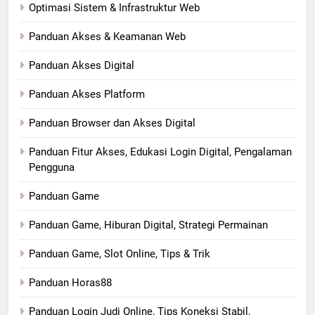
Optimasi Sistem & Infrastruktur Web
Panduan Akses & Keamanan Web
Panduan Akses Digital
Panduan Akses Platform
Panduan Browser dan Akses Digital
Panduan Fitur Akses, Edukasi Login Digital, Pengalaman
Pengguna
Panduan Game
Panduan Game, Hiburan Digital, Strategi Permainan
Panduan Game, Slot Online, Tips & Trik
Panduan Horas88
Panduan Login Judi Online, Tips Koneksi Stabil,