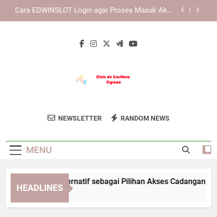
Skip
Cara Mempercepat Proses Login Edwinslot di
to
Browser dengan Aman dan Efisien
content
Cara Menjaga Keamanan Data Saat Lebah4D
Login
TIARA4D Link Alternatif sebagai Pilihan Akses
Cadangan
Cara EDWINSLOT Login agar Proses Masuk Akun
Berjalan Lancar
Cara Mempercepat Proses Login Edwinslot di
Browser dengan Aman dan Efisien
Club De Escritura
Bergabunglah Dengan Komunitas Penulis Di
Cara Menjaga Keamanan Data Saat Lebah4D
NEWSLETTER
RANDOM NEWS
Cyrano
Login
Club De Escritura Cyrano Dan Kembangkan
Keterampilan Sastra Anda.
MENU
ARA4D Link Alternatif sebagai Pilihan Akses Cadangan
HEADLINES
Weeks Ago