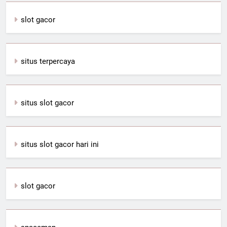
slot gacor
situs terpercaya
situs slot gacor
situs slot gacor hari ini
slot gacor