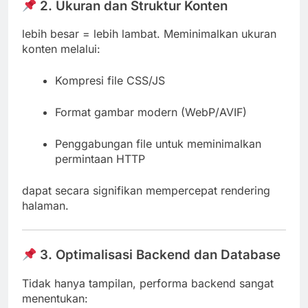
2. Ukuran dan Struktur Konten
lebih besar = lebih lambat. Meminimalkan ukuran
konten melalui:
Kompresi file CSS/JS
Format gambar modern (WebP/AVIF)
Penggabungan file untuk meminimalkan
permintaan HTTP
dapat secara signifikan mempercepat rendering
halaman.
3. Optimalisasi Backend dan Database
Tidak hanya tampilan, performa backend sangat
menentukan: