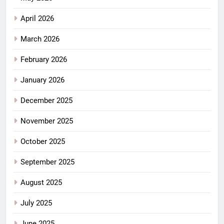
April 2026
March 2026
February 2026
January 2026
December 2025
November 2025
October 2025
September 2025
August 2025
July 2025
June 2025