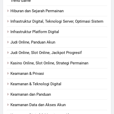
Trend Game
Hiburan dan Sejarah Permainan
Infrastruktur Digital, Teknologi Server, Optimasi Sistem
Infrastruktur Platform Digital
Judi Online, Panduan Akun
Judi Online, Slot Online, Jackpot Progresif
Kasino Online, Slot Online, Strategi Permainan
Keamanan & Privasi
Keamanan & Teknologi Digital
Keamanan dan Panduan
Keamanan Data dan Akses Akun