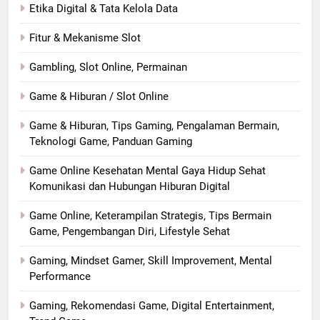
Etika Digital & Tata Kelola Data
Fitur & Mekanisme Slot
Gambling, Slot Online, Permainan
Game & Hiburan / Slot Online
Game & Hiburan, Tips Gaming, Pengalaman Bermain,
Teknologi Game, Panduan Gaming
Game Online Kesehatan Mental Gaya Hidup Sehat
Komunikasi dan Hubungan Hiburan Digital
Game Online, Keterampilan Strategis, Tips Bermain
Game, Pengembangan Diri, Lifestyle Sehat
Gaming, Mindset Gamer, Skill Improvement, Mental
Performance
Gaming, Rekomendasi Game, Digital Entertainment,