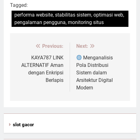
Tagged:
performa website, stabilitas sistem, optimasi web,
pengalaman pengguna, monitoring situs
Previous:
Next:
Post
navigation
KAYA787 LINK
Menganalisis
ALTERNATIF Aman
Pola Distribusi
dengan Enkripsi
Sistem dalam
Berlapis
Arsitektur Digital
Modern
slot gacor