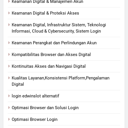
Keamanan Digital & Manajemen Akun
Keamanan Digital & Proteksi Akses
Keamanan Digital, Infrastruktur Sistem, Teknologi
Informasi, Cloud & Cybersecurity, Sistem Login
Keamanan Perangkat dan Perlindungan Akun
Kompatibilitas Browser dan Akses Digital
Kontinuitas Akses dan Navigasi Digital
Kualitas Layanan,Konsistensi Platform,Pengalaman
Digital
login edwinslot alternatif
Optimasi Browser dan Solusi Login
Optimasi Browser Login