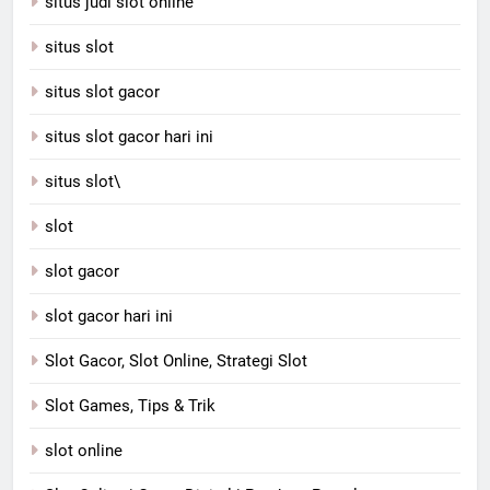
situs judi slot online
situs slot
situs slot gacor
situs slot gacor hari ini
situs slot\
slot
slot gacor
slot gacor hari ini
Slot Gacor, Slot Online, Strategi Slot
Slot Games, Tips & Trik
slot online