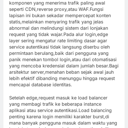
komponen yang menerima trafik paling awal
seperti CDN,reverse proxy,atau WAF.Fungsi
lapisan ini bukan sekadar mempercepat konten
statis,melainkan menyaring trafik yang jelas
abnormal dan melindungi sistem dari lonjakan
request yang tidak wajar.Pada alur login,edge
layer sering mengatur rate limiting dasar agar
service autentikasi tidak langsung diserbu oleh
permintaan berulang,baik dari pengguna yang
panik menekan tombol login,atau dari otomatisasi
yang mencoba kredensial dalam jumlah besar.Bagi
arsitektur server,menahan beban sejak awal jauh
lebih efektif dibanding menunggu hingga request
mencapai database identitas.
Setelah edge,request masuk ke load balancer
yang membagi trafik ke beberapa instance
aplikasi atau service autentikasi.Load balancing
penting karena login memiliki karakter burst,di
mana banyak pengguna masuk dalam waktu yang