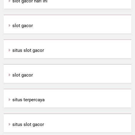
slot gacor hari in
i
slot gacor
situs slot gacor
slot gacor
situs terpercaya
situs slot gacor