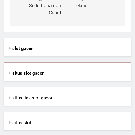
Sederhana dan
Teknis
Cepat
slot gacor
situs slot gacor
situs link slot gacor
situs slot