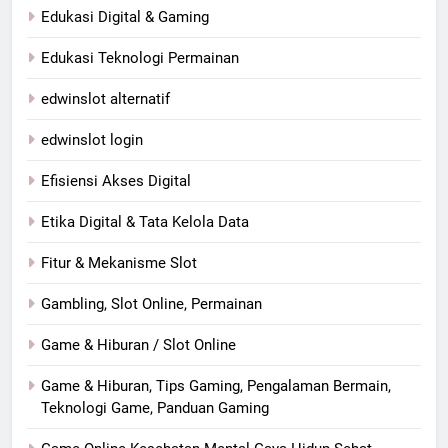
Edukasi Digital & Gaming
Edukasi Teknologi Permainan
edwinslot alternatif
edwinslot login
Efisiensi Akses Digital
Etika Digital & Tata Kelola Data
Fitur & Mekanisme Slot
Gambling, Slot Online, Permainan
Game & Hiburan / Slot Online
Game & Hiburan, Tips Gaming, Pengalaman Bermain,
Teknologi Game, Panduan Gaming