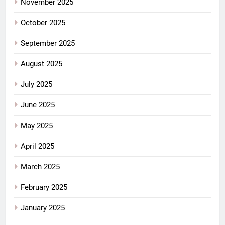
November 2025
October 2025
September 2025
August 2025
July 2025
June 2025
May 2025
April 2025
March 2025
February 2025
January 2025