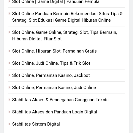
Slot Online | Game Digital | Panduan Pemula
Slot Online Panduan Bermain Rekomendasi Situs Tips &
Strategi Slot Edukasi Game Digital Hiburan Online
Slot Online, Game Online, Strategi Slot, Tips Bermain,
Hiburan Digital, Fitur Slot
Slot Online, Hiburan Slot, Permainan Gratis
Slot Online, Judi Online, Tips & Trik Slot
Slot Online, Permainan Kasino, Jackpot
Slot Online, Permainan Kasino, Judi Online
Stabilitas Akses & Pencegahan Gangguan Teknis
Stabilitas Akses dan Panduan Login Digital
Stabilitas Sistem Digital