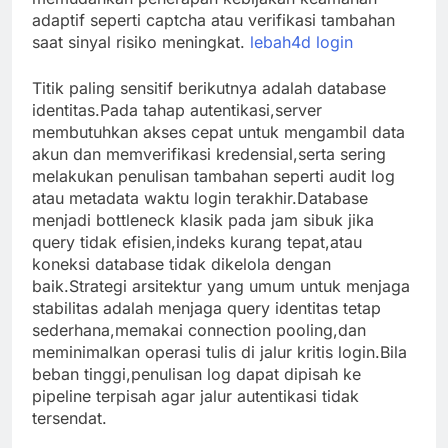
adaptif seperti captcha atau verifikasi tambahan
saat sinyal risiko meningkat.
lebah4d login
Titik paling sensitif berikutnya adalah database
identitas.Pada tahap autentikasi,server
membutuhkan akses cepat untuk mengambil data
akun dan memverifikasi kredensial,serta sering
melakukan penulisan tambahan seperti audit log
atau metadata waktu login terakhir.Database
menjadi bottleneck klasik pada jam sibuk jika
query tidak efisien,indeks kurang tepat,atau
koneksi database tidak dikelola dengan
baik.Strategi arsitektur yang umum untuk menjaga
stabilitas adalah menjaga query identitas tetap
sederhana,memakai connection pooling,dan
meminimalkan operasi tulis di jalur kritis login.Bila
beban tinggi,penulisan log dapat dipisah ke
pipeline terpisah agar jalur autentikasi tidak
tersendat.