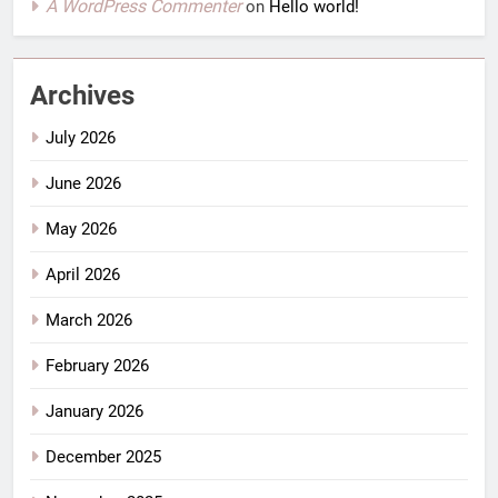
A WordPress Commenter
on
Hello world!
Archives
July 2026
June 2026
May 2026
April 2026
March 2026
February 2026
January 2026
December 2025