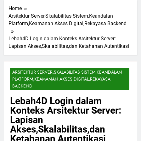
Home
Arsitektur Server,Skalabilitas Sistem,Keandalan
Platform,Keamanan Akses Digital,Rekayasa Backend
Lebah4D Login dalam Konteks Arsitektur Server:
Lapisan Akses,Skalabilitas,dan Ketahanan Autentikasi
ARSITEKTUR SERVER,SKALABILITAS SISTEM,KEANDALAN
PLATFORM,KEAMANAN AKSES DIGITAL,REKAYASA
BACKEND
Lebah4D Login dalam
Konteks Arsitektur Server:
Lapisan
Akses,Skalabilitas,dan
Ketahanan Autentikasi