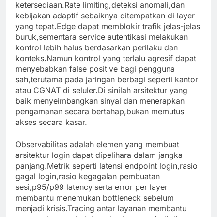
ketersediaan.Rate limiting,deteksi anomali,dan
kebijakan adaptif sebaiknya ditempatkan di layer
yang tepat.Edge dapat memblokir trafik jelas-jelas
buruk,sementara service autentikasi melakukan
kontrol lebih halus berdasarkan perilaku dan
konteks.Namun kontrol yang terlalu agresif dapat
menyebabkan false positive bagi pengguna
sah,terutama pada jaringan berbagi seperti kantor
atau CGNAT di seluler.Di sinilah arsitektur yang
baik menyeimbangkan sinyal dan menerapkan
pengamanan secara bertahap,bukan memutus
akses secara kasar.
Observabilitas adalah elemen yang membuat
arsitektur login dapat dipelihara dalam jangka
panjang.Metrik seperti latensi endpoint login,rasio
gagal login,rasio kegagalan pembuatan
sesi,p95/p99 latency,serta error per layer
membantu menemukan bottleneck sebelum
menjadi krisis.Tracing antar layanan membantu