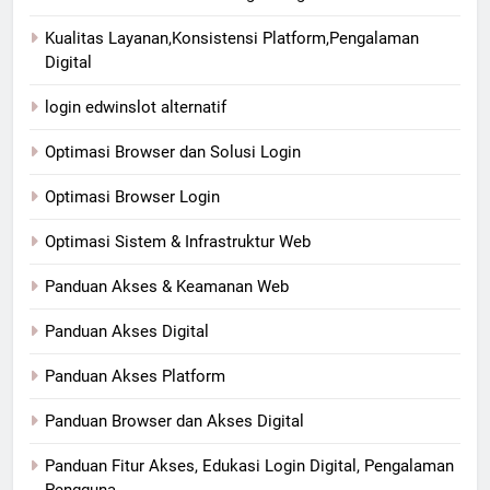
Kualitas Layanan,Konsistensi Platform,Pengalaman
Digital
login edwinslot alternatif
Optimasi Browser dan Solusi Login
Optimasi Browser Login
Optimasi Sistem & Infrastruktur Web
Panduan Akses & Keamanan Web
Panduan Akses Digital
Panduan Akses Platform
Panduan Browser dan Akses Digital
Panduan Fitur Akses, Edukasi Login Digital, Pengalaman