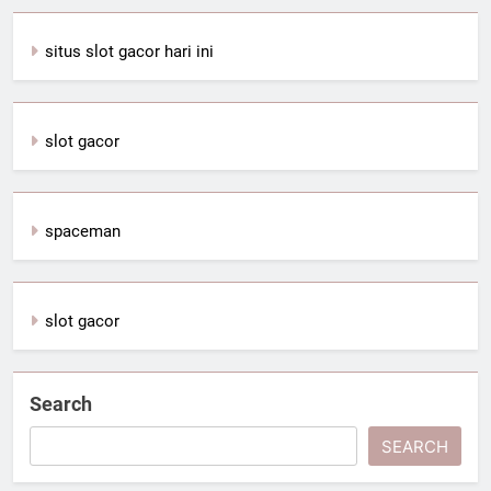
situs slot gacor hari ini
slot gacor
spaceman
slot gacor
Search
SEARCH