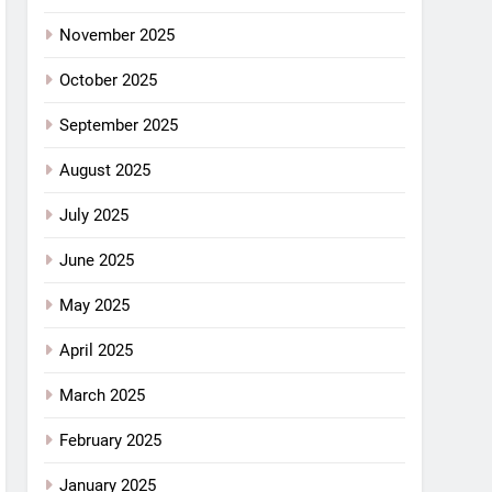
November 2025
October 2025
September 2025
August 2025
July 2025
June 2025
May 2025
April 2025
March 2025
February 2025
January 2025