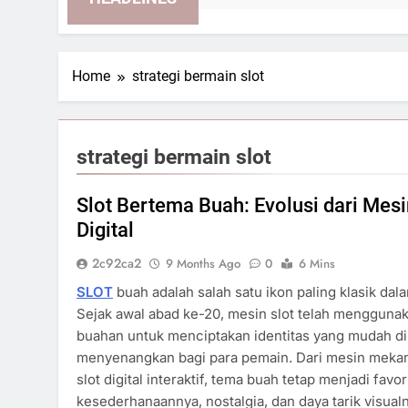
Home
strategi bermain slot
strategi bermain slot
Slot Bertema Buah: Evolusi dari Mesi
Digital
2c92ca2
9 Months Ago
0
6 Mins
SLOT
buah adalah salah satu ikon paling klasik dal
Sejak awal abad ke-20, mesin slot telah mengguna
buahan untuk menciptakan identitas yang mudah di
menyenangkan bagi para pemain. Dari mesin mekan
slot digital interaktif, tema buah tetap menjadi favor
kesederhanaannya, nostalgia, dan daya tarik visual