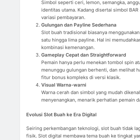
Simbol seperti ceri, lemon, semangka, anggu
identitas utama. Kadang disertai simbol BAR
variasi pembayaran.
Gulungan dan Payline Sederhana
Slot buah tradisional biasanya menggunakan
satu hingga lima payline. Hal ini memudah
kombinasi kemenangan.
Gameplay Cepat dan Straightforward
Pemain hanya perlu menekan tombol spin ata
menunggu gulungan berhenti, dan melihat ha
fitur bonus kompleks di versi klasik.
Visual Warna-warni
Warna cerah dan simbol yang mudah dikena
menyenangkan, menarik perhatian pemain dar
Evolusi Slot Buah ke Era Digital
Seiring perkembangan teknologi, slot buah tidak la
fisik. Slot digital membawa tema buah ke tingkat yan