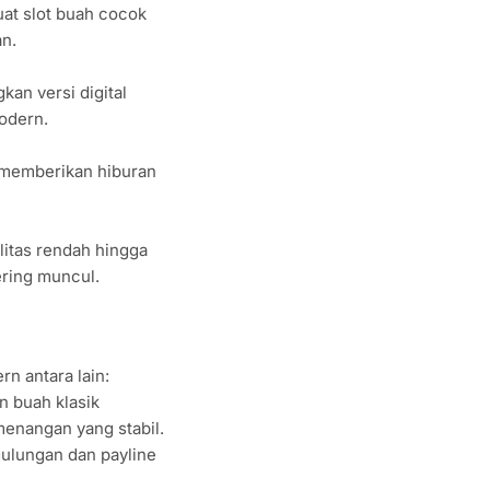
t slot buah cocok
n.
an versi digital
odern.
 memberikan hiburan
ilitas rendah hingga
ering muncul.
n antara lain:
 buah klasik
enangan yang stabil.
ulungan dan payline