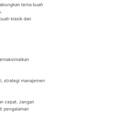
gabungkan tema buah
.
buah klasik dan
memaksimalkan
l, strategi manajemen
n cepat. Jangan
ti pengalaman