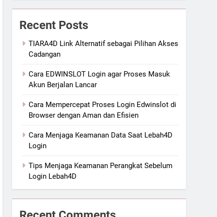
Recent Posts
TIARA4D Link Alternatif sebagai Pilihan Akses
Cadangan
Cara EDWINSLOT Login agar Proses Masuk
Akun Berjalan Lancar
Cara Mempercepat Proses Login Edwinslot di
Browser dengan Aman dan Efisien
Cara Menjaga Keamanan Data Saat Lebah4D
Login
Tips Menjaga Keamanan Perangkat Sebelum
Login Lebah4D
Recent Comments