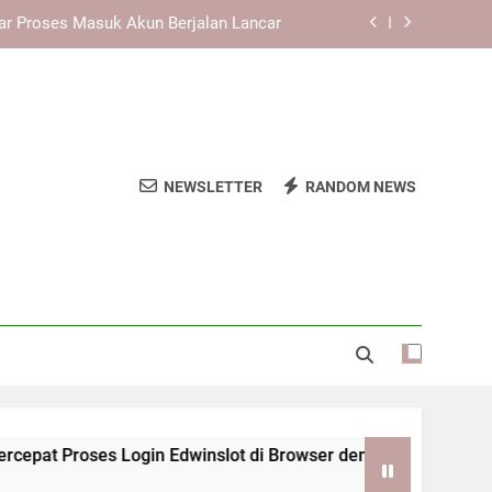
r Proses Masuk Akun Berjalan Lancar
t di Browser dengan Aman dan Efisien
ga Keamanan Data Saat Lebah4D Login
rnatif sebagai Pilihan Akses Cadangan
NEWSLETTER
RANDOM NEWS
r Proses Masuk Akun Berjalan Lancar
t di Browser dengan Aman dan Efisien
an Kembangkan Keterampilan Sastra Anda.
ga Keamanan Data Saat Lebah4D Login
s Login Edwinslot di Browser dengan Aman dan Efisien