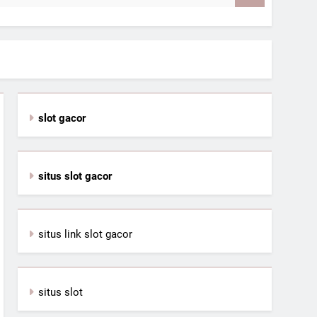
slot gacor
situs slot gacor
situs link slot gacor
situs slot