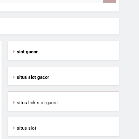
slot gacor
situs slot gacor
situs link slot gacor
situs slot