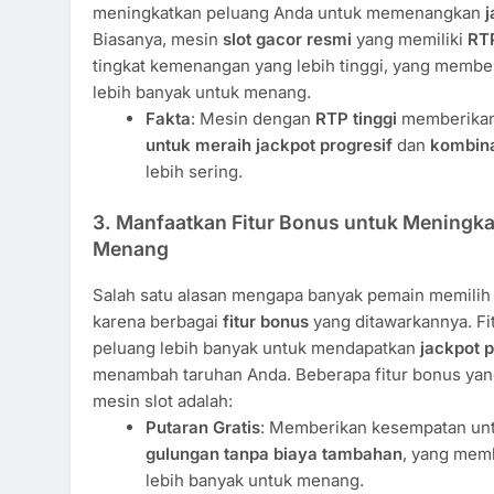
meningkatkan peluang Anda untuk memenangkan
j
Biasanya, mesin
slot gacor resmi
yang memiliki
RTP
tingkat kemenangan yang lebih tinggi, yang memb
lebih banyak untuk menang.
Fakta
: Mesin dengan
RTP tinggi
memberikan
untuk meraih jackpot progresif
dan
kombin
lebih sering.
3.
Manfaatkan Fitur Bonus untuk Meningka
Menang
Salah satu alasan mengapa banyak pemain memili
karena berbagai
fitur bonus
yang ditawarkannya. Fi
peluang lebih banyak untuk mendapatkan
jackpot p
menambah taruhan Anda. Beberapa fitur bonus ya
mesin slot adalah:
Putaran Gratis
: Memberikan kesempatan un
gulungan tanpa biaya tambahan
, yang mem
lebih banyak untuk menang.