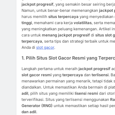
jackpot progresif
, yang semakin besar seiring berj
Namun, untuk benar-benar memenangkan
jackpot 
harus memilih
situs terpercaya
yang menyediakan
tinggi
, memahami cara kerja
volatilitas
, serta mem
yang meningkatkan peluang kemenangan. Artikel i
cara untuk
menang jackpot progresif
di
situs slot
terpercaya
, serta tips dan strategi terbaik untuk 
Anda di
slot gacor
.
1.
Pilih Situs Slot Gacor Resmi yang Terper
Langkah pertama untuk meraih
jackpot progresif
ad
slot gacor resmi
yang
terpercaya
dan
terlisensi
. B
menawarkan permainan yang menarik, tetapi tidak
diandalkan. Untuk memastikan Anda bermain di pla
adil
, pilih situs yang memiliki
lisensi resmi
dari otor
terverifikasi. Situs yang terlisensi menggunakan
Ra
Generator (RNG)
untuk memastikan setiap hasil p
dan adil
.