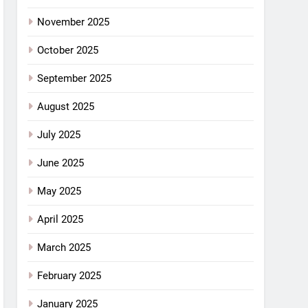
November 2025
October 2025
September 2025
August 2025
July 2025
June 2025
May 2025
April 2025
March 2025
February 2025
January 2025