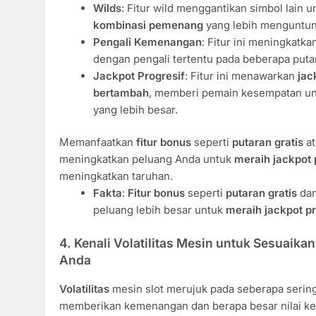
Wilds
: Fitur wild menggantikan simbol lain
kombinasi pemenang
yang lebih menguntun
Pengali Kemenangan
: Fitur ini meningkatka
dengan pengali tertentu pada beberapa puta
Jackpot Progresif
: Fitur ini menawarkan
jac
bertambah
, memberi pemain kesempatan un
yang lebih besar.
Memanfaatkan
fitur bonus
seperti
putaran gratis
a
meningkatkan peluang Anda untuk
meraih jackpot 
meningkatkan taruhan.
Fakta
:
Fitur bonus
seperti
putaran gratis
da
peluang lebih besar untuk
meraih jackpot pr
4.
Kenali Volatilitas Mesin untuk Sesuaika
Anda
Volatilitas
mesin slot merujuk pada seberapa serin
memberikan kemenangan dan berapa besar nilai 