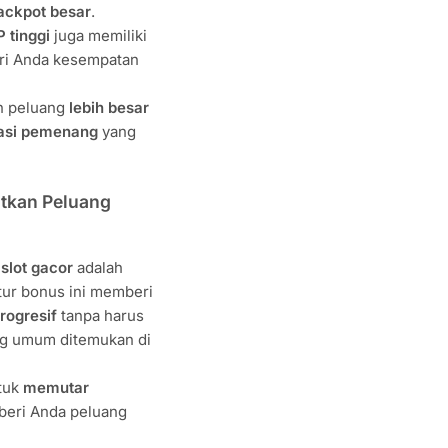
ackpot besar
.
 tinggi
juga memiliki
eri Anda kesempatan
 peluang
lebih besar
asi pemenang
yang
tkan Peluang
h
slot gacor
adalah
tur bonus ini memberi
rogresif
tanpa harus
ng umum ditemukan di
tuk
memutar
beri Anda peluang