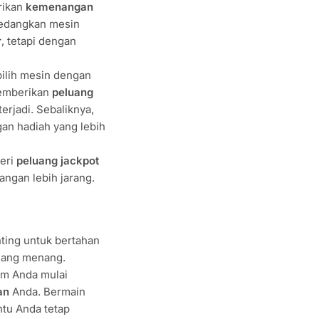
ikan
kemenangan
 sedangkan mesin
r
, tetapi dengan
 pilih mesin dengan
mberikan
peluang
erjadi. Sebaliknya,
an hadiah yang lebih
eri
peluang jackpot
ngan lebih jarang.
nting untuk bertahan
uang menang.
m Anda mulai
an
Anda. Bermain
tu Anda tetap