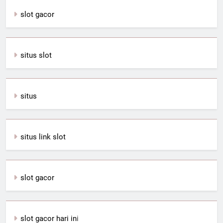
slot gacor
situs slot
situs
situs link slot
slot gacor
slot gacor hari in
i