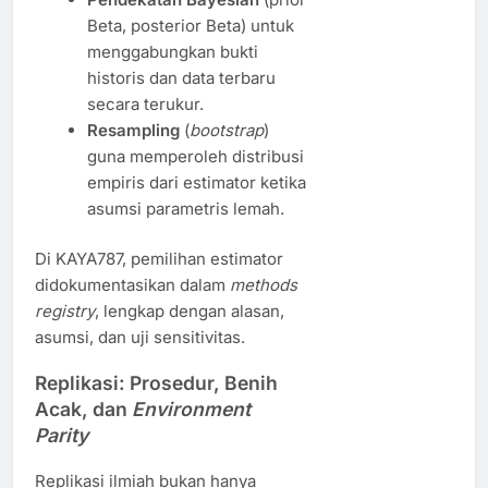
Beta, posterior Beta) untuk
menggabungkan bukti
historis dan data terbaru
secara terukur.
Resampling
(
bootstrap
)
guna memperoleh distribusi
empiris dari estimator ketika
asumsi parametris lemah.
Di KAYA787, pemilihan estimator
didokumentasikan dalam
methods
registry
, lengkap dengan alasan,
asumsi, dan uji sensitivitas.
Replikasi: Prosedur, Benih
Acak, dan
Environment
Parity
Replikasi ilmiah bukan hanya