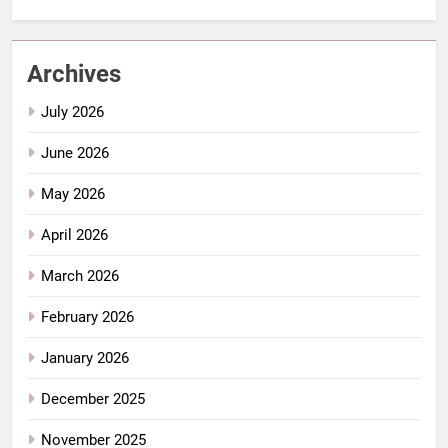
Archives
July 2026
June 2026
May 2026
April 2026
March 2026
February 2026
January 2026
December 2025
November 2025