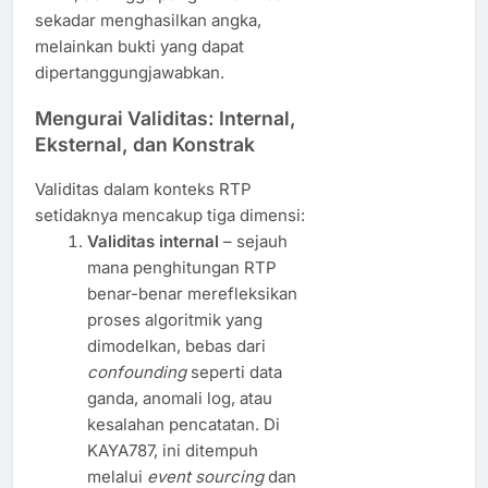
sekadar menghasilkan angka,
melainkan bukti yang dapat
dipertanggungjawabkan.
Mengurai Validitas: Internal,
Eksternal, dan Konstrak
Validitas dalam konteks RTP
setidaknya mencakup tiga dimensi:
Validitas internal
– sejauh
mana penghitungan RTP
benar-benar merefleksikan
proses algoritmik yang
dimodelkan, bebas dari
confounding
seperti data
ganda, anomali log, atau
kesalahan pencatatan. Di
KAYA787, ini ditempuh
melalui
event sourcing
dan