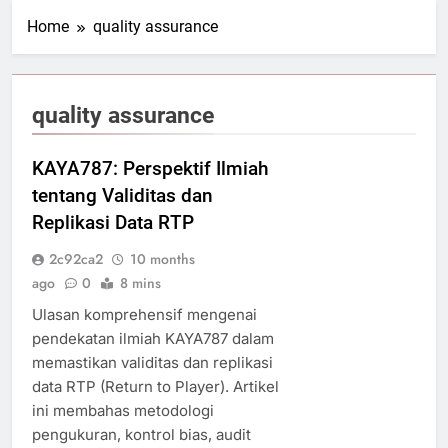
Home
quality assurance
quality assurance
KAYA787: Perspektif Ilmiah
tentang Validitas dan
Replikasi Data RTP
2c92ca2
10 months
ago
0
8 mins
Ulasan komprehensif mengenai
pendekatan ilmiah KAYA787 dalam
memastikan validitas dan replikasi
data RTP (Return to Player). Artikel
ini membahas metodologi
pengukuran, kontrol bias, audit