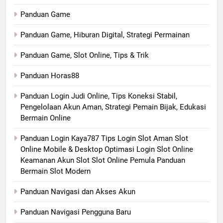
Panduan Game
Panduan Game, Hiburan Digital, Strategi Permainan
Panduan Game, Slot Online, Tips & Trik
Panduan Horas88
Panduan Login Judi Online, Tips Koneksi Stabil,
Pengelolaan Akun Aman, Strategi Pemain Bijak, Edukasi
Bermain Online
Panduan Login Kaya787 Tips Login Slot Aman Slot
Online Mobile & Desktop Optimasi Login Slot Online
Keamanan Akun Slot Slot Online Pemula Panduan
Bermain Slot Modern
Panduan Navigasi dan Akses Akun
Panduan Navigasi Pengguna Baru