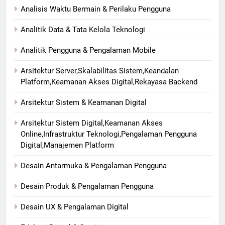
Analisis Waktu Bermain & Perilaku Pengguna
Analitik Data & Tata Kelola Teknologi
Analitik Pengguna & Pengalaman Mobile
Arsitektur Server,Skalabilitas Sistem,Keandalan
Platform,Keamanan Akses Digital,Rekayasa Backend
Arsitektur Sistem & Keamanan Digital
Arsitektur Sistem Digital,Keamanan Akses
Online,Infrastruktur Teknologi,Pengalaman Pengguna
Digital,Manajemen Platform
Desain Antarmuka & Pengalaman Pengguna
Desain Produk & Pengalaman Pengguna
Desain UX & Pengalaman Digital