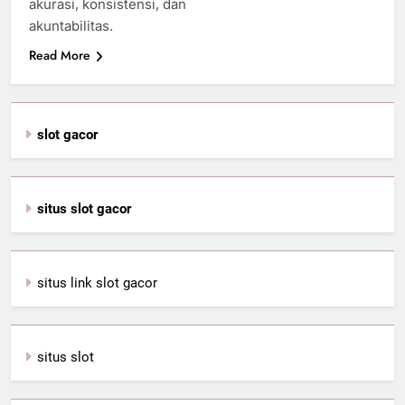
akurasi, konsistensi, dan
akuntabilitas.
Read More
slot gacor
situs slot gacor
situs link slot gacor
situs slot