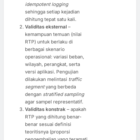
idempotent logging
sehingga setiap kejadian
dihitung tepat satu kali.
Validitas eksternal
–
kemampuan temuan (nilai
RTP) untuk berlaku di
berbagai skenario
operasional: variasi beban,
wilayah, perangkat, serta
versi aplikasi. Pengujian
dilakukan melintasi
traffic
segment
yang berbeda
dengan
stratified sampling
agar sampel representatif.
Validitas konstrak
– apakah
RTP yang dihitung benar-
benar sesuai definisi
teoritisnya (proporsi
pengembalian yang teramati