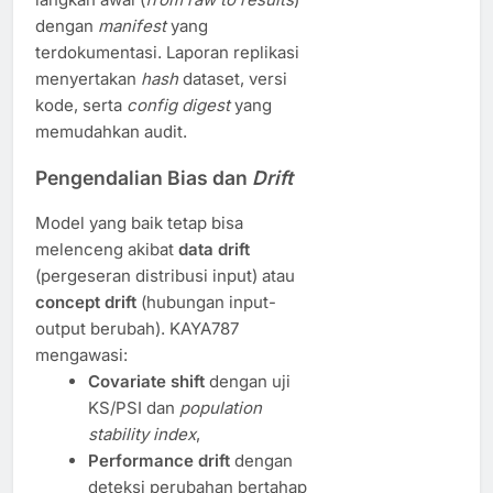
dengan
manifest
yang
terdokumentasi. Laporan replikasi
menyertakan
hash
dataset, versi
kode, serta
config digest
yang
memudahkan audit.
Pengendalian Bias dan
Drift
Model yang baik tetap bisa
melenceng akibat
data drift
(pergeseran distribusi input) atau
concept drift
(hubungan input-
output berubah). KAYA787
mengawasi:
Covariate shift
dengan uji
KS/PSI dan
population
stability index
,
Performance drift
dengan
deteksi perubahan bertahap