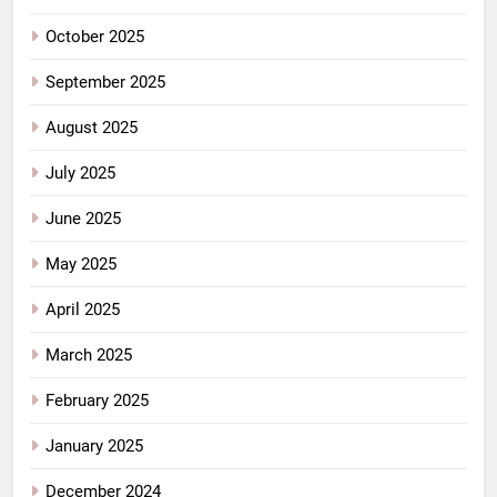
October 2025
September 2025
August 2025
July 2025
June 2025
May 2025
April 2025
March 2025
February 2025
January 2025
December 2024