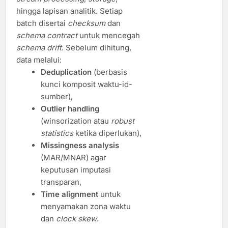
hingga lapisan analitik. Setiap
batch disertai
checksum
dan
schema contract
untuk mencegah
schema drift
. Sebelum dihitung,
data melalui:
Deduplication
(berbasis
kunci komposit waktu-id-
sumber),
Outlier handling
(winsorization atau
robust
statistics
ketika diperlukan),
Missingness analysis
(MAR/MNAR) agar
keputusan imputasi
transparan,
Time alignment
untuk
menyamakan zona waktu
dan
clock skew
.