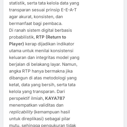
statistik, serta tata kelola data yang
transparan sesuai prinsip E-E-A-T
agar akurat, konsisten, dan
bermanfaat bagi pembaca.
Di ranah sistem digital berbasis
probabilistik,
RTP (Return to
Player)
kerap dijadikan indikator
utama untuk menilai konsistensi
keluaran dan integritas model yang
berjalan di belakang layar. Namun,
angka RTP hanya bermakna jika
dibangun di atas metodologi yang
ketat, data yang bersih, serta tata
kelola yang transparan. Dari
perspektif ilmiah,
KAYA787
menempatkan validitas dan
replicability
(kemampuan hasil
untuk direplikasi) sebagai pilar
mutu, sehingga pengukuran tidak