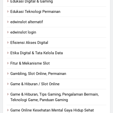
Edukasi Digital & Gaming
Edukasi Teknologi Permainan
edwinslot alternatif
edwinslot login
Efisiensi Akses Digital
Etika Digital & Tata Kelola Data
Fitur & Mekanisme Slot
Gambling, Slot Online, Permainan
Game & Hiburan / Slot Online
Game & Hiburan, Tips Gaming, Pengalaman Bermain,
Teknologi Game, Panduan Gaming
Game Online Kesehatan Mental Gaya Hidup Sehat