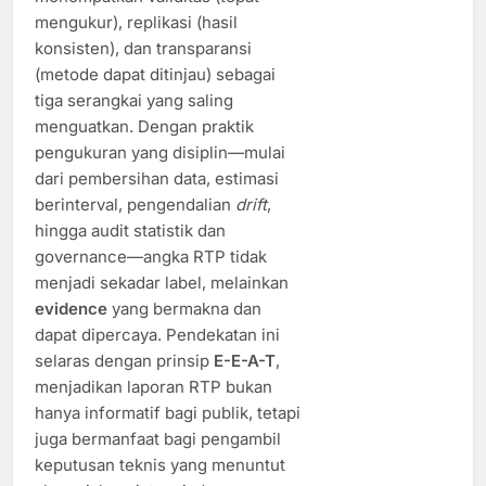
mengukur), replikasi (hasil
konsisten), dan transparansi
(metode dapat ditinjau) sebagai
tiga serangkai yang saling
menguatkan. Dengan praktik
pengukuran yang disiplin—mulai
dari pembersihan data, estimasi
berinterval, pengendalian
drift
,
hingga audit statistik dan
governance—angka RTP tidak
menjadi sekadar label, melainkan
evidence
yang bermakna dan
dapat dipercaya. Pendekatan ini
selaras dengan prinsip
E-E-A-T
,
menjadikan laporan RTP bukan
hanya informatif bagi publik, tetapi
juga bermanfaat bagi pengambil
keputusan teknis yang menuntut