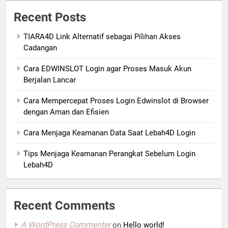
Recent Posts
TIARA4D Link Alternatif sebagai Pilihan Akses
Cadangan
Cara EDWINSLOT Login agar Proses Masuk Akun
Berjalan Lancar
Cara Mempercepat Proses Login Edwinslot di Browser
dengan Aman dan Efisien
Cara Menjaga Keamanan Data Saat Lebah4D Login
Tips Menjaga Keamanan Perangkat Sebelum Login
Lebah4D
Recent Comments
A WordPress Commenter
on
Hello world!