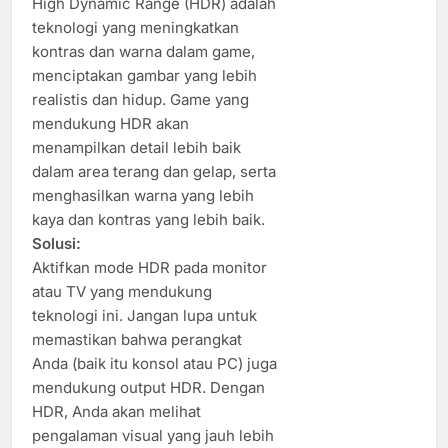
High Dynamic Range (HDR) adalah
teknologi yang meningkatkan
kontras dan warna dalam game,
menciptakan gambar yang lebih
realistis dan hidup. Game yang
mendukung HDR akan
menampilkan detail lebih baik
dalam area terang dan gelap, serta
menghasilkan warna yang lebih
kaya dan kontras yang lebih baik.
Solusi:
Aktifkan mode HDR pada monitor
atau TV yang mendukung
teknologi ini. Jangan lupa untuk
memastikan bahwa perangkat
Anda (baik itu konsol atau PC) juga
mendukung output HDR. Dengan
HDR, Anda akan melihat
pengalaman visual yang jauh lebih