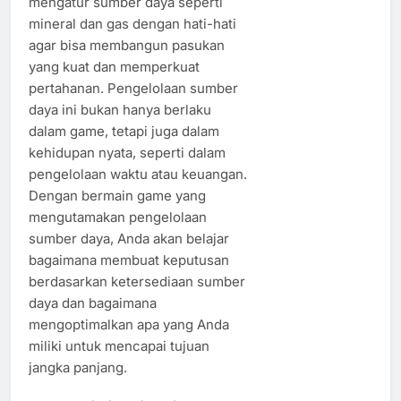
mengatur sumber daya seperti
mineral dan gas dengan hati-hati
agar bisa membangun pasukan
yang kuat dan memperkuat
pertahanan. Pengelolaan sumber
daya ini bukan hanya berlaku
dalam game, tetapi juga dalam
kehidupan nyata, seperti dalam
pengelolaan waktu atau keuangan.
Dengan bermain game yang
mengutamakan pengelolaan
sumber daya, Anda akan belajar
bagaimana membuat keputusan
berdasarkan ketersediaan sumber
daya dan bagaimana
mengoptimalkan apa yang Anda
miliki untuk mencapai tujuan
jangka panjang.