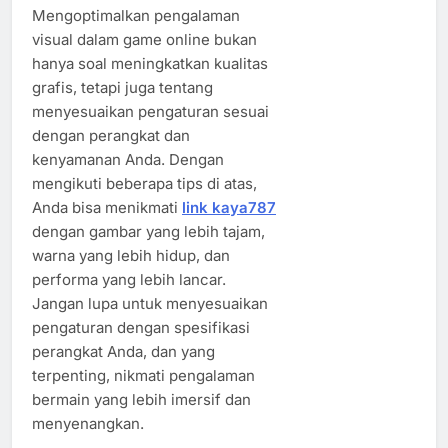
Mengoptimalkan pengalaman
visual dalam game online bukan
hanya soal meningkatkan kualitas
grafis, tetapi juga tentang
menyesuaikan pengaturan sesuai
dengan perangkat dan
kenyamanan Anda. Dengan
mengikuti beberapa tips di atas,
Anda bisa menikmati
link kaya787
dengan gambar yang lebih tajam,
warna yang lebih hidup, dan
performa yang lebih lancar.
Jangan lupa untuk menyesuaikan
pengaturan dengan spesifikasi
perangkat Anda, dan yang
terpenting, nikmati pengalaman
bermain yang lebih imersif dan
menyenangkan.