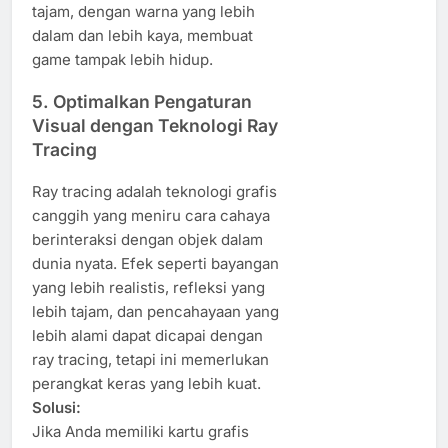
tajam, dengan warna yang lebih
dalam dan lebih kaya, membuat
game tampak lebih hidup.
5.
Optimalkan Pengaturan
Visual dengan Teknologi Ray
Tracing
Ray tracing adalah teknologi grafis
canggih yang meniru cara cahaya
berinteraksi dengan objek dalam
dunia nyata. Efek seperti bayangan
yang lebih realistis, refleksi yang
lebih tajam, dan pencahayaan yang
lebih alami dapat dicapai dengan
ray tracing, tetapi ini memerlukan
perangkat keras yang lebih kuat.
Solusi:
Jika Anda memiliki kartu grafis