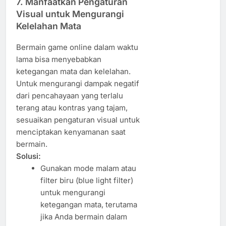
7.
Manfaatkan Pengaturan
Visual untuk Mengurangi
Kelelahan Mata
Bermain game online dalam waktu
lama bisa menyebabkan
ketegangan mata dan kelelahan.
Untuk mengurangi dampak negatif
dari pencahayaan yang terlalu
terang atau kontras yang tajam,
sesuaikan pengaturan visual untuk
menciptakan kenyamanan saat
bermain.
Solusi:
Gunakan mode malam atau
filter biru (blue light filter)
untuk mengurangi
ketegangan mata, terutama
jika Anda bermain dalam