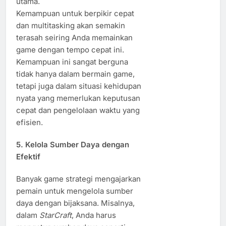
utama.
Kemampuan untuk berpikir cepat
dan multitasking akan semakin
terasah seiring Anda memainkan
game dengan tempo cepat ini.
Kemampuan ini sangat berguna
tidak hanya dalam bermain game,
tetapi juga dalam situasi kehidupan
nyata yang memerlukan keputusan
cepat dan pengelolaan waktu yang
efisien.
5.
Kelola Sumber Daya dengan
Efektif
Banyak game strategi mengajarkan
pemain untuk mengelola sumber
daya dengan bijaksana. Misalnya,
dalam
StarCraft
, Anda harus