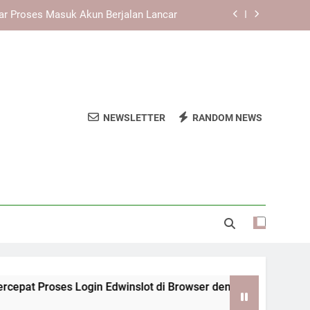
r Proses Masuk Akun Berjalan Lancar
t di Browser dengan Aman dan Efisien
ga Keamanan Data Saat Lebah4D Login
rnatif sebagai Pilihan Akses Cadangan
NEWSLETTER
RANDOM NEWS
r Proses Masuk Akun Berjalan Lancar
t di Browser dengan Aman dan Efisien
an Kembangkan Keterampilan Sastra Anda.
ga Keamanan Data Saat Lebah4D Login
s Login Edwinslot di Browser dengan Aman dan Efisien