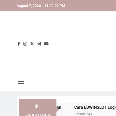
Skip
August 7, 2026
11:20:23 PM
to
content
Clu
Bergabung
lihan Akses Cadangan
Cara EDWINSLOT Login agar Prose
1 Month Ago
HEADLINES