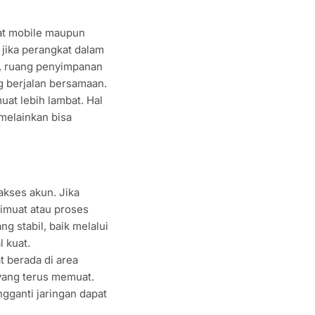
at mobile maupun
jika perangkat dalam
i, ruang penyimpanan
ng berjalan bersamaan.
at lebih lambat. Hal
 melainkan bisa
akses akun. Jika
dimuat atau proses
g stabil, baik melalui
l kuat.
 berada di area
yang terus memuat.
ngganti jaringan dapat