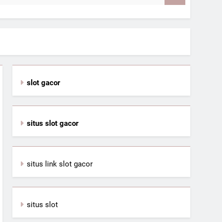
slot gacor
situs slot gacor
situs link slot gacor
situs slot