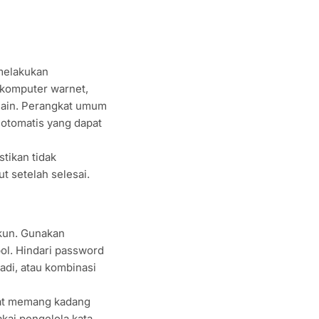
melakukan
 komputer warnet,
 lain. Perangkat umum
 otomatis yang dapat
tikan tidak
 setelah selesai.
kun. Gunakan
bol. Hindari password
adi, atau kombinasi
uat memang kadang
akai pengelola kata