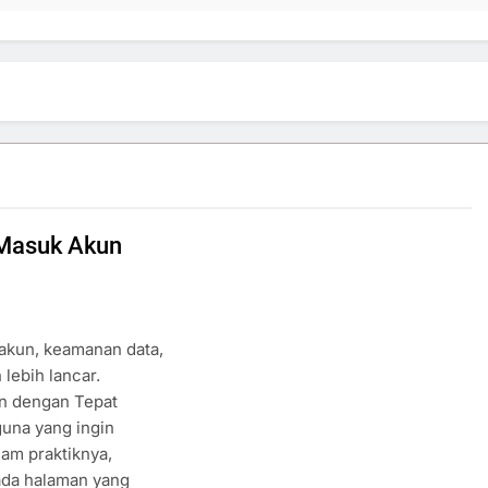
 Masuk Akun
kun, keamanan data,
lebih lancar.
n dengan Tepat
una yang ingin
am praktiknya,
pada halaman yang