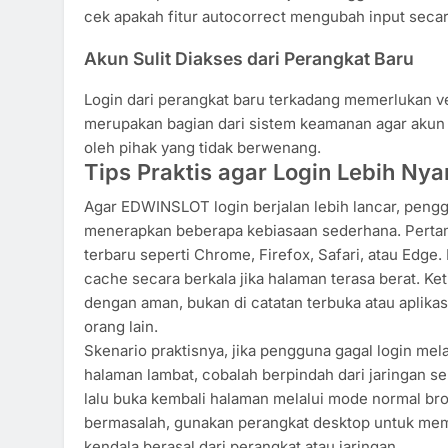
cek apakah fitur autocorrect mengubah input secar
Akun Sulit Diakses dari Perangkat Baru
Login dari perangkat baru terkadang memerlukan ver
merupakan bagian dari sistem keamanan agar akun
oleh pihak yang tidak berwenang.
Tips Praktis agar Login Lebih Ny
Agar EDWINSLOT login berjalan lebih lancar, peng
menerapkan beberapa kebiasaan sederhana. Perta
terbaru seperti Chrome, Firefox, Safari, atau Edge.
cache secara berkala jika halaman terasa berat. Ke
dengan aman, bukan di catatan terbuka atau aplika
orang lain.
Skenario praktisnya, jika pengguna gagal login mel
halaman lambat, cobalah berpindah dari jaringan sel
lalu buka kembali halaman melalui mode normal bro
bermasalah, gunakan perangkat desktop untuk me
kendala berasal dari perangkat atau jaringan.