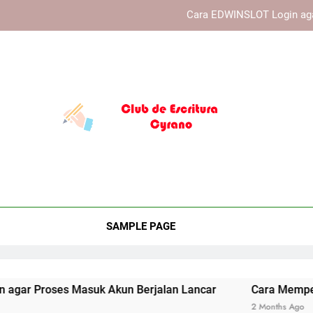
Cara EDWINSLOT Login aga
Cara Mempercepat Proses Login Edwinslo
Cara Menja
TIARA4D Link Alte
Cara EDWINSLOT Login aga
Cara Mempercepat Proses Login Edwinslo
b De Escritura Cyrano
lah Dengan Komunitas Penulis Di Club De Escritura Cyrano D
Cara Menja
SAMPLE PAGE
s Masuk Akun Berjalan Lancar
Cara Mempercepat Prose
2 Months Ago