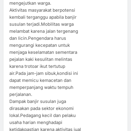
mengejutkan warga.
Aktivitas masyarakat berpotensi
kembali terganggu apabila banjir
susulan terjadi.Mobilitas warga
melambat karena jalan tergenang
dan licin.Pengendara harus
mengurangi kecepatan untuk
menjaga keselamatan sementara
pejalan kaki kesulitan melintas
karena trotoar ikut tertutup
air.Pada jam-jam sibuk,kondisi ini
dapat memicu kemacetan dan
memperpanjang waktu tempuh
perjalanan.
Dampak banjir susulan juga
dirasakan pada sektor ekonomi
lokal.Pedagang kecil dan pelaku
usaha harian menghadapi
ketidakpastian karena aktivitas jual