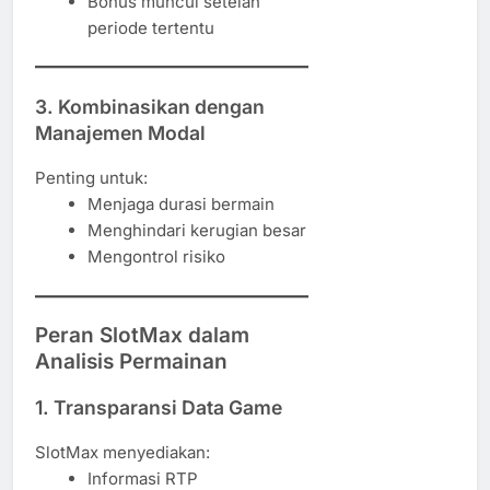
Bonus muncul setelah
periode tertentu
3. Kombinasikan dengan
Manajemen Modal
Penting untuk:
Menjaga durasi bermain
Menghindari kerugian besar
Mengontrol risiko
Peran SlotMax dalam
Analisis Permainan
1. Transparansi Data Game
SlotMax menyediakan:
Informasi RTP