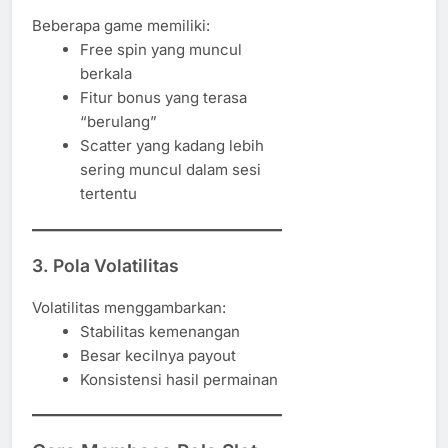
Beberapa game memiliki:
Free spin yang muncul
berkala
Fitur bonus yang terasa
“berulang”
Scatter yang kadang lebih
sering muncul dalam sesi
tertentu
3. Pola Volatilitas
Volatilitas menggambarkan:
Stabilitas kemenangan
Besar kecilnya payout
Konsistensi hasil permainan