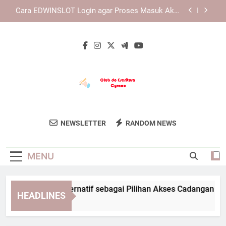
Skip
Cara Mempercepat Proses Login Edwinslot di
to
Browser dengan Aman dan Efisien
content
Cara Menjaga Keamanan Data Saat Lebah4D
Login
TIARA4D Link Alternatif sebagai Pilihan Akses
Cadangan
Cara EDWINSLOT Login agar Proses Masuk Akun
Berjalan Lancar
Cara Mempercepat Proses Login Edwinslot di
Browser dengan Aman dan Efisien
Club De Escritura
Bergabunglah Dengan Komunitas Penulis Di
Cara Menjaga Keamanan Data Saat Lebah4D
NEWSLETTER
RANDOM NEWS
Cyrano
Login
Club De Escritura Cyrano Dan Kembangkan
Keterampilan Sastra Anda.
MENU
ARA4D Link Alternatif sebagai Pilihan Akses Cadangan
HEADLINES
Weeks Ago