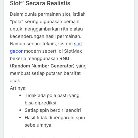
Slot” Secara Realistis
Dalam dunia permainan slot, istilah
“pola” sering digunakan pemain
untuk menggambarkan ritme atau
kecenderungan hasil permainan.
Namun secara teknis, sistem
slot
gacor
modern seperti di SlotMax
bekerja menggunakan
RNG
(Random Number Generator)
yang
membuat setiap putaran bersifat
acak.
Artinya:
Tidak ada pola pasti yang
bisa diprediksi
Setiap spin berdiri sendiri
Hasil tidak dipengaruhi spin
sebelumnya