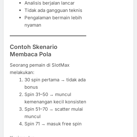
Analisis berjalan lancar
Tidak ada gangguan teknis
Pengalaman bermain lebih
nyaman
Contoh Skenario
Membaca Pola
Seorang pemain di SlotMax
melakukan:
30 spin pertama → tidak ada
bonus
Spin 31–50 → muncul
kemenangan kecil konsisten
Spin 51–70 → scatter mulai
muncul
Spin 71 → masuk free spin