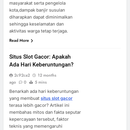
masyarakat serta pengelola
kota,dampak banjir susulan
diharapkan dapat diminimalkan
sehingga keselamatan dan
aktivitas warga tetap terjaga.
Read More
Situs Slot Gacor: Apakah
Ada Hari Keberuntungan?
2c92ca2
12 months
ago
0
5 mins
Benarkah ada hari keberuntungan
yang membuat
situs slot gacor
terasa lebih gacor? Artikel ini
membahas mitos dan fakta seputar
kepercayaan tersebut, faktor
teknis yang memengaruhi