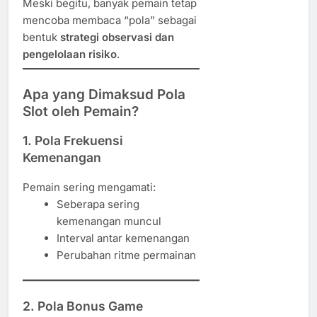
Meski begitu, banyak pemain tetap
mencoba membaca “pola” sebagai
bentuk
strategi observasi dan
pengelolaan risiko
.
Apa yang Dimaksud Pola
Slot oleh Pemain?
1. Pola Frekuensi
Kemenangan
Pemain sering mengamati:
Seberapa sering
kemenangan muncul
Interval antar kemenangan
Perubahan ritme permainan
2. Pola Bonus Game