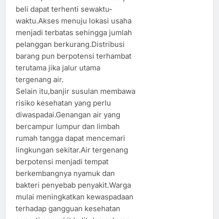
beli dapat terhenti sewaktu-
waktu.Akses menuju lokasi usaha
menjadi terbatas sehingga jumlah
pelanggan berkurang.Distribusi
barang pun berpotensi terhambat
terutama jika jalur utama
tergenang air.
Selain itu,banjir susulan membawa
risiko kesehatan yang perlu
diwaspadai.Genangan air yang
bercampur lumpur dan limbah
rumah tangga dapat mencemari
lingkungan sekitar.Air tergenang
berpotensi menjadi tempat
berkembangnya nyamuk dan
bakteri penyebab penyakit.Warga
mulai meningkatkan kewaspadaan
terhadap gangguan kesehatan