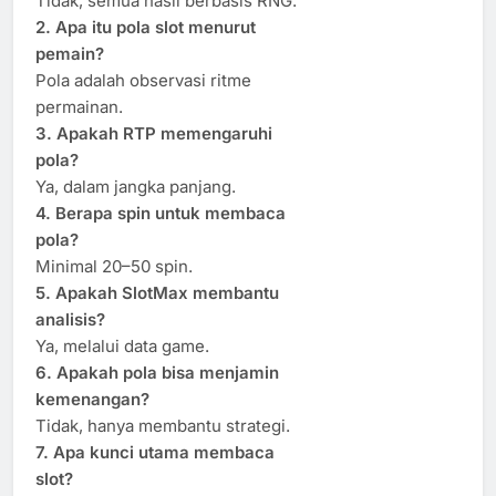
Tidak, semua hasil berbasis RNG.
2. Apa itu pola slot menurut
pemain?
Pola adalah observasi ritme
permainan.
3. Apakah RTP memengaruhi
pola?
Ya, dalam jangka panjang.
4. Berapa spin untuk membaca
pola?
Minimal 20–50 spin.
5. Apakah SlotMax membantu
analisis?
Ya, melalui data game.
6. Apakah pola bisa menjamin
kemenangan?
Tidak, hanya membantu strategi.
7. Apa kunci utama membaca
slot?