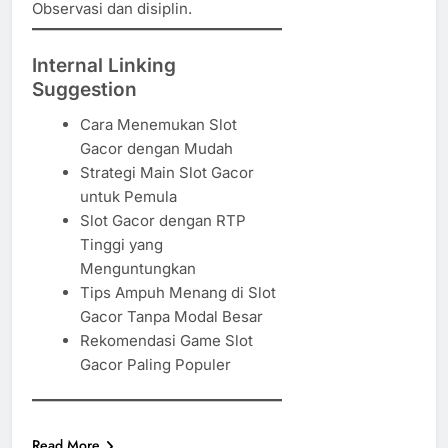
Observasi dan disiplin.
Internal Linking
Suggestion
Cara Menemukan Slot
Gacor dengan Mudah
Strategi Main Slot Gacor
untuk Pemula
Slot Gacor dengan RTP
Tinggi yang
Menguntungkan
Tips Ampuh Menang di Slot
Gacor Tanpa Modal Besar
Rekomendasi Game Slot
Gacor Paling Populer
Read More