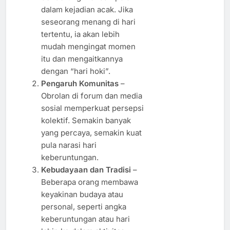
dalam kejadian acak. Jika
seseorang menang di hari
tertentu, ia akan lebih
mudah mengingat momen
itu dan mengaitkannya
dengan “hari hoki”.
Pengaruh Komunitas
–
Obrolan di forum dan media
sosial memperkuat persepsi
kolektif. Semakin banyak
yang percaya, semakin kuat
pula narasi hari
keberuntungan.
Kebudayaan dan Tradisi
–
Beberapa orang membawa
keyakinan budaya atau
personal, seperti angka
keberuntungan atau hari