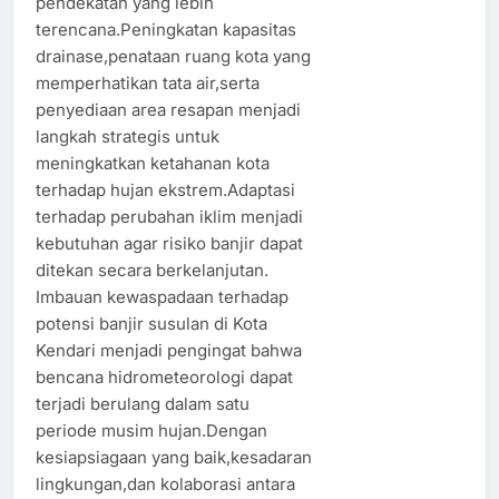
pendekatan yang lebih
terencana.Peningkatan kapasitas
drainase,penataan ruang kota yang
memperhatikan tata air,serta
penyediaan area resapan menjadi
langkah strategis untuk
meningkatkan ketahanan kota
terhadap hujan ekstrem.Adaptasi
terhadap perubahan iklim menjadi
kebutuhan agar risiko banjir dapat
ditekan secara berkelanjutan.
Imbauan kewaspadaan terhadap
potensi banjir susulan di Kota
Kendari menjadi pengingat bahwa
bencana hidrometeorologi dapat
terjadi berulang dalam satu
periode musim hujan.Dengan
kesiapsiagaan yang baik,kesadaran
lingkungan,dan kolaborasi antara