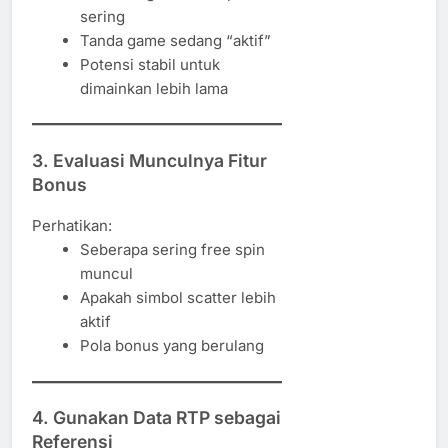
sering
Tanda game sedang “aktif”
Potensi stabil untuk
dimainkan lebih lama
3. Evaluasi Munculnya Fitur
Bonus
Perhatikan:
Seberapa sering free spin
muncul
Apakah simbol scatter lebih
aktif
Pola bonus yang berulang
4. Gunakan Data RTP sebagai
Referensi