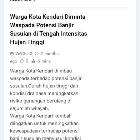
Warga Kota Kendari Diminta
Waspada Potensi Banjir
Susulan di Tengah Intensitas
Hujan Tinggi
2c92ca2
7 months
ago
0
6 mins
Warga Kota Kendari diimbau
waspada terhadap potensi banjir
susulan.Curah hujan tinggi dan
kondisi drainase meningkatkan
risiko genangan berulang di
sejumlah wilayah.
Warga Kota Kendari kembali
diingatkan untuk meningkatkan
kewaspadaan terhadap potensi
banjir susulan menyusul kondisi