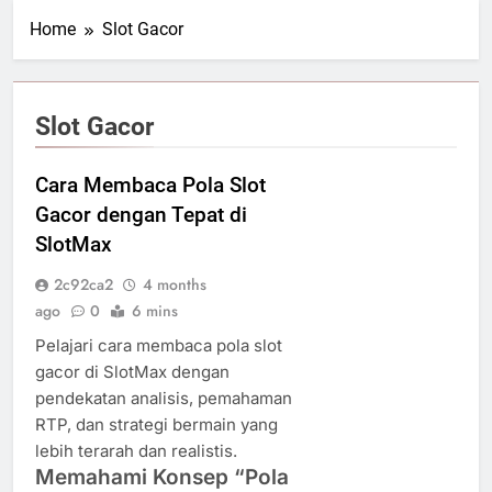
Home
Slot Gacor
Slot Gacor
Cara Membaca Pola Slot
Gacor dengan Tepat di
SlotMax
2c92ca2
4 months
ago
0
6 mins
Pelajari cara membaca pola slot
gacor di SlotMax dengan
pendekatan analisis, pemahaman
RTP, dan strategi bermain yang
lebih terarah dan realistis.
Memahami Konsep “Pola