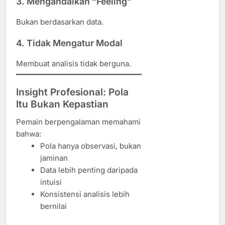
3. Mengandalkan “Feeling”
Bukan berdasarkan data.
4. Tidak Mengatur Modal
Membuat analisis tidak berguna.
Insight Profesional: Pola
Itu Bukan Kepastian
Pemain berpengalaman memahami
bahwa:
Pola hanya observasi, bukan
jaminan
Data lebih penting daripada
intuisi
Konsistensi analisis lebih
bernilai