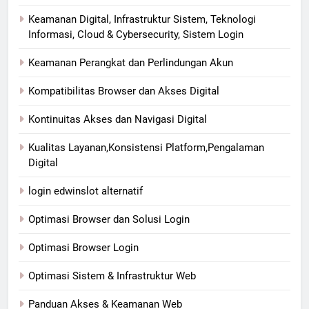
Keamanan Digital, Infrastruktur Sistem, Teknologi
Informasi, Cloud & Cybersecurity, Sistem Login
Keamanan Perangkat dan Perlindungan Akun
Kompatibilitas Browser dan Akses Digital
Kontinuitas Akses dan Navigasi Digital
Kualitas Layanan,Konsistensi Platform,Pengalaman
Digital
login edwinslot alternatif
Optimasi Browser dan Solusi Login
Optimasi Browser Login
Optimasi Sistem & Infrastruktur Web
Panduan Akses & Keamanan Web