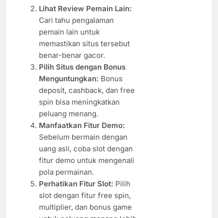
Lihat Review Pemain Lain:
Cari tahu pengalaman
pemain lain untuk
memastikan situs tersebut
benar-benar gacor.
Pilih Situs dengan Bonus
Menguntungkan:
Bonus
deposit, cashback, dan free
spin bisa meningkatkan
peluang menang.
Manfaatkan Fitur Demo:
Sebelum bermain dengan
uang asli, coba slot dengan
fitur demo untuk mengenali
pola permainan.
Perhatikan Fitur Slot:
Pilih
slot dengan fitur free spin,
multiplier, dan bonus game