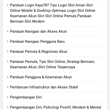
Panduan Login Kaya787 Tips Login Slot Aman Slot
Online Mobile & Desktop Optimasi Login Slot Online
Keamanan Akun Slot Slot Online Pemula Panduan
Bermain Slot Modern
Panduan Navigasi dan Akses Akun
Panduan Navigasi Pengguna Baru
Panduan Pemula & Registrasi Akun
Panduan Pemula, Tips Slot Online, Strategi Bermain,
Keamanan Akun, Slot Online Terpercaya
Panduan Pengguna & Keamanan Akun
Pembaruan Infrastruktur dan Akses Stabil
Pengembangan Diri
Pengembangan Diri, Psikologi Positif, Mindset & Mental