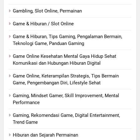
Gambling, Slot Online, Permainan
Game & Hiburan / Slot Online
Game & Hiburan, Tips Gaming, Pengalaman Bermain,
Teknologi Game, Panduan Gaming
Game Online Kesehatan Mental Gaya Hidup Sehat
Komunikasi dan Hubungan Hiburan Digital
Game Online, Keterampilan Strategis, Tips Bermain
Game, Pengembangan Diri, Lifestyle Sehat
Gaming, Mindset Gamer, Skill Improvement, Mental
Performance
Gaming, Rekomendasi Game, Digital Entertainment,
Trend Game
Hiburan dan Sejarah Permainan