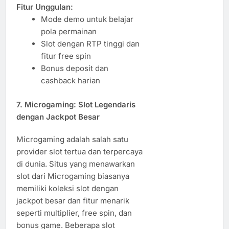
Fitur Unggulan:
Mode demo untuk belajar
pola permainan
Slot dengan RTP tinggi dan
fitur free spin
Bonus deposit dan
cashback harian
7. Microgaming: Slot Legendaris
dengan Jackpot Besar
Microgaming adalah salah satu
provider slot tertua dan terpercaya
di dunia. Situs yang menawarkan
slot dari Microgaming biasanya
memiliki koleksi slot dengan
jackpot besar dan fitur menarik
seperti multiplier, free spin, dan
bonus game. Beberapa slot