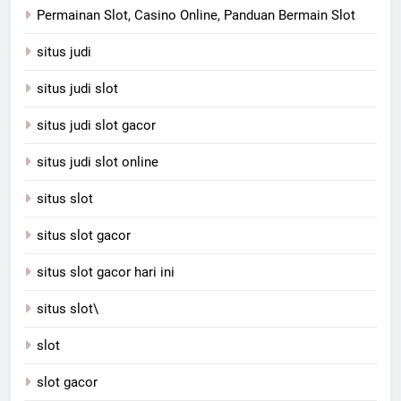
Permainan Slot, Casino Online, Panduan Bermain Slot
situs judi
situs judi slot
situs judi slot gacor
situs judi slot online
situs slot
situs slot gacor
situs slot gacor hari ini
situs slot\
slot
slot gacor