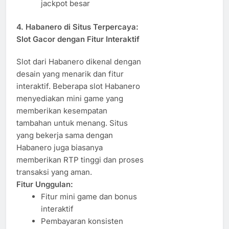
jackpot besar
4. Habanero di Situs Terpercaya:
Slot Gacor dengan Fitur Interaktif
Slot dari Habanero dikenal dengan
desain yang menarik dan fitur
interaktif. Beberapa slot Habanero
menyediakan mini game yang
memberikan kesempatan
tambahan untuk menang. Situs
yang bekerja sama dengan
Habanero juga biasanya
memberikan RTP tinggi dan proses
transaksi yang aman.
Fitur Unggulan:
Fitur mini game dan bonus
interaktif
Pembayaran konsisten