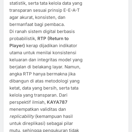
statistik, serta tata kelola data yang
transparan sesuai prinsip E-E-A-T
agar akurat, konsisten, dan
bermanfaat bagi pembaca.
Di ranah sistem digital berbasis
probabilistik,
RTP (Return to
Player)
kerap dijadikan indikator
utama untuk menilai konsistensi
keluaran dan integritas model yang
berjalan di belakang layar. Namun,
angka RTP hanya bermakna jika
dibangun di atas metodologi yang
ketat, data yang bersih, serta tata
kelola yang transparan. Dari
perspektif ilmiah,
KAYA787
menempatkan validitas dan
replicability
(kemampuan hasil
untuk direplikasi) sebagai pilar
mutu, sehingga pengukuran tidak