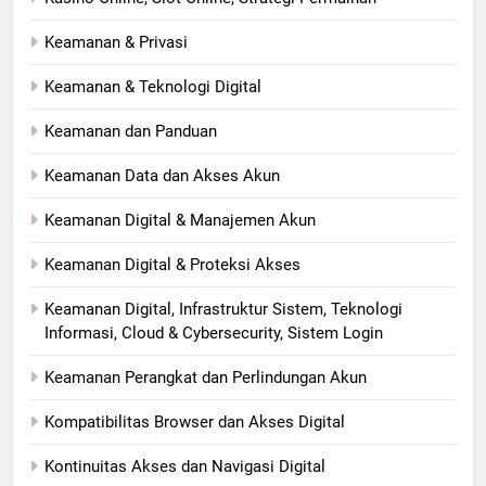
Keamanan & Privasi
Keamanan & Teknologi Digital
Keamanan dan Panduan
Keamanan Data dan Akses Akun
Keamanan Digital & Manajemen Akun
Keamanan Digital & Proteksi Akses
Keamanan Digital, Infrastruktur Sistem, Teknologi
Informasi, Cloud & Cybersecurity, Sistem Login
Keamanan Perangkat dan Perlindungan Akun
Kompatibilitas Browser dan Akses Digital
Kontinuitas Akses dan Navigasi Digital