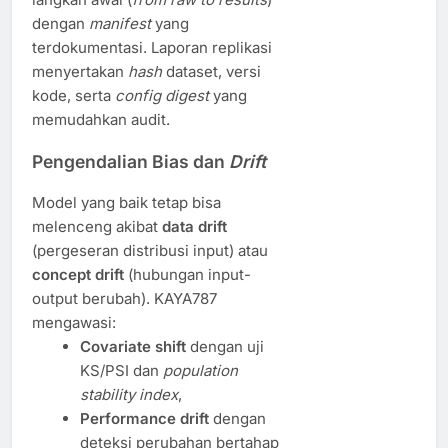
dengan
manifest
yang
terdokumentasi. Laporan replikasi
menyertakan
hash
dataset, versi
kode, serta
config digest
yang
memudahkan audit.
Pengendalian Bias dan
Drift
Model yang baik tetap bisa
melenceng akibat
data drift
(pergeseran distribusi input) atau
concept drift
(hubungan input-
output berubah). KAYA787
mengawasi:
Covariate shift
dengan uji
KS/PSI dan
population
stability index
,
Performance drift
dengan
deteksi perubahan bertahap