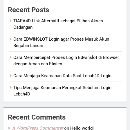
Recent Posts
TIARA4D Link Alternatif sebagai Pilihan Akses
Cadangan
Cara EDWINSLOT Login agar Proses Masuk Akun
Berjalan Lancar
Cara Mempercepat Proses Login Edwinslot di Browser
dengan Aman dan Efisien
Cara Menjaga Keamanan Data Saat Lebah4D Login
Tips Menjaga Keamanan Perangkat Sebelum Login
Lebah4D
Recent Comments
A WordPress Commenter
on
Hello world!