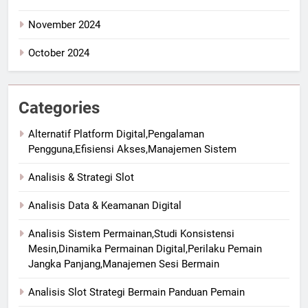
November 2024
October 2024
Categories
Alternatif Platform Digital,Pengalaman
Pengguna,Efisiensi Akses,Manajemen Sistem
Analisis & Strategi Slot
Analisis Data & Keamanan Digital
Analisis Sistem Permainan,Studi Konsistensi
Mesin,Dinamika Permainan Digital,Perilaku Pemain
Jangka Panjang,Manajemen Sesi Bermain
Analisis Slot Strategi Bermain Panduan Pemain