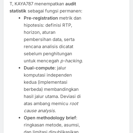
T, KAYA787 menempatkan
audit
statistik
sebagai fungsi permanen:
Pre-registration
metrik dan
hipotesis: definisi RTP,
horizon, aturan
pembersihan data, serta
rencana analisis dicatat
sebelum penghitungan
untuk mencegah
p-hacking
.
Dual-compute
: jalur
komputasi independen
kedua (implementasi
berbeda) membandingkan
hasil jalur utama. Deviasi di
atas ambang memicu
root
cause analysis
.
Open methodology brief
:
ringkasan metode, asumsi,
dan limitasi dipublikasikan