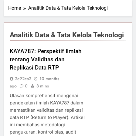
Home
Analitik Data & Tata Kelola Teknologi
Analitik Data & Tata Kelola Teknologi
KAYA787: Perspektif Ilmiah
tentang Validitas dan
Replikasi Data RTP
2c92ca2
10 months
ago
0
8 mins
Ulasan komprehensif mengenai
pendekatan ilmiah KAYA787 dalam
memastikan validitas dan replikasi
data RTP (Return to Player). Artikel
ini membahas metodologi
pengukuran, kontrol bias, audit