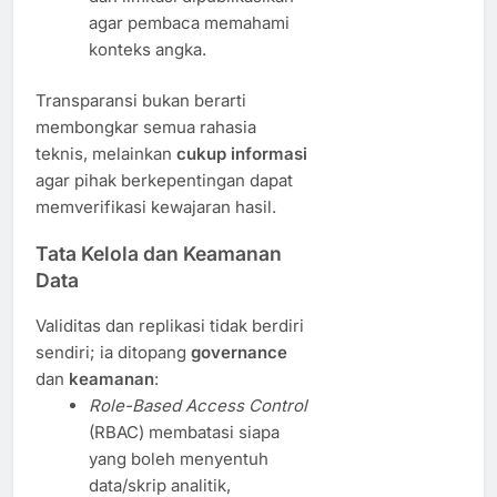
agar pembaca memahami
konteks angka.
Transparansi bukan berarti
membongkar semua rahasia
teknis, melainkan
cukup informasi
agar pihak berkepentingan dapat
memverifikasi kewajaran hasil.
Tata Kelola dan Keamanan
Data
Validitas dan replikasi tidak berdiri
sendiri; ia ditopang
governance
dan
keamanan
:
Role-Based Access Control
(RBAC) membatasi siapa
yang boleh menyentuh
data/skrip analitik,