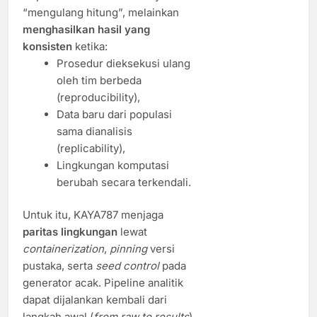
“mengulang hitung”, melainkan
menghasilkan hasil yang
konsisten
ketika:
Prosedur dieksekusi ulang
oleh tim berbeda
(reproducibility),
Data baru dari populasi
sama dianalisis
(replicability),
Lingkungan komputasi
berubah secara terkendali.
Untuk itu, KAYA787 menjaga
paritas lingkungan
lewat
containerization
,
pinning
versi
pustaka, serta
seed control
pada
generator acak. Pipeline analitik
dapat dijalankan kembali dari
langkah awal (
from raw to results
)