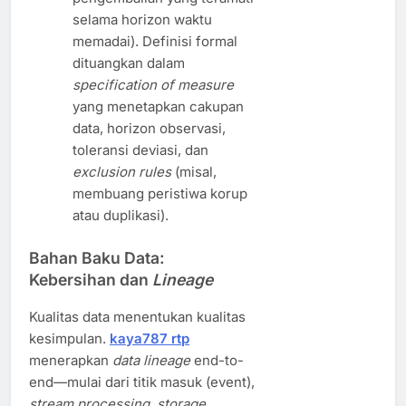
selama horizon waktu
memadai). Definisi formal
dituangkan dalam
specification of measure
yang menetapkan cakupan
data, horizon observasi,
toleransi deviasi, dan
exclusion rules
(misal,
membuang peristiwa korup
atau duplikasi).
Bahan Baku Data:
Kebersihan dan
Lineage
Kualitas data menentukan kualitas
kesimpulan.
kaya787 rtp
menerapkan
data lineage
end-to-
end—mulai dari titik masuk (event),
stream processing
,
storage
,