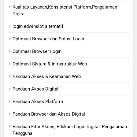
Kualitas Layanan,Konsistensi Platform,Pengalaman
Digital
login edwinslot alternatif
Optimasi Browser dan Solusi Login
Optimasi Browser Login
Optimasi Sistem & Infrastruktur Web
Panduan Akses & Keamanan Web
Panduan Akses Digital
Panduan Akses Platform
Panduan Browser dan Akses Digital
Panduan Fitur Akses, Edukasi Login Digital, Pengalaman
Pengguna