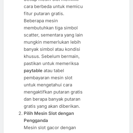
cara berbeda untuk memicu
fitur putaran gratis.
Beberapa mesin
membutuhkan tiga simbol
scatter, sementara yang lain
mungkin memerlukan lebih
banyak simbol atau kondisi
khusus. Sebelum bermain,
pastikan untuk memeriksa
paytable
atau tabel
pembayaran mesin slot
untuk mengetahui cara
mengaktifkan putaran gratis
dan berapa banyak putaran
gratis yang akan diberikan.
Pilih Mesin Slot dengan
Pengganda
Mesin slot gacor dengan