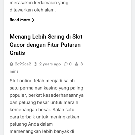
merasakan kedamaian yang
ditawarkan oleh alam.
Read More
Menang Lebih Sering di Slot
Gacor dengan Fitur Putaran
Gratis
2c92ca2
2 years ago
0
8
mins
Slot online telah menjadi salah
satu permainan kasino yang paling
populer, berkat kesederhanaannya
dan peluang besar untuk meraih
kemenangan besar. Salah satu
cara terbaik untuk meningkatkan
peluang Anda dalam
memenangkan lebih banyak di