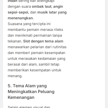
indah
sering kali dilengkapi
dengan suara
ombak laut
,
angin
sepoi-sepoi
, dan
musik latar yang
menenangkan
.
Suasana yang tercipta ini
membantu pemain merasa rileks
dan menikmati permainan tanpa
tekanan.
Slot dengan tema alam
menawarkan pelarian dari rutinitas
dan memberi pemain kesempatan
untuk merasakan kedamaian yang
berasal dari alam, sambil tetap
memberikan kesempatan untuk
menang.
5.
Tema Alam yang
Meningkatkan Peluang
Kemenangan
Selain elemen visual dan