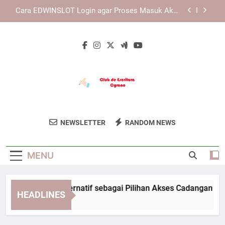
Skip
Cara Mempercepat Proses Login Edwinslot di
to
Browser dengan Aman dan Efisien
content
Cara Menjaga Keamanan Data Saat Lebah4D
Login
TIARA4D Link Alternatif sebagai Pilihan Akses
Cadangan
Cara EDWINSLOT Login agar Proses Masuk Akun
Berjalan Lancar
Cara Mempercepat Proses Login Edwinslot di
Browser dengan Aman dan Efisien
Club De Escritura
Bergabunglah Dengan Komunitas Penulis Di
Cara Menjaga Keamanan Data Saat Lebah4D
NEWSLETTER
RANDOM NEWS
Cyrano
Login
Club De Escritura Cyrano Dan Kembangkan
Keterampilan Sastra Anda.
MENU
ARA4D Link Alternatif sebagai Pilihan Akses Cadangan
HEADLINES
Weeks Ago