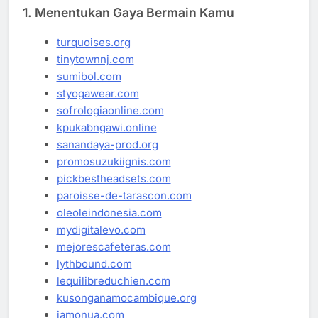
1.
Menentukan Gaya Bermain Kamu
turquoises.org
tinytownnj.com
sumibol.com
styogawear.com
sofrologiaonline.com
kpukabngawi.online
sanandaya-prod.org
promosuzukiignis.com
pickbestheadsets.com
paroisse-de-tarascon.com
oleoleindonesia.com
mydigitalevo.com
mejorescafeteras.com
lythbound.com
lequilibreduchien.com
kusonganamocambique.org
jamonua.com