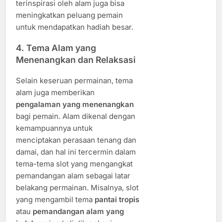
terinspirasi oleh alam juga bisa
meningkatkan peluang pemain
untuk mendapatkan hadiah besar.
4.
Tema Alam yang
Menenangkan dan Relaksasi
Selain keseruan permainan, tema
alam juga memberikan
pengalaman yang menenangkan
bagi pemain. Alam dikenal dengan
kemampuannya untuk
menciptakan perasaan tenang dan
damai, dan hal ini tercermin dalam
tema-tema slot yang mengangkat
pemandangan alam sebagai latar
belakang permainan. Misalnya, slot
yang mengambil tema
pantai tropis
atau
pemandangan alam yang