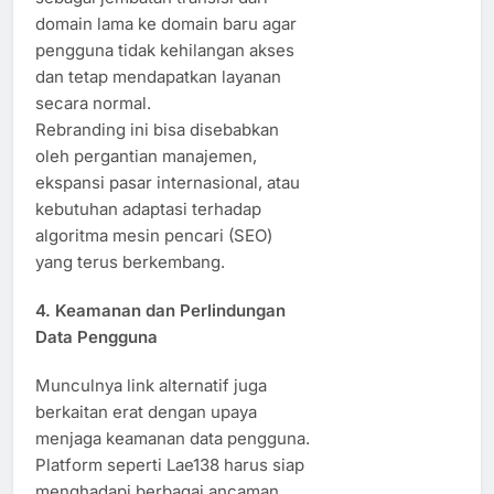
domain lama ke domain baru agar
pengguna tidak kehilangan akses
dan tetap mendapatkan layanan
secara normal.
Rebranding ini bisa disebabkan
oleh pergantian manajemen,
ekspansi pasar internasional, atau
kebutuhan adaptasi terhadap
algoritma mesin pencari (SEO)
yang terus berkembang.
4.
Keamanan dan Perlindungan
Data Pengguna
Munculnya link alternatif juga
berkaitan erat dengan upaya
menjaga keamanan data pengguna.
Platform seperti Lae138 harus siap
menghadapi berbagai ancaman