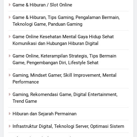
Game & Hiburan / Slot Online
Game & Hiburan, Tips Gaming, Pengalaman Bermain,
Teknologi Game, Panduan Gaming
Game Online Kesehatan Mental Gaya Hidup Sehat
Komunikasi dan Hubungan Hiburan Digital
Game Online, Keterampilan Strategis, Tips Bermain
Game, Pengembangan Diri, Lifestyle Sehat
Gaming, Mindset Gamer, Skill Improvement, Mental
Performance
Gaming, Rekomendasi Game, Digital Entertainment,
Trend Game
Hiburan dan Sejarah Permainan
Infrastruktur Digital, Teknologi Server, Optimasi Sistem