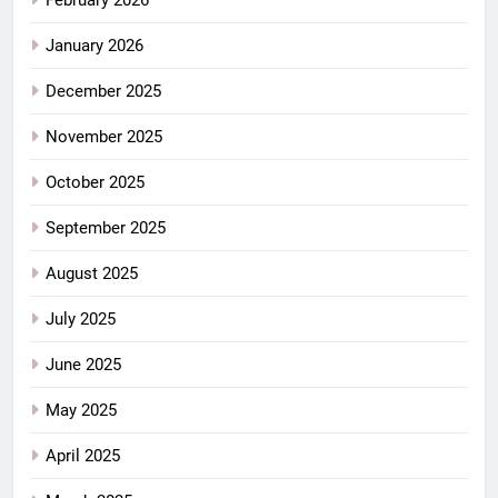
February 2026
January 2026
December 2025
November 2025
October 2025
September 2025
August 2025
July 2025
June 2025
May 2025
April 2025