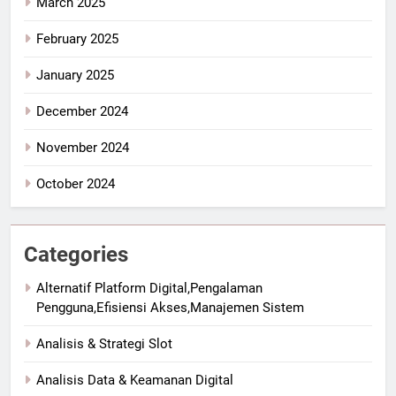
March 2025
February 2025
January 2025
December 2024
November 2024
October 2024
Categories
Alternatif Platform Digital,Pengalaman
Pengguna,Efisiensi Akses,Manajemen Sistem
Analisis & Strategi Slot
Analisis Data & Keamanan Digital