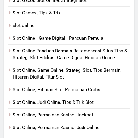
Slot Gacor, Slot Online, Strategi Slot
Slot Games, Tips & Trik
slot online
Slot Online | Game Digital | Panduan Pemula
Slot Online Panduan Bermain Rekomendasi Situs Tips &
Strategi Slot Edukasi Game Digital Hiburan Online
Slot Online, Game Online, Strategi Slot, Tips Bermain,
Hiburan Digital, Fitur Slot
Slot Online, Hiburan Slot, Permainan Gratis
Slot Online, Judi Online, Tips & Trik Slot
Slot Online, Permainan Kasino, Jackpot
Slot Online, Permainan Kasino, Judi Online