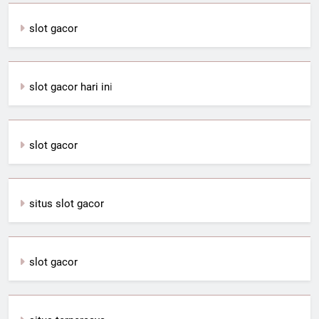
slot gacor
slot gacor hari in
i
slot gacor
situs slot gacor
slot gacor