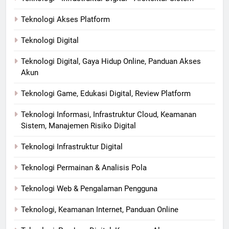
Teknologi Akses Platform
Teknologi Digital
Teknologi Digital, Gaya Hidup Online, Panduan Akses
Akun
Teknologi Game, Edukasi Digital, Review Platform
Teknologi Informasi, Infrastruktur Cloud, Keamanan
Sistem, Manajemen Risiko Digital
Teknologi Infrastruktur Digital
Teknologi Permainan & Analisis Pola
Teknologi Web & Pengalaman Pengguna
Teknologi, Keamanan Internet, Panduan Online