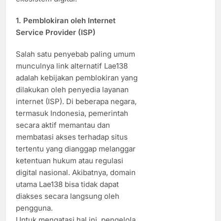
1.
Pemblokiran oleh Internet
Service Provider (ISP)
Salah satu penyebab paling umum
munculnya link alternatif Lae138
adalah kebijakan pemblokiran yang
dilakukan oleh penyedia layanan
internet (ISP). Di beberapa negara,
termasuk Indonesia, pemerintah
secara aktif memantau dan
membatasi akses terhadap situs
tertentu yang dianggap melanggar
ketentuan hukum atau regulasi
digital nasional. Akibatnya, domain
utama Lae138 bisa tidak dapat
diakses secara langsung oleh
pengguna.
Untuk mengatasi hal ini, pengelola