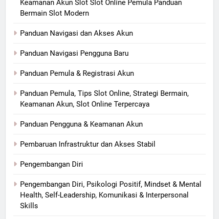
Keamanan Akun Slot Slot Online Pemula Panduan
Bermain Slot Modern
Panduan Navigasi dan Akses Akun
Panduan Navigasi Pengguna Baru
Panduan Pemula & Registrasi Akun
Panduan Pemula, Tips Slot Online, Strategi Bermain,
Keamanan Akun, Slot Online Terpercaya
Panduan Pengguna & Keamanan Akun
Pembaruan Infrastruktur dan Akses Stabil
Pengembangan Diri
Pengembangan Diri, Psikologi Positif, Mindset & Mental
Health, Self-Leadership, Komunikasi & Interpersonal
Skills