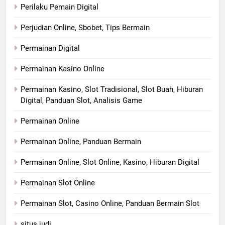
Perilaku Pemain Digital
Perjudian Online, Sbobet, Tips Bermain
Permainan Digital
Permainan Kasino Online
Permainan Kasino, Slot Tradisional, Slot Buah, Hiburan
Digital, Panduan Slot, Analisis Game
Permainan Online
Permainan Online, Panduan Bermain
Permainan Online, Slot Online, Kasino, Hiburan Digital
Permainan Slot Online
Permainan Slot, Casino Online, Panduan Bermain Slot
situs judi