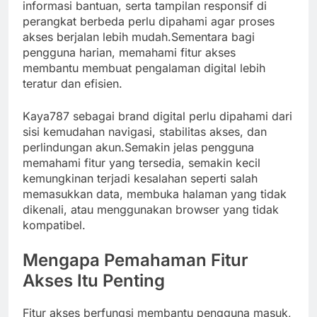
informasi bantuan, serta tampilan responsif di
perangkat berbeda perlu dipahami agar proses
akses berjalan lebih mudah.Sementara bagi
pengguna harian, memahami fitur akses
membantu membuat pengalaman digital lebih
teratur dan efisien.
Kaya787 sebagai brand digital perlu dipahami dari
sisi kemudahan navigasi, stabilitas akses, dan
perlindungan akun.Semakin jelas pengguna
memahami fitur yang tersedia, semakin kecil
kemungkinan terjadi kesalahan seperti salah
memasukkan data, membuka halaman yang tidak
dikenali, atau menggunakan browser yang tidak
kompatibel.
Mengapa Pemahaman Fitur
Akses Itu Penting
Fitur akses berfungsi membantu pengguna masuk,