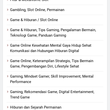
Gambling, Slot Online, Permainan
Game & Hiburan / Slot Online
Game & Hiburan, Tips Gaming, Pengalaman Bermain,
Teknologi Game, Panduan Gaming
Game Online Kesehatan Mental Gaya Hidup Sehat
Komunikasi dan Hubungan Hiburan Digital
Game Online, Keterampilan Strategis, Tips Bermain
Game, Pengembangan Diri, Lifestyle Sehat
Gaming, Mindset Gamer, Skill Improvement, Mental
Performance
Gaming, Rekomendasi Game, Digital Entertainment,
Trend Game
Hiburan dan Sejarah Permainan