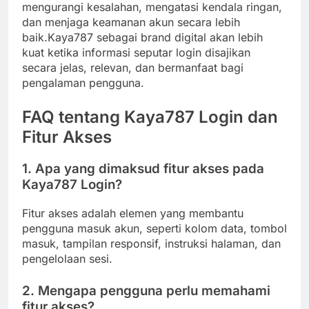
mengurangi kesalahan, mengatasi kendala ringan,
dan menjaga keamanan akun secara lebih
baik.Kaya787 sebagai brand digital akan lebih
kuat ketika informasi seputar login disajikan
secara jelas, relevan, dan bermanfaat bagi
pengalaman pengguna.
FAQ tentang Kaya787 Login dan
Fitur Akses
1. Apa yang dimaksud fitur akses pada
Kaya787 Login?
Fitur akses adalah elemen yang membantu
pengguna masuk akun, seperti kolom data, tombol
masuk, tampilan responsif, instruksi halaman, dan
pengelolaan sesi.
2. Mengapa pengguna perlu memahami
fitur akses?