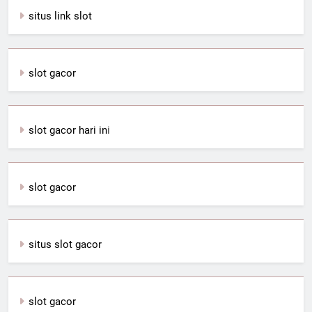
situs link slot
slot gacor
slot gacor hari in
i
slot gacor
situs slot gacor
slot gacor