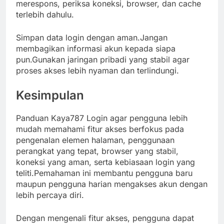
merespons, periksa koneksi, browser, dan cache
terlebih dahulu.
Simpan data login dengan aman.Jangan
membagikan informasi akun kepada siapa
pun.Gunakan jaringan pribadi yang stabil agar
proses akses lebih nyaman dan terlindungi.
Kesimpulan
Panduan Kaya787 Login agar pengguna lebih
mudah memahami fitur akses berfokus pada
pengenalan elemen halaman, penggunaan
perangkat yang tepat, browser yang stabil,
koneksi yang aman, serta kebiasaan login yang
teliti.Pemahaman ini membantu pengguna baru
maupun pengguna harian mengakses akun dengan
lebih percaya diri.
Dengan mengenali fitur akses, pengguna dapat