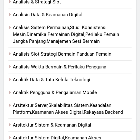
Analisis & Strategi Slot
Analisis Data & Keamanan Digital
Analisis Sistem Permainan,Studi Konsistensi
Mesin,Dinamika Permainan Digital,Perilaku Pemain
Jangka Panjang,Manajemen Sesi Bermain
Analisis Slot Strategi Bermain Panduan Pemain
Analisis Waktu Bermain & Perilaku Pengguna
Analitik Data & Tata Kelola Teknologi
Analitik Pengguna & Pengalaman Mobile
Arsitektur Server,Skalabilitas Sistem,Keandalan
Platform,Keamanan Akses Digital,Rekayasa Backend
Arsitektur Sistem & Keamanan Digital
Arsitektur Sistem Digital,Keamanan Akses