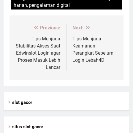
harian, pengalaman digital
Previous:
Next:
Post
navigation
Tips Menjaga
Tips Menjaga
Stabilitas Akses Saat
Keamanan
Edwinslot Login agar
Perangkat Sebelum
Proses Masuk Lebih
Login Lebah4D
Lancar
slot gacor
situs slot gacor