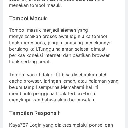
menekan tombol masuk.
Tombol Masuk
Tombol masuk menjadi elemen yang
menyelesaikan proses awal login.Jika tombol
tidak merespons, jangan langsung menekannya
berulang kali.Tunggu halaman selesai dimuat,
periksa koneksi internet, dan pastikan browser
tidak sedang berat.
Tombol yang tidak aktif bisa disebabkan oleh
cache browser, jaringan lemah, atau halaman yang
belum tampil sempurna.Memahami hal ini
membantu pengguna tidak terburu-buru
menyimpulkan bahwa akun bermasalah.
Tampilan Responsif
Kaya787 Login yang diakses melalui ponsel dan