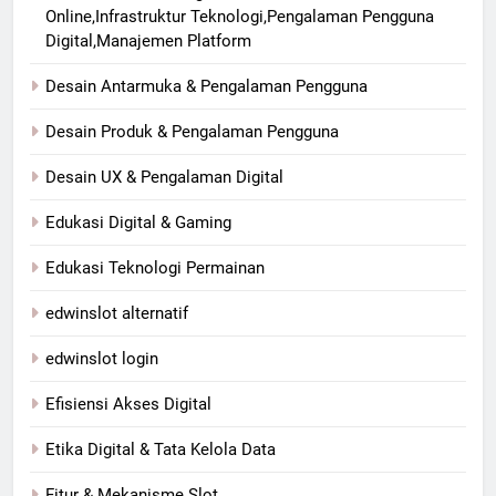
Online,Infrastruktur Teknologi,Pengalaman Pengguna
Digital,Manajemen Platform
Desain Antarmuka & Pengalaman Pengguna
Desain Produk & Pengalaman Pengguna
Desain UX & Pengalaman Digital
Edukasi Digital & Gaming
Edukasi Teknologi Permainan
edwinslot alternatif
edwinslot login
Efisiensi Akses Digital
Etika Digital & Tata Kelola Data
Fitur & Mekanisme Slot