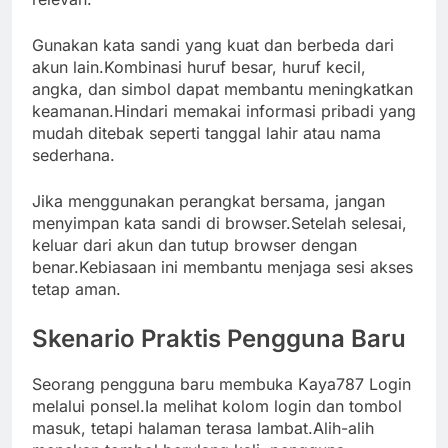
Gunakan kata sandi yang kuat dan berbeda dari
akun lain.Kombinasi huruf besar, huruf kecil,
angka, dan simbol dapat membantu meningkatkan
keamanan.Hindari memakai informasi pribadi yang
mudah ditebak seperti tanggal lahir atau nama
sederhana.
Jika menggunakan perangkat bersama, jangan
menyimpan kata sandi di browser.Setelah selesai,
keluar dari akun dan tutup browser dengan
benar.Kebiasaan ini membantu menjaga sesi akses
tetap aman.
Skenario Praktis Pengguna Baru
Seorang pengguna baru membuka Kaya787 Login
melalui ponsel.Ia melihat kolom login dan tombol
masuk, tetapi halaman terasa lambat.Alih-alih