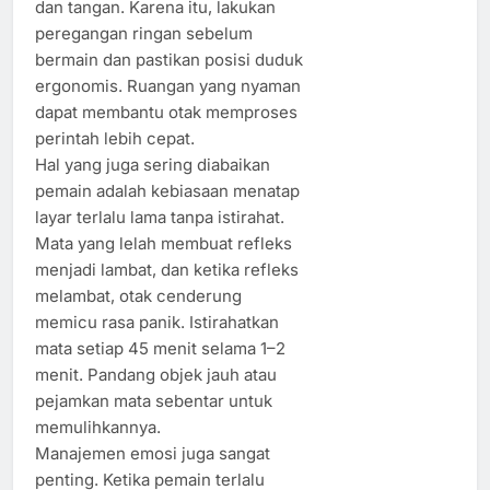
dan tangan. Karena itu, lakukan
peregangan ringan sebelum
bermain dan pastikan posisi duduk
ergonomis. Ruangan yang nyaman
dapat membantu otak memproses
perintah lebih cepat.
Hal yang juga sering diabaikan
pemain adalah kebiasaan menatap
layar terlalu lama tanpa istirahat.
Mata yang lelah membuat refleks
menjadi lambat, dan ketika refleks
melambat, otak cenderung
memicu rasa panik. Istirahatkan
mata setiap 45 menit selama 1–2
menit. Pandang objek jauh atau
pejamkan mata sebentar untuk
memulihkannya.
Manajemen emosi juga sangat
penting. Ketika pemain terlalu