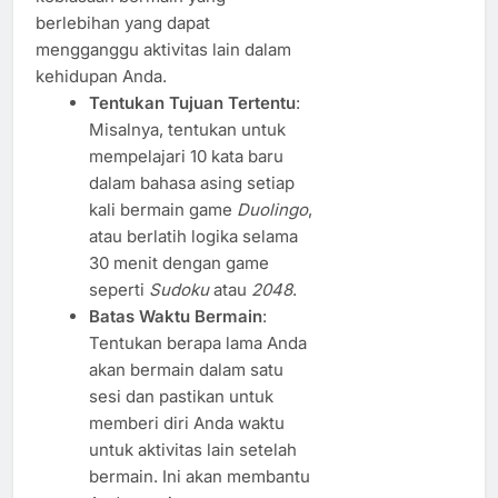
berlebihan yang dapat
mengganggu aktivitas lain dalam
kehidupan Anda.
Tentukan Tujuan Tertentu
:
Misalnya, tentukan untuk
mempelajari 10 kata baru
dalam bahasa asing setiap
kali bermain game
Duolingo
,
atau berlatih logika selama
30 menit dengan game
seperti
Sudoku
atau
2048
.
Batas Waktu Bermain
:
Tentukan berapa lama Anda
akan bermain dalam satu
sesi dan pastikan untuk
memberi diri Anda waktu
untuk aktivitas lain setelah
bermain. Ini akan membantu