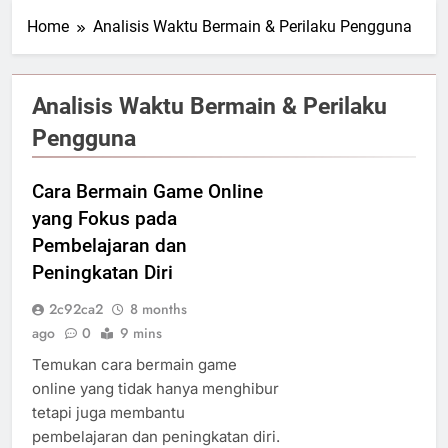
Home
Analisis Waktu Bermain & Perilaku Pengguna
Analisis Waktu Bermain & Perilaku
Pengguna
Cara Bermain Game Online
yang Fokus pada
Pembelajaran dan
Peningkatan Diri
2c92ca2
8 months
ago
0
9 mins
Temukan cara bermain game
online yang tidak hanya menghibur
tetapi juga membantu
pembelajaran dan peningkatan diri.