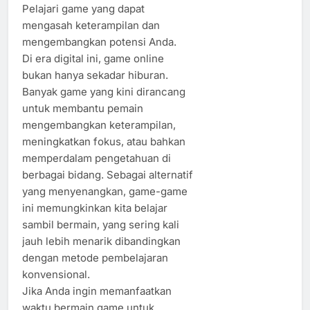
Pelajari game yang dapat
mengasah keterampilan dan
mengembangkan potensi Anda.
Di era digital ini, game online
bukan hanya sekadar hiburan.
Banyak game yang kini dirancang
untuk membantu pemain
mengembangkan keterampilan,
meningkatkan fokus, atau bahkan
memperdalam pengetahuan di
berbagai bidang. Sebagai alternatif
yang menyenangkan, game-game
ini memungkinkan kita belajar
sambil bermain, yang sering kali
jauh lebih menarik dibandingkan
dengan metode pembelajaran
konvensional.
Jika Anda ingin memanfaatkan
waktu bermain game untuk