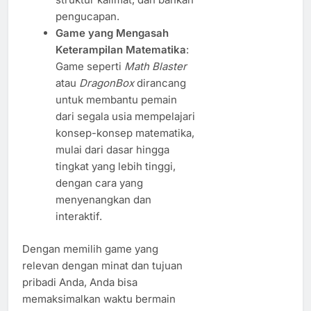
pengucapan.
Game yang Mengasah
Keterampilan Matematika
:
Game seperti
Math Blaster
atau
DragonBox
dirancang
untuk membantu pemain
dari segala usia mempelajari
konsep-konsep matematika,
mulai dari dasar hingga
tingkat yang lebih tinggi,
dengan cara yang
menyenangkan dan
interaktif.
Dengan memilih game yang
relevan dengan minat dan tujuan
pribadi Anda, Anda bisa
memaksimalkan waktu bermain