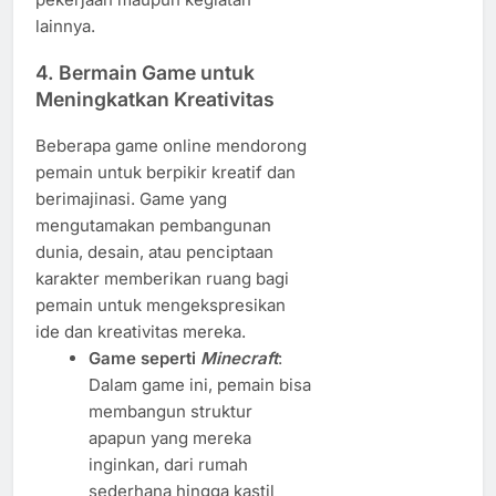
lainnya.
4.
Bermain Game untuk
Meningkatkan Kreativitas
Beberapa game online mendorong
pemain untuk berpikir kreatif dan
berimajinasi. Game yang
mengutamakan pembangunan
dunia, desain, atau penciptaan
karakter memberikan ruang bagi
pemain untuk mengekspresikan
ide dan kreativitas mereka.
Game seperti
Minecraft
:
Dalam game ini, pemain bisa
membangun struktur
apapun yang mereka
inginkan, dari rumah
sederhana hingga kastil