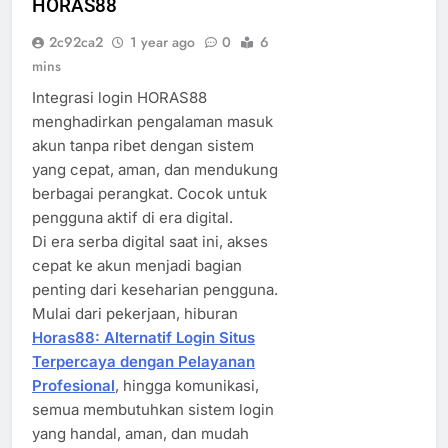
HORAS88
2c92ca2
1 year ago
0
6
mins
Integrasi login HORAS88
menghadirkan pengalaman masuk
akun tanpa ribet dengan sistem
yang cepat, aman, dan mendukung
berbagai perangkat. Cocok untuk
pengguna aktif di era digital.
Di era serba digital saat ini, akses
cepat ke akun menjadi bagian
penting dari keseharian pengguna.
Mulai dari pekerjaan, hiburan
Horas88: Alternatif Login Situs
Terpercaya dengan Pelayanan
Profesional
, hingga komunikasi,
semua membutuhkan sistem login
yang handal, aman, dan mudah