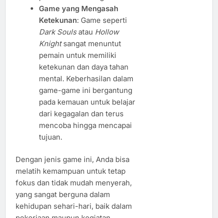
Game yang Mengasah
Ketekunan
: Game seperti
Dark Souls
atau
Hollow
Knight
sangat menuntut
pemain untuk memiliki
ketekunan dan daya tahan
mental. Keberhasilan dalam
game-game ini bergantung
pada kemauan untuk belajar
dari kegagalan dan terus
mencoba hingga mencapai
tujuan.
Dengan jenis game ini, Anda bisa
melatih kemampuan untuk tetap
fokus dan tidak mudah menyerah,
yang sangat berguna dalam
kehidupan sehari-hari, baik dalam
pekerjaan maupun kegiatan