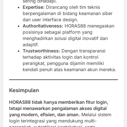
sering dihadapi.
Expertise:
Dirancang oleh tim teknis
berpengalaman di bidang keamanan siber
dan user interface design.
Authoritativeness:
HORAS88 menegaskan
posisinya sebagai platform yang
menghadirkan solusi digital inovatif dan
adaptif.
Trustworthiness:
Dengan transparansi
terhadap aktivitas login dan kontrol
perangkat, pengguna dijamin memiliki
kendali penuh atas keamanan akun mereka.
Kesimpulan
HORAS88 tidak hanya memberikan fitur login,
tetapi menawarkan pengalaman akses digital
yang modern, efisien, dan aman.
Melalui sistem
login terintegrasi yang mendukung multi-
perangkat, autentikasi kontekstual, serta