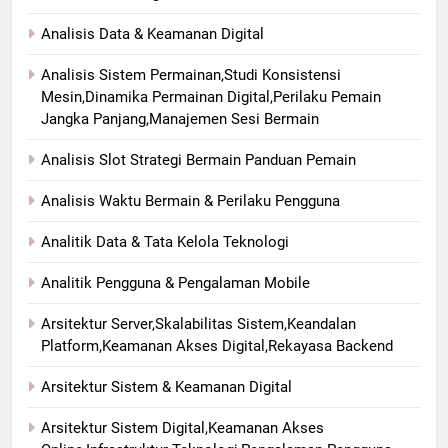
Analisis Data & Keamanan Digital
Analisis Sistem Permainan,Studi Konsistensi
Mesin,Dinamika Permainan Digital,Perilaku Pemain
Jangka Panjang,Manajemen Sesi Bermain
Analisis Slot Strategi Bermain Panduan Pemain
Analisis Waktu Bermain & Perilaku Pengguna
Analitik Data & Tata Kelola Teknologi
Analitik Pengguna & Pengalaman Mobile
Arsitektur Server,Skalabilitas Sistem,Keandalan
Platform,Keamanan Akses Digital,Rekayasa Backend
Arsitektur Sistem & Keamanan Digital
Arsitektur Sistem Digital,Keamanan Akses