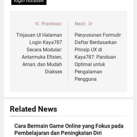
login horas88
Previous:
Next:
Post
navigation
Tinjauan UI Halaman
Penyusunan Formulir
Login Kaya787
Daftar Berdasarkan
Secara Modular:
Prinsip UX di
Antarmuka Efisien,
Kaya787: Panduan
Aman, dan Mudah
Optimal untuk
Diakses
Pengalaman
Pengguna
Related News
Cara Bermain Game Online yang Fokus pada
Pembelajaran dan Peningkatan Diri