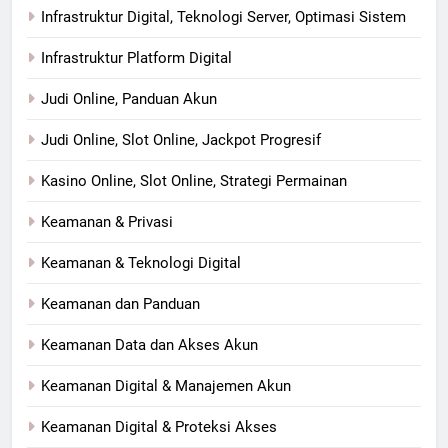
Infrastruktur Digital, Teknologi Server, Optimasi Sistem
Infrastruktur Platform Digital
Judi Online, Panduan Akun
Judi Online, Slot Online, Jackpot Progresif
Kasino Online, Slot Online, Strategi Permainan
Keamanan & Privasi
Keamanan & Teknologi Digital
Keamanan dan Panduan
Keamanan Data dan Akses Akun
Keamanan Digital & Manajemen Akun
Keamanan Digital & Proteksi Akses