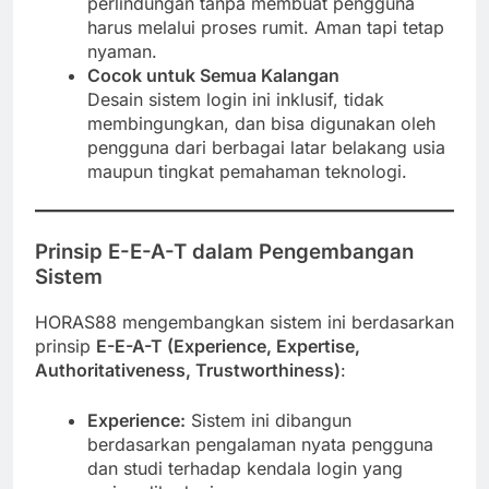
perlindungan tanpa membuat pengguna
harus melalui proses rumit. Aman tapi tetap
nyaman.
Cocok untuk Semua Kalangan
Desain sistem login ini inklusif, tidak
membingungkan, dan bisa digunakan oleh
pengguna dari berbagai latar belakang usia
maupun tingkat pemahaman teknologi.
Prinsip E-E-A-T dalam Pengembangan
Sistem
HORAS88 mengembangkan sistem ini berdasarkan
prinsip
E-E-A-T (Experience, Expertise,
Authoritativeness, Trustworthiness)
:
Experience:
Sistem ini dibangun
berdasarkan pengalaman nyata pengguna
dan studi terhadap kendala login yang