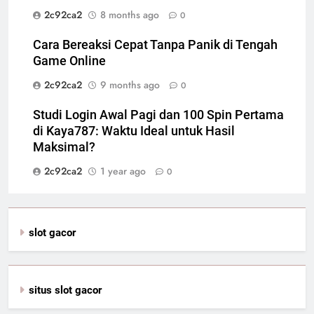
2c92ca2
8 months ago
0
Cara Bereaksi Cepat Tanpa Panik di Tengah
Game Online
2c92ca2
9 months ago
0
Studi Login Awal Pagi dan 100 Spin Pertama
di Kaya787: Waktu Ideal untuk Hasil
Maksimal?
2c92ca2
1 year ago
0
slot gacor
situs slot gacor