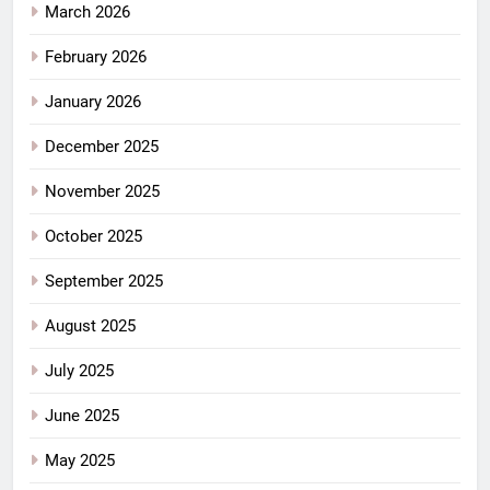
March 2026
February 2026
January 2026
December 2025
November 2025
October 2025
September 2025
August 2025
July 2025
June 2025
May 2025