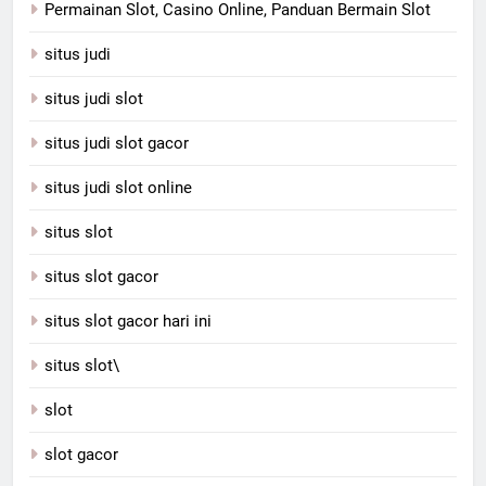
Permainan Slot, Casino Online, Panduan Bermain Slot
situs judi
situs judi slot
situs judi slot gacor
situs judi slot online
situs slot
situs slot gacor
situs slot gacor hari ini
situs slot\
slot
slot gacor