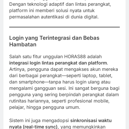
Dengan teknologi adaptif dan lintas perangkat,
platform ini memberi solusi nyata untuk
permasalahan autentikasi di dunia digital.
Login yang Terintegrasi dan Bebas
Hambatan
Salah satu fitur unggulan HORAS88 adalah
integrasi login lintas perangkat dan platform
.
Artinya, pengguna dapat mengakses akun mereka
dari berbagai perangkat—seperti laptop, tablet,
dan smartphone—tanpa harus login ulang atau
mengalami gangguan sesi. Ini sangat berguna bagi
pengguna yang sering berpindah perangkat dalam
rutinitas hariannya, seperti profesional mobile,
pelajar, hingga pengguna umum.
Sistem ini juga mengadopsi
sinkronisasi waktu
nyata (real-time sync)
, yang memungkinkan