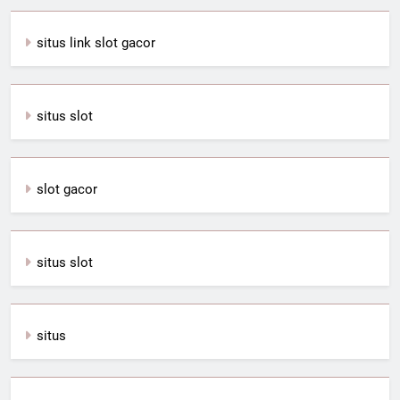
situs link slot gacor
situs slot
slot gacor
situs slot
situs