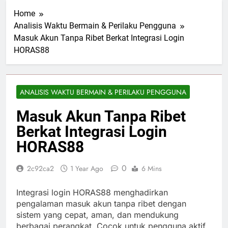
Home
Analisis Waktu Bermain & Perilaku Pengguna
Masuk Akun Tanpa Ribet Berkat Integrasi Login
HORAS88
ANALISIS WAKTU BERMAIN & PERILAKU PENGGUNA
Masuk Akun Tanpa Ribet
Berkat Integrasi Login
HORAS88
0
2c92ca2
1 Year Ago
6 Mins
Integrasi login HORAS88 menghadirkan
pengalaman masuk akun tanpa ribet dengan
sistem yang cepat, aman, dan mendukung
berbagai perangkat. Cocok untuk pengguna aktif