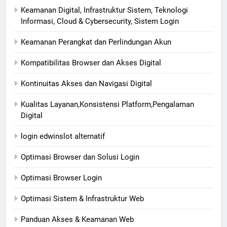
Keamanan Digital, Infrastruktur Sistem, Teknologi
Informasi, Cloud & Cybersecurity, Sistem Login
Keamanan Perangkat dan Perlindungan Akun
Kompatibilitas Browser dan Akses Digital
Kontinuitas Akses dan Navigasi Digital
Kualitas Layanan,Konsistensi Platform,Pengalaman
Digital
login edwinslot alternatif
Optimasi Browser dan Solusi Login
Optimasi Browser Login
Optimasi Sistem & Infrastruktur Web
Panduan Akses & Keamanan Web