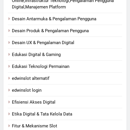
Online,Infrastruktur Teknologi,Pengalaman Pengguna
Digital,Manajemen Platform
Desain Antarmuka & Pengalaman Pengguna
Desain Produk & Pengalaman Pengguna
Desain UX & Pengalaman Digital
Edukasi Digital & Gaming
Edukasi Teknologi Permainan
edwinslot alternatif
edwinslot login
Efisiensi Akses Digital
Etika Digital & Tata Kelola Data
Fitur & Mekanisme Slot