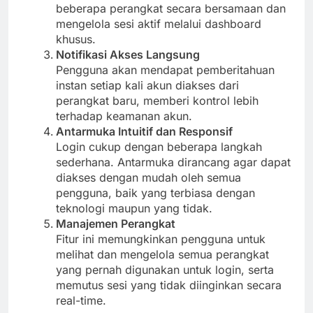
beberapa perangkat secara bersamaan dan
mengelola sesi aktif melalui dashboard
khusus.
Notifikasi Akses Langsung
Pengguna akan mendapat pemberitahuan
instan setiap kali akun diakses dari
perangkat baru, memberi kontrol lebih
terhadap keamanan akun.
Antarmuka Intuitif dan Responsif
Login cukup dengan beberapa langkah
sederhana. Antarmuka dirancang agar dapat
diakses dengan mudah oleh semua
pengguna, baik yang terbiasa dengan
teknologi maupun yang tidak.
Manajemen Perangkat
Fitur ini memungkinkan pengguna untuk
melihat dan mengelola semua perangkat
yang pernah digunakan untuk login, serta
memutus sesi yang tidak diinginkan secara
real-time.