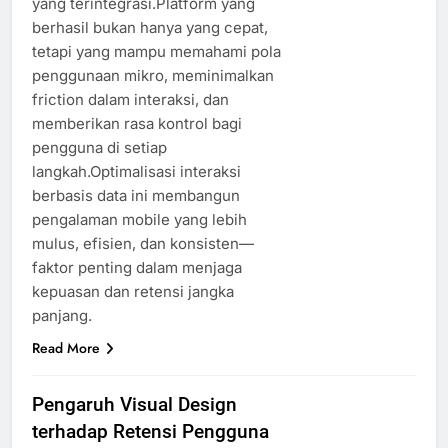
yang terintegrasi.Platform yang
berhasil bukan hanya yang cepat,
tetapi yang mampu memahami pola
penggunaan mikro, meminimalkan
friction dalam interaksi, dan
memberikan rasa kontrol bagi
pengguna di setiap
langkah.Optimalisasi interaksi
berbasis data ini membangun
pengalaman mobile yang lebih
mulus, efisien, dan konsisten—
faktor penting dalam menjaga
kepuasan dan retensi jangka
panjang.
Read More
Pengaruh Visual Design
terhadap Retensi Pengguna