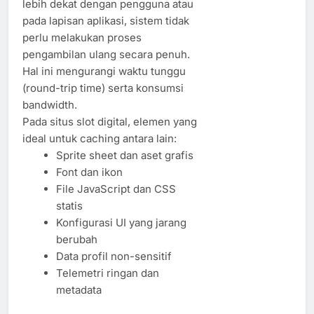
lebih dekat dengan pengguna atau
pada lapisan aplikasi, sistem tidak
perlu melakukan proses
pengambilan ulang secara penuh.
Hal ini mengurangi waktu tunggu
(round-trip time) serta konsumsi
bandwidth.
Pada situs slot digital, elemen yang
ideal untuk caching antara lain:
Sprite sheet dan aset grafis
Font dan ikon
File JavaScript dan CSS
statis
Konfigurasi UI yang jarang
berubah
Data profil non-sensitif
Telemetri ringan dan
metadata