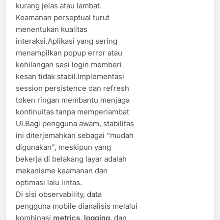
kurang jelas atau lambat.
Keamanan perseptual turut
menentukan kualitas
interaksi.Aplikasi yang sering
menampilkan popup error atau
kehilangan sesi login memberi
kesan tidak stabil.Implementasi
session persistence dan refresh
token ringan membantu menjaga
kontinuitas tanpa memperlambat
UI.Bagi pengguna awam, stabilitas
ini diterjemahkan sebagai “mudah
digunakan”, meskipun yang
bekerja di belakang layar adalah
mekanisme keamanan dan
optimasi lalu lintas.
Di sisi observability, data
pengguna mobile dianalisis melalui
kombinasi
metrics
,
logging
, dan