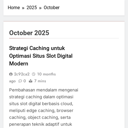
Home
2025
October
October 2025
Strategi Caching untuk
Optimasi Situs Slot Digital
Modern
2c92ca2
10 months
ago
0
7 mins
Pembahasan mendalam mengenai
strategi caching dalam optimasi
situs slot digital berbasis cloud,
meliputi edge caching, browser
caching, object caching, serta
penerapan teknik adaptif untuk