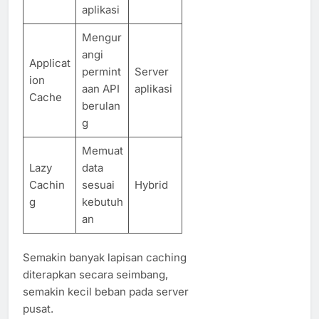
aplikasi
Mengur
angi
Applicat
permint
Server
ion
aan API
aplikasi
Cache
berulan
g
Memuat
Lazy
data
Cachin
sesuai
Hybrid
g
kebutuh
an
Semakin banyak lapisan caching
diterapkan secara seimbang,
semakin kecil beban pada server
pusat.