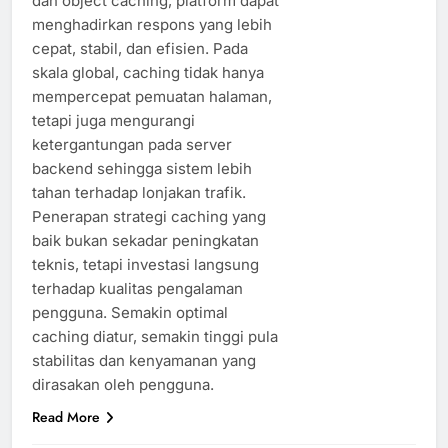
dan object caching, platform dapat
menghadirkan respons yang lebih
cepat, stabil, dan efisien. Pada
skala global, caching tidak hanya
mempercepat pemuatan halaman,
tetapi juga mengurangi
ketergantungan pada server
backend sehingga sistem lebih
tahan terhadap lonjakan trafik.
Penerapan strategi caching yang
baik bukan sekadar peningkatan
teknis, tetapi investasi langsung
terhadap kualitas pengalaman
pengguna. Semakin optimal
caching diatur, semakin tinggi pula
stabilitas dan kenyamanan yang
dirasakan oleh pengguna.
Read More