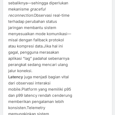
sebaliknya—sehingga diperlukan
mekanisme
graceful
reconnection
.Observasi real-time
terhadap perubahan status
jaringan membantu sistem
menyesuaikan mode komunikasi—
misal dengan fallback protokol
atau kompresi data.Jika hal ini
gagal, pengguna merasakan
aplikasi “lag” padahal sebenarnya
perangkat sedang mencari ulang
jalur koneksi.
Latency
juga menjadi bagian vital
dari observasi interaksi
mobile.Platform yang memiliki p95
dan p99 latency rendah cenderung
memberikan pengalaman lebih
konsisten.Telemetry
memungkinkan sistem