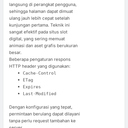
langsung di perangkat pengguna,
sehingga halaman dapat dimuat
ulang jauh lebih cepat setelah
kunjungan pertama. Teknik ini
sangat efektif pada situs slot
digital, yang sering memuat
animasi dan aset grafis berukuran
besar.
Beberapa pengaturan respons
HTTP header yang digunakan:
Cache-Control
ETag
Expires
Last-Modified
Dengan konfigurasi yang tepat,
permintaan berulang dapat dilayani
tanpa perlu request tambahan ke
server.