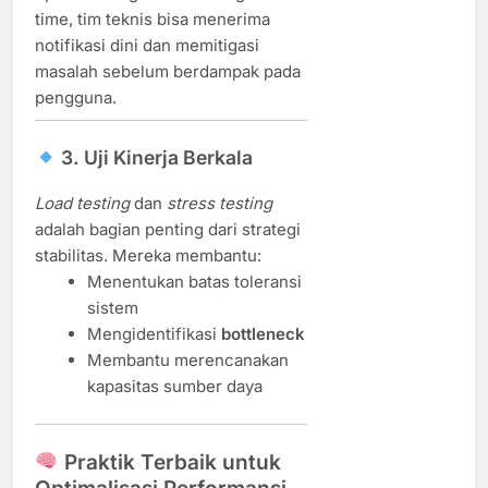
time, tim teknis bisa menerima
notifikasi dini dan memitigasi
masalah sebelum berdampak pada
pengguna.
3. Uji Kinerja Berkala
Load testing
dan
stress testing
adalah bagian penting dari strategi
stabilitas. Mereka membantu:
Menentukan batas toleransi
sistem
Mengidentifikasi
bottleneck
Membantu merencanakan
kapasitas sumber daya
Praktik Terbaik untuk