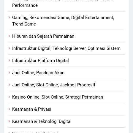
Performance
Gaming, Rekomendasi Game, Digital Entertainment,
Trend Game
Hiburan dan Sejarah Permainan
Infrastruktur Digital, Teknologi Server, Optimasi Sistem
Infrastruktur Platform Digital
Judi Online, Panduan Akun
Judi Online, Slot Online, Jackpot Progresif
Kasino Online, Slot Online, Strategi Permainan
Keamanan & Privasi
Keamanan & Teknologi Digital