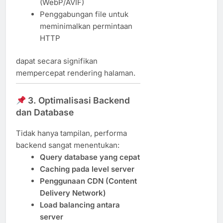
(WebP/AVIF)
Penggabungan file untuk
meminimalkan permintaan
HTTP
dapat secara signifikan
mempercepat rendering halaman.
3. Optimalisasi Backend
dan Database
Tidak hanya tampilan, performa
backend sangat menentukan:
Query database yang cepat
Caching pada level server
Penggunaan CDN (Content
Delivery Network)
Load balancing antara
server