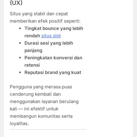
(UX)
Situs yang stabil dan cepat
memberikan efek positif seperti:
Tingkat bounce yang lebih
rendah
situs slot
Durasi sesi yang lebih
panjang
Peningkatan konversi dan
retensi
Reputasi brand yang kuat
Pengguna yang merasa puas
cenderung kembali dan
menggunakan layanan berulang
kali — ini efektif untuk
membangun komunitas serta
loyalitas.