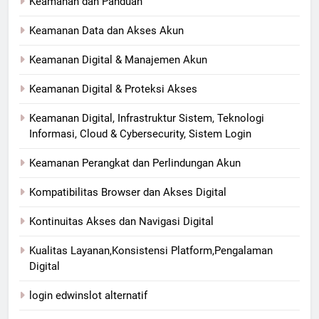
Keamanan dan Panduan
Keamanan Data dan Akses Akun
Keamanan Digital & Manajemen Akun
Keamanan Digital & Proteksi Akses
Keamanan Digital, Infrastruktur Sistem, Teknologi
Informasi, Cloud & Cybersecurity, Sistem Login
Keamanan Perangkat dan Perlindungan Akun
Kompatibilitas Browser dan Akses Digital
Kontinuitas Akses dan Navigasi Digital
Kualitas Layanan,Konsistensi Platform,Pengalaman
Digital
login edwinslot alternatif