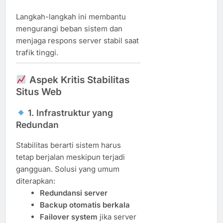
Langkah-langkah ini membantu
mengurangi beban sistem dan
menjaga respons server stabil saat
trafik tinggi.
Aspek Kritis Stabilitas
Situs Web
1. Infrastruktur yang
Redundan
Stabilitas berarti sistem harus
tetap berjalan meskipun terjadi
gangguan. Solusi yang umum
diterapkan:
Redundansi server
Backup otomatis berkala
Failover system
jika server