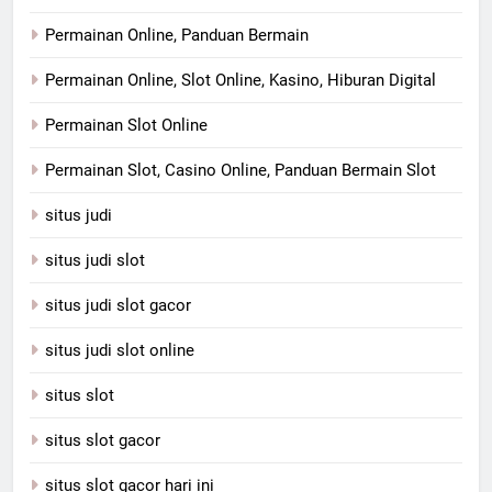
Permainan Online, Panduan Bermain
Permainan Online, Slot Online, Kasino, Hiburan Digital
Permainan Slot Online
Permainan Slot, Casino Online, Panduan Bermain Slot
situs judi
situs judi slot
situs judi slot gacor
situs judi slot online
situs slot
situs slot gacor
situs slot gacor hari ini