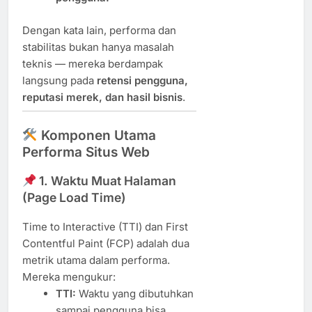
Dengan kata lain, performa dan
stabilitas bukan hanya masalah
teknis — mereka berdampak
langsung pada
retensi pengguna,
reputasi merek, dan hasil bisnis
.
Komponen Utama
Performa Situs Web
1. Waktu Muat Halaman
(Page Load Time)
Time to Interactive (TTI) dan First
Contentful Paint (FCP) adalah dua
metrik utama dalam performa.
Mereka mengukur:
TTI:
Waktu yang dibutuhkan
sampai pengguna bisa