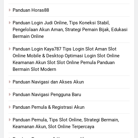
Panduan Horas88
Panduan Login Judi Online, Tips Koneksi Stabil,
Pengelolaan Akun Aman, Strategi Pemain Bijak, Edukasi
Bermain Online
Panduan Login Kaya787 Tips Login Slot Aman Slot
Online Mobile & Desktop Optimasi Login Slot Online
Keamanan Akun Slot Slot Online Pemula Panduan
Bermain Slot Modern
Panduan Navigasi dan Akses Akun
Panduan Navigasi Pengguna Baru
Panduan Pemula & Registrasi Akun
Panduan Pemula, Tips Slot Online, Strategi Bermain,
Keamanan Akun, Slot Online Terpercaya