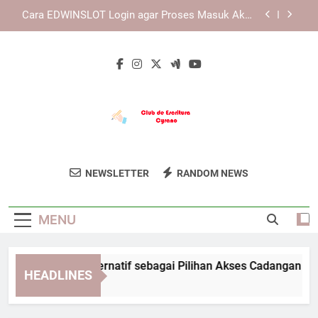
Skip
Cara Mempercepat Proses Login Edwinslot di
to
Browser dengan Aman dan Efisien
content
Cara Menjaga Keamanan Data Saat Lebah4D
Login
TIARA4D Link Alternatif sebagai Pilihan Akses
Cadangan
Cara EDWINSLOT Login agar Proses Masuk Akun
Berjalan Lancar
Cara Mempercepat Proses Login Edwinslot di
Browser dengan Aman dan Efisien
Club De Escritura
Bergabunglah Dengan Komunitas Penulis Di
Cara Menjaga Keamanan Data Saat Lebah4D
NEWSLETTER
RANDOM NEWS
Cyrano
Login
Club De Escritura Cyrano Dan Kembangkan
Keterampilan Sastra Anda.
MENU
ARA4D Link Alternatif sebagai Pilihan Akses Cadangan
HEADLINES
Month Ago