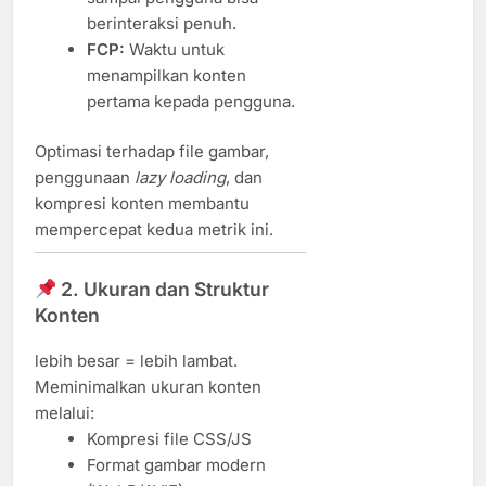
berinteraksi penuh.
FCP:
Waktu untuk
menampilkan konten
pertama kepada pengguna.
Optimasi terhadap file gambar,
penggunaan
lazy loading
, dan
kompresi konten membantu
mempercepat kedua metrik ini.
2. Ukuran dan Struktur
Konten
lebih besar = lebih lambat.
Meminimalkan ukuran konten
melalui:
Kompresi file CSS/JS
Format gambar modern