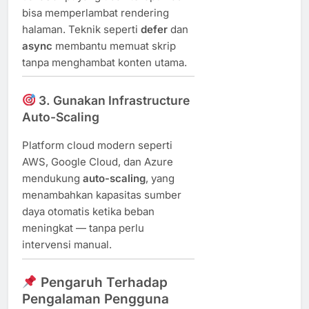
bisa memperlambat rendering
halaman. Teknik seperti
defer
dan
async
membantu memuat skrip
tanpa menghambat konten utama.
3. Gunakan Infrastructure
Auto-Scaling
Platform cloud modern seperti
AWS, Google Cloud, dan Azure
mendukung
auto-scaling
, yang
menambahkan kapasitas sumber
daya otomatis ketika beban
meningkat — tanpa perlu
intervensi manual.
Pengaruh Terhadap
Pengalaman Pengguna