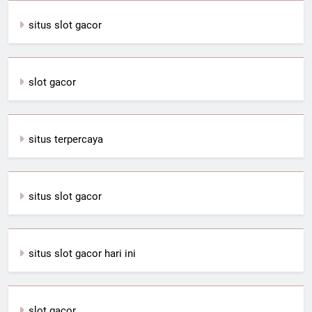
situs slot gacor
slot gacor
situs terpercaya
situs slot gacor
situs slot gacor hari ini
slot gacor