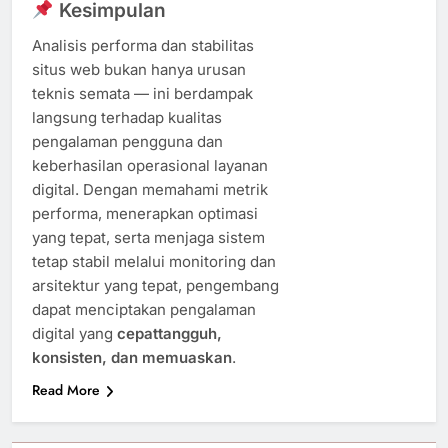
Kesimpulan
Analisis performa dan stabilitas
situs web bukan hanya urusan
teknis semata — ini berdampak
langsung terhadap kualitas
pengalaman pengguna dan
keberhasilan operasional layanan
digital. Dengan memahami metrik
performa, menerapkan optimasi
yang tepat, serta menjaga sistem
tetap stabil melalui monitoring dan
arsitektur yang tepat, pengembang
dapat menciptakan pengalaman
digital yang
cepattangguh,
konsisten, dan memuaskan
.
Read More