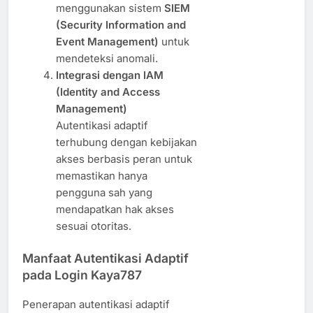
menggunakan sistem
SIEM
(Security Information and
Event Management)
untuk
mendeteksi anomali.
Integrasi dengan IAM
(Identity and Access
Management)
Autentikasi adaptif
terhubung dengan kebijakan
akses berbasis peran untuk
memastikan hanya
pengguna sah yang
mendapatkan hak akses
sesuai otoritas.
Manfaat Autentikasi Adaptif
pada Login Kaya787
Penerapan autentikasi adaptif