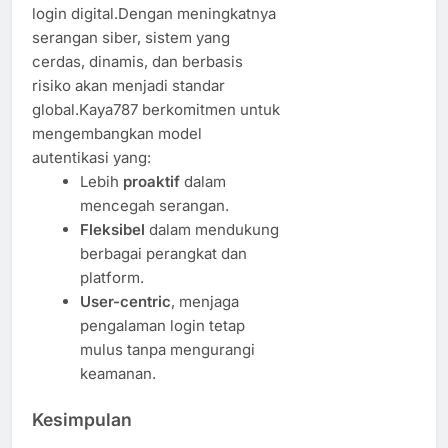
login digital.Dengan meningkatnya
serangan siber, sistem yang
cerdas, dinamis, dan berbasis
risiko akan menjadi standar
global.Kaya787 berkomitmen untuk
mengembangkan model
autentikasi yang:
Lebih
proaktif
dalam
mencegah serangan.
Fleksibel
dalam mendukung
berbagai perangkat dan
platform.
User-centric
, menjaga
pengalaman login tetap
mulus tanpa mengurangi
keamanan.
Kesimpulan