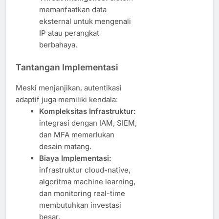
memanfaatkan data
eksternal untuk mengenali
IP atau perangkat
berbahaya.
Tantangan Implementasi
Meski menjanjikan, autentikasi
adaptif juga memiliki kendala:
Kompleksitas Infrastruktur:
integrasi dengan IAM, SIEM,
dan MFA memerlukan
desain matang.
Biaya Implementasi:
infrastruktur cloud-native,
algoritma machine learning,
dan monitoring real-time
membutuhkan investasi
besar.