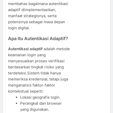
membahas bagaimana autentikasi
adaptif diimplementasikan,
manfaat strategisnya, serta
potensinya sebagai masa depan
login digital.
Apa Itu Autentikasi Adaptif?
Autentikasi adaptif
adalah metode
keamanan login yang
menyesuaikan proses verifikasi
berdasarkan tingkat risiko yang
terdeteksi.Sistem tidak hanya
memeriksa kredensial, tetapi juga
menganalisis faktor-faktor
kontekstual seperti:
Lokasi geografis login.
Perangkat dan browser
yang digunakan.