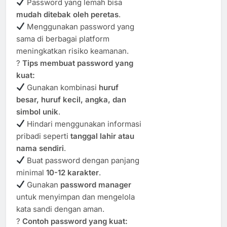
Password yang lemah bisa
mudah ditebak oleh peretas
.
Menggunakan password yang
sama di berbagai platform
meningkatkan risiko keamanan.
?
Tips membuat password yang
kuat:
Gunakan kombinasi
huruf
besar, huruf kecil, angka, dan
simbol unik
.
Hindari menggunakan informasi
pribadi seperti
tanggal lahir atau
nama sendiri
.
Buat password dengan panjang
minimal
10-12 karakter
.
Gunakan
password manager
untuk menyimpan dan mengelola
kata sandi dengan aman.
?
Contoh password yang kuat: