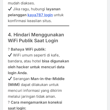
mudah diakses.
Jika ragu, hubungi
layanan
pelanggan
kaya787 login
untuk
konfirmasi keaslian situs.
4. Hindari Menggunakan
WiFi Publik Saat Login
?
Bahaya WiFi publik:
WiFi umum seperti di kafe,
bandara, atau hotel
bisa digunakan
oleh hacker untuk mencuri data
login Anda
.
Serangan
Man-in-the-Middle
(MitM)
dapat dilakukan untuk
mencuri informasi yang dikirim
melalui jaringan tidak aman.
?
Cara mengamankan koneksi
saat login: