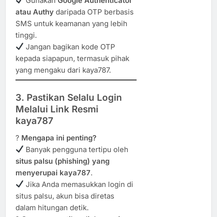
Gunakan
Google Authenticator
atau Authy
daripada OTP berbasis
SMS untuk keamanan yang lebih
tinggi.
Jangan bagikan kode OTP
kepada siapapun, termasuk pihak
yang mengaku dari kaya787.
3. Pastikan Selalu Login
Melalui Link Resmi
kaya787
?
Mengapa ini penting?
Banyak pengguna tertipu oleh
situs palsu (phishing) yang
menyerupai kaya787
.
Jika Anda memasukkan login di
situs palsu, akun bisa diretas
dalam hitungan detik.