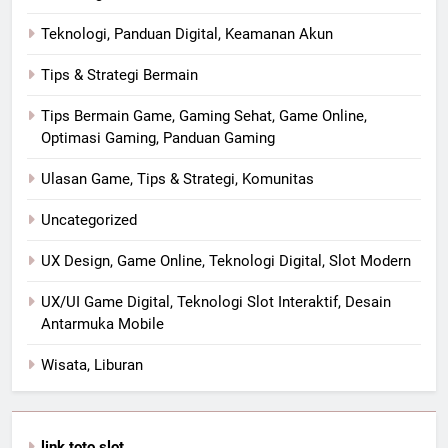
Teknologi, Panduan Digital, Keamanan Akun
Tips & Strategi Bermain
Tips Bermain Game, Gaming Sehat, Game Online,
Optimasi Gaming, Panduan Gaming
Ulasan Game, Tips & Strategi, Komunitas
Uncategorized
UX Design, Game Online, Teknologi Digital, Slot Modern
UX/UI Game Digital, Teknologi Slot Interaktif, Desain
Antarmuka Mobile
Wisata, Liburan
link toto slot