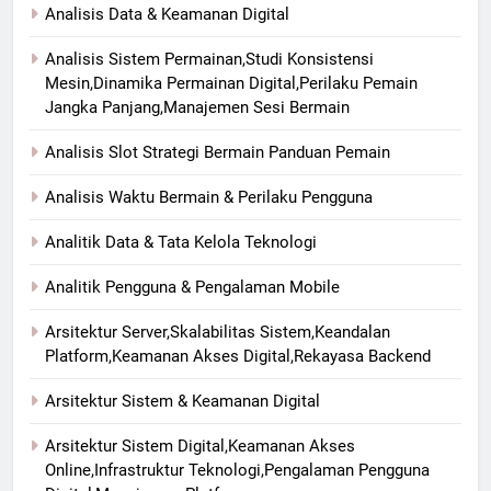
Analisis Data & Keamanan Digital
Analisis Sistem Permainan,Studi Konsistensi
Mesin,Dinamika Permainan Digital,Perilaku Pemain
Jangka Panjang,Manajemen Sesi Bermain
Analisis Slot Strategi Bermain Panduan Pemain
Analisis Waktu Bermain & Perilaku Pengguna
Analitik Data & Tata Kelola Teknologi
Analitik Pengguna & Pengalaman Mobile
Arsitektur Server,Skalabilitas Sistem,Keandalan
Platform,Keamanan Akses Digital,Rekayasa Backend
Arsitektur Sistem & Keamanan Digital
Arsitektur Sistem Digital,Keamanan Akses
Online,Infrastruktur Teknologi,Pengalaman Pengguna