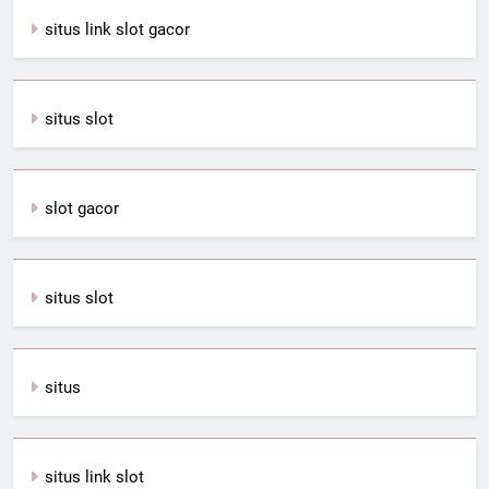
situs link slot gacor
situs slot
slot gacor
situs slot
situs
situs link slot