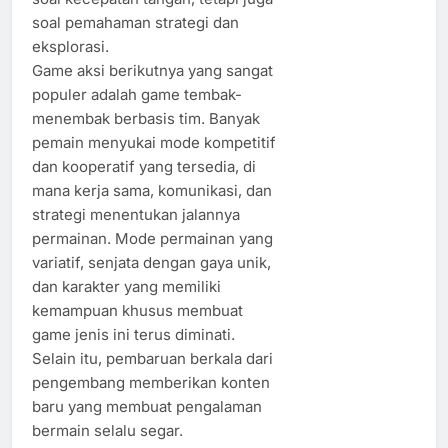
soal pemahaman strategi dan
eksplorasi.
Game aksi berikutnya yang sangat
populer adalah game tembak-
menembak berbasis tim. Banyak
pemain menyukai mode kompetitif
dan kooperatif yang tersedia, di
mana kerja sama, komunikasi, dan
strategi menentukan jalannya
permainan. Mode permainan yang
variatif, senjata dengan gaya unik,
dan karakter yang memiliki
kemampuan khusus membuat
game jenis ini terus diminati.
Selain itu, pembaruan berkala dari
pengembang memberikan konten
baru yang membuat pengalaman
bermain selalu segar.