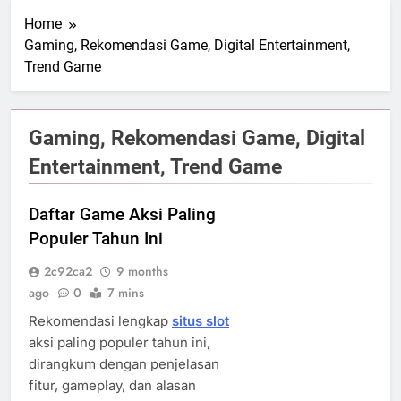
Home
Gaming, Rekomendasi Game, Digital Entertainment,
Trend Game
Gaming, Rekomendasi Game, Digital
Entertainment, Trend Game
Daftar Game Aksi Paling
Populer Tahun Ini
2c92ca2
9 months
ago
0
7 mins
Rekomendasi lengkap
situs slot
aksi paling populer tahun ini,
dirangkum dengan penjelasan
fitur, gameplay, dan alasan