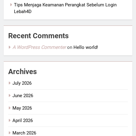
Tips Menjaga Keamanan Perangkat Sebelum Login
Lebah4D
Recent Comments
A WordPress Commenter
on
Hello world!
Archives
July 2026
June 2026
May 2026
April 2026
March 2026