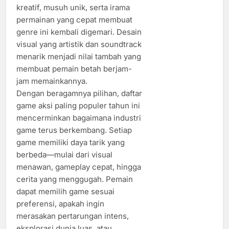
kreatif, musuh unik, serta irama
permainan yang cepat membuat
genre ini kembali digemari. Desain
visual yang artistik dan soundtrack
menarik menjadi nilai tambah yang
membuat pemain betah berjam-
jam memainkannya.
Dengan beragamnya pilihan, daftar
game aksi paling populer tahun ini
mencerminkan bagaimana industri
game terus berkembang. Setiap
game memiliki daya tarik yang
berbeda—mulai dari visual
menawan, gameplay cepat, hingga
cerita yang menggugah. Pemain
dapat memilih game sesuai
preferensi, apakah ingin
merasakan pertarungan intens,
eksplorasi dunia luas, atau