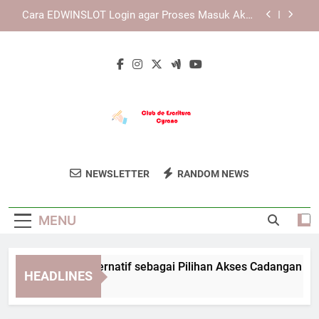
Skip
Cara Mempercepat Proses Login Edwinslot di
to
Browser dengan Aman dan Efisien
content
Cara Menjaga Keamanan Data Saat Lebah4D
Login
TIARA4D Link Alternatif sebagai Pilihan Akses
Cadangan
Cara EDWINSLOT Login agar Proses Masuk Akun
Berjalan Lancar
Cara Mempercepat Proses Login Edwinslot di
Browser dengan Aman dan Efisien
Club De Escritura
Bergabunglah Dengan Komunitas Penulis Di
Cara Menjaga Keamanan Data Saat Lebah4D
NEWSLETTER
RANDOM NEWS
Cyrano
Login
Club De Escritura Cyrano Dan Kembangkan
Keterampilan Sastra Anda.
MENU
ARA4D Link Alternatif sebagai Pilihan Akses Cadangan
HEADLINES
Weeks Ago