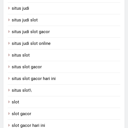
situs judi
situs judi slot
situs judi slot gacor
situs judi slot online
situs slot
situs slot gacor
situs slot gacor hari ini
situs slot\
slot
slot gacor
slot gacor hari ini