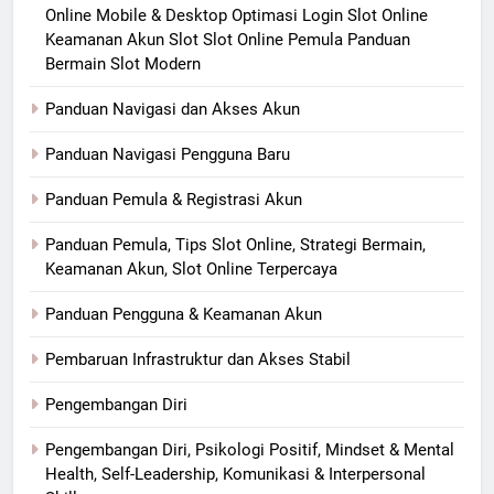
Online Mobile & Desktop Optimasi Login Slot Online
Keamanan Akun Slot Slot Online Pemula Panduan
Bermain Slot Modern
Panduan Navigasi dan Akses Akun
Panduan Navigasi Pengguna Baru
Panduan Pemula & Registrasi Akun
Panduan Pemula, Tips Slot Online, Strategi Bermain,
Keamanan Akun, Slot Online Terpercaya
Panduan Pengguna & Keamanan Akun
Pembaruan Infrastruktur dan Akses Stabil
Pengembangan Diri
Pengembangan Diri, Psikologi Positif, Mindset & Mental
Health, Self-Leadership, Komunikasi & Interpersonal