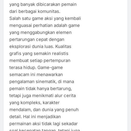
yang banyak dibicarakan pemain
dari berbagai komunitas.
Salah satu game aksi yang kembali
menguasai perhatian adalah game
yang menggabungkan elemen
pertarungan cepat dengan
eksplorasi dunia luas. Kualitas
grafis yang semakin realistis
membuat setiap pertempuran
terasa hidup. Game-game
semacam ini menawarkan
pengalaman sinematik, di mana
pemain tidak hanya bertarung,
tetapi juga menikmati alur cerita
yang kompleks, karakter
mendalam, dan dunia yang penuh
detail. Hal ini menjadikan
permainan aksi tidak lagi sekadar
soal kecepatan tangan, tetapi juga