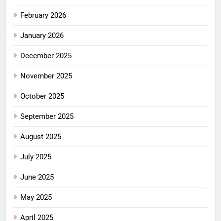
February 2026
January 2026
December 2025
November 2025
October 2025
September 2025
August 2025
July 2025
June 2025
May 2025
April 2025