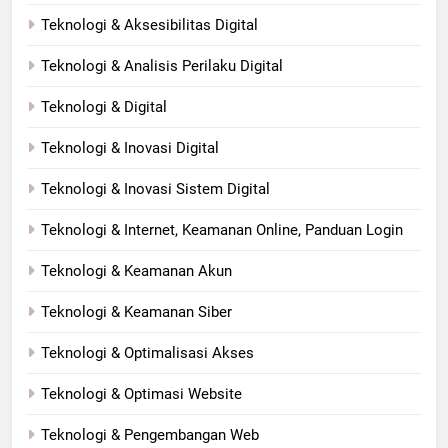
Teknologi & Aksesibilitas Digital
Teknologi & Analisis Perilaku Digital
Teknologi & Digital
Teknologi & Inovasi Digital
Teknologi & Inovasi Sistem Digital
Teknologi & Internet, Keamanan Online, Panduan Login
Teknologi & Keamanan Akun
Teknologi & Keamanan Siber
Teknologi & Optimalisasi Akses
Teknologi & Optimasi Website
Teknologi & Pengembangan Web