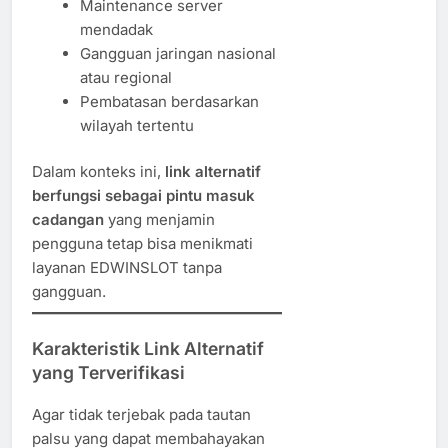
Maintenance server
mendadak
Gangguan jaringan nasional
atau regional
Pembatasan berdasarkan
wilayah tertentu
Dalam konteks ini,
link alternatif
berfungsi sebagai pintu masuk
cadangan
yang menjamin
pengguna tetap bisa menikmati
layanan EDWINSLOT tanpa
gangguan.
Karakteristik Link Alternatif
yang Terverifikasi
Agar tidak terjebak pada tautan
palsu yang dapat membahayakan