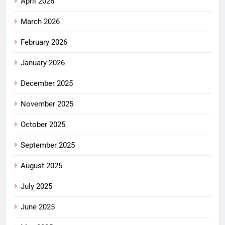
April 2026
March 2026
February 2026
January 2026
December 2025
November 2025
October 2025
September 2025
August 2025
July 2025
June 2025