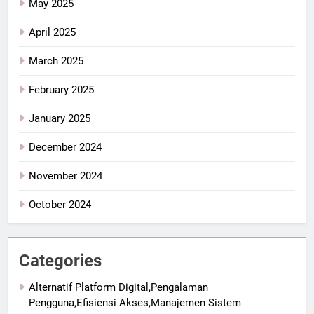
May 2025
April 2025
March 2025
February 2025
January 2025
December 2024
November 2024
October 2024
Categories
Alternatif Platform Digital,Pengalaman
Pengguna,Efisiensi Akses,Manajemen Sistem