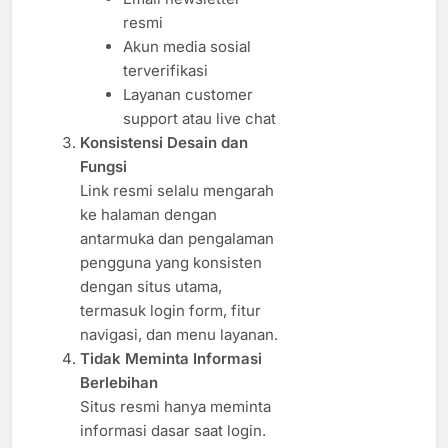
resmi
Akun media sosial
terverifikasi
Layanan customer
support atau live chat
Konsistensi Desain dan
Fungsi
Link resmi selalu mengarah
ke halaman dengan
antarmuka dan pengalaman
pengguna yang konsisten
dengan situs utama,
termasuk login form, fitur
navigasi, dan menu layanan.
Tidak Meminta Informasi
Berlebihan
Situs resmi hanya meminta
informasi dasar saat login.