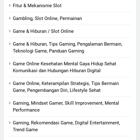
Fitur & Mekanisme Slot
Gambling, Slot Online, Permainan
Game & Hiburan / Slot Online
Game & Hiburan, Tips Gaming, Pengalaman Bermain,
Teknologi Game, Panduan Gaming
Game Online Kesehatan Mental Gaya Hidup Sehat
Komunikasi dan Hubungan Hiburan Digital
Game Online, Keterampilan Strategis, Tips Bermain
Game, Pengembangan Diri, Lifestyle Sehat
Gaming, Mindset Gamer, Skill Improvement, Mental
Performance
Gaming, Rekomendasi Game, Digital Entertainment,
Trend Game