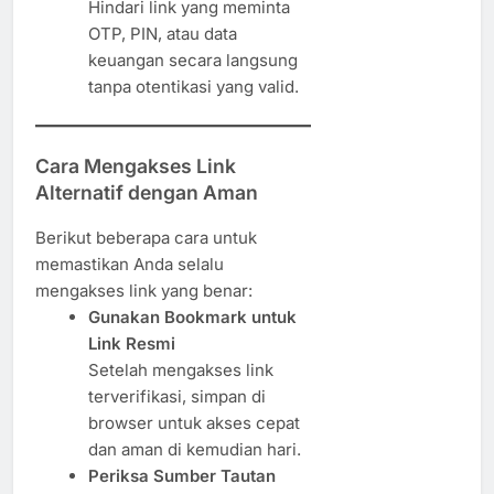
Hindari link yang meminta
OTP, PIN, atau data
keuangan secara langsung
tanpa otentikasi yang valid.
Cara Mengakses Link
Alternatif dengan Aman
Berikut beberapa cara untuk
memastikan Anda selalu
mengakses link yang benar:
Gunakan Bookmark untuk
Link Resmi
Setelah mengakses link
terverifikasi, simpan di
browser untuk akses cepat
dan aman di kemudian hari.
Periksa Sumber Tautan