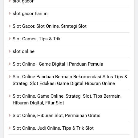
slot gacor
slot gacor hari ini
Slot Gacor, Slot Online, Strategi Slot
Slot Games, Tips & Trik
slot online
Slot Online | Game Digital | Panduan Pemula
Slot Online Panduan Bermain Rekomendasi Situs Tips &
Strategi Slot Edukasi Game Digital Hiburan Online
Slot Online, Game Online, Strategi Slot, Tips Bermain,
Hiburan Digital, Fitur Slot
Slot Online, Hiburan Slot, Permainan Gratis
Slot Online, Judi Online, Tips & Trik Slot