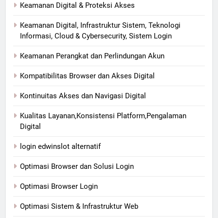
Keamanan Digital & Proteksi Akses
Keamanan Digital, Infrastruktur Sistem, Teknologi
Informasi, Cloud & Cybersecurity, Sistem Login
Keamanan Perangkat dan Perlindungan Akun
Kompatibilitas Browser dan Akses Digital
Kontinuitas Akses dan Navigasi Digital
Kualitas Layanan,Konsistensi Platform,Pengalaman
Digital
login edwinslot alternatif
Optimasi Browser dan Solusi Login
Optimasi Browser Login
Optimasi Sistem & Infrastruktur Web