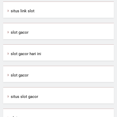
situs link slot
slot gacor
slot gacor hari in
i
slot gacor
situs slot gacor