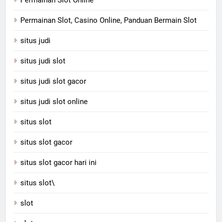
Permainan Slot Online
Permainan Slot, Casino Online, Panduan Bermain Slot
situs judi
situs judi slot
situs judi slot gacor
situs judi slot online
situs slot
situs slot gacor
situs slot gacor hari ini
situs slot\
slot