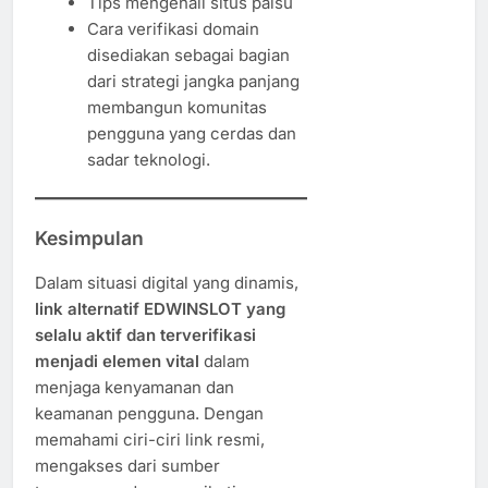
Tips mengenali situs palsu
Cara verifikasi domain
disediakan sebagai bagian
dari strategi jangka panjang
membangun komunitas
pengguna yang cerdas dan
sadar teknologi.
Kesimpulan
Dalam situasi digital yang dinamis,
link alternatif EDWINSLOT yang
selalu aktif dan terverifikasi
menjadi elemen vital
dalam
menjaga kenyamanan dan
keamanan pengguna. Dengan
memahami ciri-ciri link resmi,
mengakses dari sumber