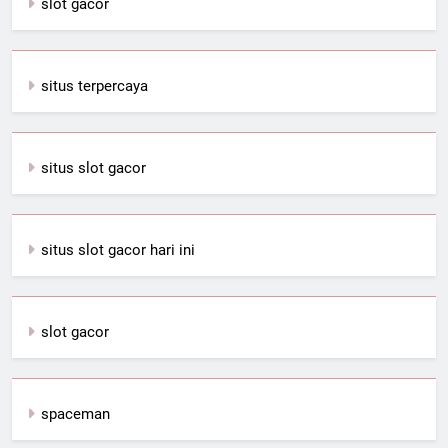
slot gacor
situs terpercaya
situs slot gacor
situs slot gacor hari ini
slot gacor
spaceman