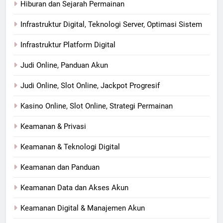
Hiburan dan Sejarah Permainan
Infrastruktur Digital, Teknologi Server, Optimasi Sistem
Infrastruktur Platform Digital
Judi Online, Panduan Akun
Judi Online, Slot Online, Jackpot Progresif
Kasino Online, Slot Online, Strategi Permainan
Keamanan & Privasi
Keamanan & Teknologi Digital
Keamanan dan Panduan
Keamanan Data dan Akses Akun
Keamanan Digital & Manajemen Akun