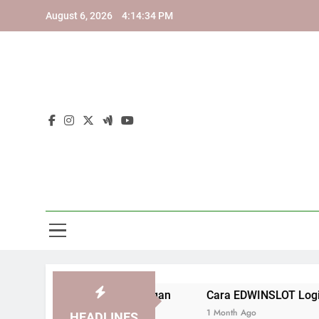
Skip
August 6, 2026
4:14:35 PM
to
content
Clu
Bergabung
ilihan Akses Cadangan
Cara EDWINSLOT Login agar Pros
1 Month Ago
HEADLINES