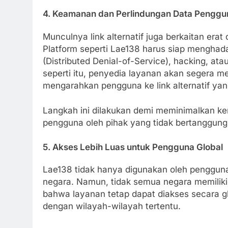
4.
Keamanan dan Perlindungan Data Penggu
Munculnya link alternatif juga berkaitan e
Platform seperti Lae138 harus siap menghad
(Distributed Denial-of-Service), hacking, atau
seperti itu, penyedia layanan akan segera 
mengarahkan pengguna ke link alternatif yan
Langkah ini dilakukan demi meminimalkan k
pengguna oleh pihak yang tidak bertanggung
5.
Akses Lebih Luas untuk Pengguna Global
Lae138 tidak hanya digunakan oleh pengguna
negara. Namun, tidak semua negara memiliki
bahwa layanan tetap dapat diakses secara gl
dengan wilayah-wilayah tertentu.