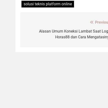
solusi teknis platform online
Previou
Post
navigation
Alasan Umum Koneksi Lambat Saat Log
Horas88 dan Cara Mengatasin