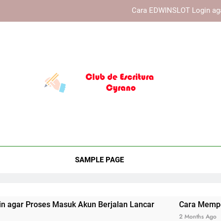
Cara EDWINSLOT Login aga
Cara Mempercepat Proses Login Edwinslo
Cara Menja
TIARA4D Link Alte
Cara EDWINSLOT Login aga
Cara Mempercepat Proses Login Edwinslo
b De Escritura Cyrano
lah Dengan Komunitas Penulis Di Club De Escritura Cyrano D
Cara Menja
SAMPLE PAGE
es Masuk Akun Berjalan Lancar
Cara Mempercepat Prose
2 Months Ago