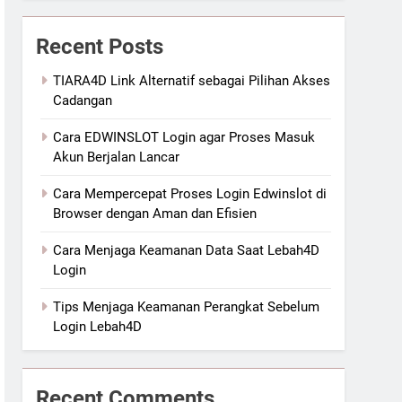
Recent Posts
TIARA4D Link Alternatif sebagai Pilihan Akses
Cadangan
Cara EDWINSLOT Login agar Proses Masuk
Akun Berjalan Lancar
Cara Mempercepat Proses Login Edwinslot di
Browser dengan Aman dan Efisien
Cara Menjaga Keamanan Data Saat Lebah4D
Login
Tips Menjaga Keamanan Perangkat Sebelum
Login Lebah4D
Recent Comments