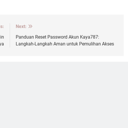
s:
Next:
in
Panduan Reset Password Akun Kaya787:
ya
Langkah-Langkah Aman untuk Pemulihan Akses