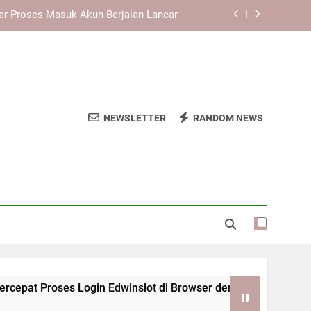
r Proses Masuk Akun Berjalan Lancar
t di Browser dengan Aman dan Efisien
ga Keamanan Data Saat Lebah4D Login
rnatif sebagai Pilihan Akses Cadangan
NEWSLETTER
RANDOM NEWS
r Proses Masuk Akun Berjalan Lancar
t di Browser dengan Aman dan Efisien
an Kembangkan Keterampilan Sastra Anda.
ga Keamanan Data Saat Lebah4D Login
s Login Edwinslot di Browser dengan Aman dan Efisien