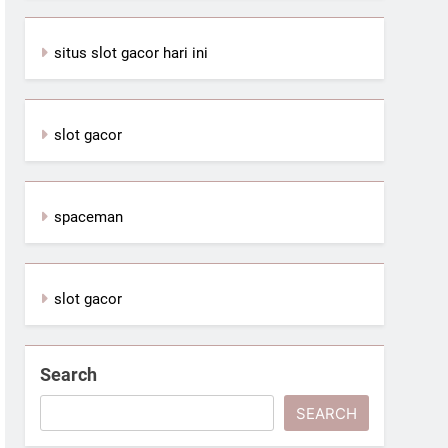
situs slot gacor hari ini
slot gacor
spaceman
slot gacor
Search
SEARCH