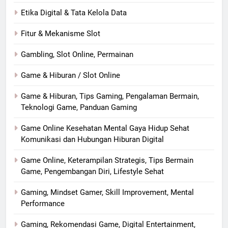
Etika Digital & Tata Kelola Data
Fitur & Mekanisme Slot
Gambling, Slot Online, Permainan
Game & Hiburan / Slot Online
Game & Hiburan, Tips Gaming, Pengalaman Bermain,
Teknologi Game, Panduan Gaming
Game Online Kesehatan Mental Gaya Hidup Sehat
Komunikasi dan Hubungan Hiburan Digital
Game Online, Keterampilan Strategis, Tips Bermain
Game, Pengembangan Diri, Lifestyle Sehat
Gaming, Mindset Gamer, Skill Improvement, Mental
Performance
Gaming, Rekomendasi Game, Digital Entertainment,