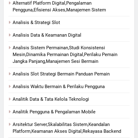
Alternatif Platform Digital,Pengalaman
Pengguna,Efisiensi Akses,Manajemen Sistem
Analisis & Strategi Slot
Analisis Data & Keamanan Digital
Analisis Sistem Permainan,Studi Konsistensi
Mesin,Dinamika Permainan Digital,Perilaku Pemain
Jangka Panjang,Manajemen Sesi Bermain
Analisis Slot Strategi Bermain Panduan Pemain
Analisis Waktu Bermain & Perilaku Pengguna
Analitik Data & Tata Kelola Teknologi
Analitik Pengguna & Pengalaman Mobile
Arsitektur Server,Skalabilitas Sistem,Keandalan
Platform,Keamanan Akses Digital,Rekayasa Backend