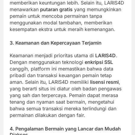
memberikan keuntungan lebih. Selain itu, LARIS4D
menawarkan
putaran gratis
yang memungkinkan
pemain untuk mencoba permainan tanpa
menggunakan modal tambahan, memberikan
kesempatan ekstra untuk meraih kemenangan.
3.
Keamanan dan Kepercayaan Terjamin
Keamanan menjadi prioritas utama di
LARIS4D
.
Dengan menggunakan teknologi
enkripsi SSL
canggih, platform ini memastikan bahwa data
pribadi dan transaksi keuangan pemain tetap
aman. Selain itu, LARIS4D memiliki
lisensi resmi
,
yang berarti situs ini diatur oleh badan pengawas
yang sah dan terpercaya. Pemain dapat merasa
tenang dan nyaman saat bermain, mengetahui
bahwa semua transaksi mereka terlindungi dan
permainan dilakukan dengan fair.
4.
Pengalaman Bermain yang Lancar dan Mudah
Diakses