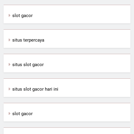
slot gacor
situs terpercaya
situs slot gacor
situs slot gacor hari ini
slot gacor