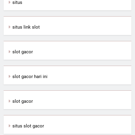
situs
situs link slot
slot gacor
slot gacor hari in
i
slot gacor
situs slot gacor