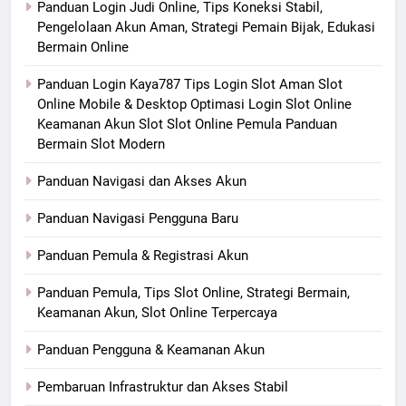
Panduan Login Judi Online, Tips Koneksi Stabil,
Pengelolaan Akun Aman, Strategi Pemain Bijak, Edukasi
Bermain Online
Panduan Login Kaya787 Tips Login Slot Aman Slot
Online Mobile & Desktop Optimasi Login Slot Online
Keamanan Akun Slot Slot Online Pemula Panduan
Bermain Slot Modern
Panduan Navigasi dan Akses Akun
Panduan Navigasi Pengguna Baru
Panduan Pemula & Registrasi Akun
Panduan Pemula, Tips Slot Online, Strategi Bermain,
Keamanan Akun, Slot Online Terpercaya
Panduan Pengguna & Keamanan Akun
Pembaruan Infrastruktur dan Akses Stabil