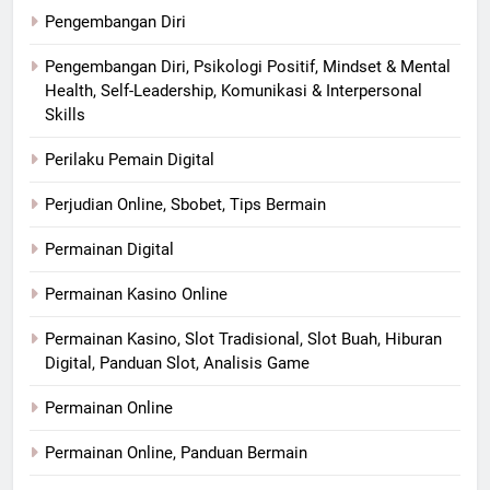
Pengembangan Diri
Pengembangan Diri, Psikologi Positif, Mindset & Mental
Health, Self-Leadership, Komunikasi & Interpersonal
Skills
Perilaku Pemain Digital
Perjudian Online, Sbobet, Tips Bermain
Permainan Digital
Permainan Kasino Online
Permainan Kasino, Slot Tradisional, Slot Buah, Hiburan
Digital, Panduan Slot, Analisis Game
Permainan Online
Permainan Online, Panduan Bermain