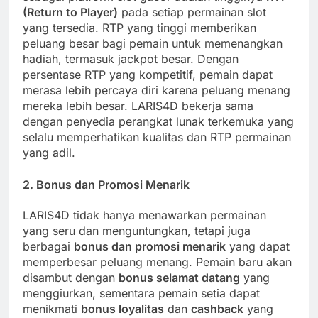
(Return to Player)
pada setiap permainan slot
yang tersedia. RTP yang tinggi memberikan
peluang besar bagi pemain untuk memenangkan
hadiah, termasuk jackpot besar. Dengan
persentase RTP yang kompetitif, pemain dapat
merasa lebih percaya diri karena peluang menang
mereka lebih besar. LARIS4D bekerja sama
dengan penyedia perangkat lunak terkemuka yang
selalu memperhatikan kualitas dan RTP permainan
yang adil.
2.
Bonus dan Promosi Menarik
LARIS4D tidak hanya menawarkan permainan
yang seru dan menguntungkan, tetapi juga
berbagai
bonus dan promosi menarik
yang dapat
memperbesar peluang menang. Pemain baru akan
disambut dengan
bonus selamat datang
yang
menggiurkan, sementara pemain setia dapat
menikmati
bonus loyalitas
dan
cashback
yang