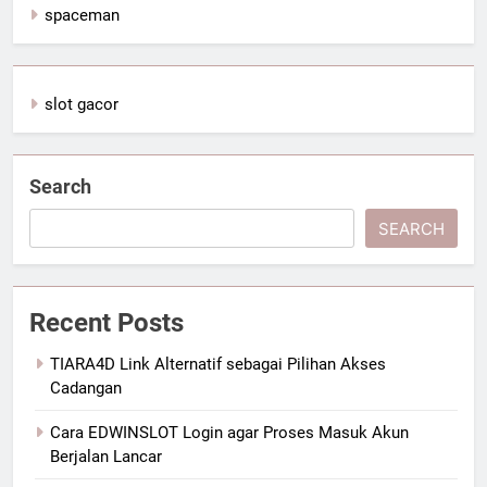
spaceman
slot gacor
Search
SEARCH
Recent Posts
TIARA4D Link Alternatif sebagai Pilihan Akses
Cadangan
Cara EDWINSLOT Login agar Proses Masuk Akun
Berjalan Lancar