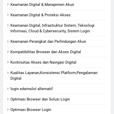
Keamanan Digital & Manajemen Akun
Keamanan Digital & Proteksi Akses
Keamanan Digital, Infrastruktur Sistem, Teknologi
Informasi, Cloud & Cybersecurity, Sistem Login
Keamanan Perangkat dan Perlindungan Akun
Kompatibilitas Browser dan Akses Digital
Kontinuitas Akses dan Navigasi Digital
Kualitas Layanan,Konsistensi Platform,Pengalaman
Digital
login edwinslot alternatif
Optimasi Browser dan Solusi Login
Optimasi Browser Login