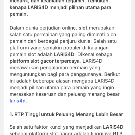
menarik, dan keamanan terjamin. Temukan
kenapa LARIS4D menjadi pilihan utama para
pemain.
Dalam dunia perjudian online,
slot
merupakan
salah satu permainan yang paling diminati oleh
pemain dari berbagai penjuru dunia. Salah satu
platform yang semakin populer di kalangan
pemain slot adalah
LARIS4D
. Dikenal sebagai
platform slot gacor terpercaya
, LARIS4D
menawarkan pengalaman bermain yang
menguntungkan bagi para penggunanya. Berikut
ini adalah beberapa alasan mengapa LARIS4D
menjadi pilihan utama para pemain yang ingin
merasakan keseruan dan peluang menang besar
laris4d
.
1.
RTP Tinggi untuk Peluang Menang Lebih Besar
Salah satu faktor kunci yang menjadikan
LARIS4D
sebagai platform slot gacor adalah tingginya
RTP