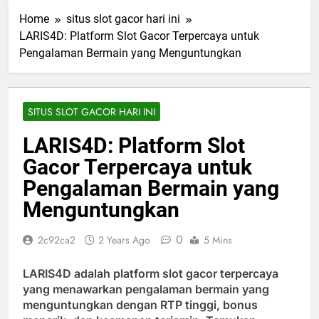
Home
situs slot gacor hari ini
LARIS4D: Platform Slot Gacor Terpercaya untuk
Pengalaman Bermain yang Menguntungkan
SITUS SLOT GACOR HARI INI
LARIS4D: Platform Slot
Gacor Terpercaya untuk
Pengalaman Bermain yang
Menguntungkan
0
2c92ca2
2 Years Ago
5 Mins
LARIS4D adalah platform slot gacor terpercaya
yang menawarkan pengalaman bermain yang
menguntungkan dengan RTP tinggi, bonus