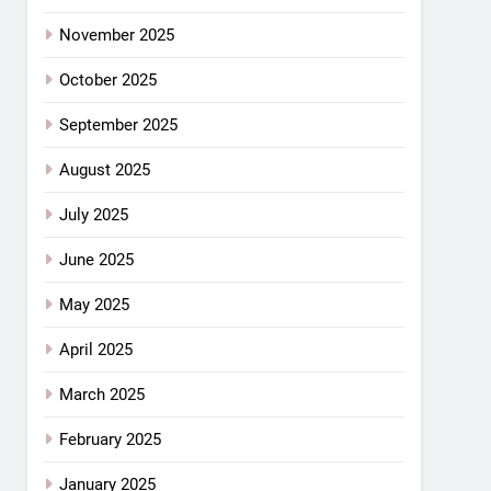
November 2025
October 2025
September 2025
August 2025
July 2025
June 2025
May 2025
April 2025
March 2025
February 2025
January 2025