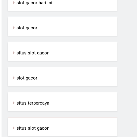
slot gacor hari in
i
slot gacor
situs slot gacor
slot gacor
situs terpercaya
situs slot gacor