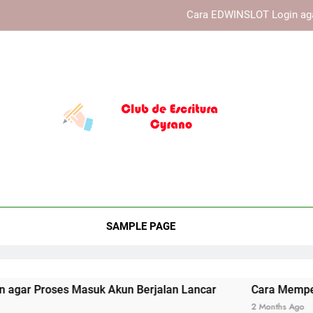
Cara EDWINSLOT Login aga
Cara Mempercepat Proses Login Edwinslo
Cara Menja
TIARA4D Link Alte
Cara EDWINSLOT Login aga
Cara Mempercepat Proses Login Edwinslo
b De Escritura Cyrano
lah Dengan Komunitas Penulis Di Club De Escritura Cyrano D
Cara Menja
SAMPLE PAGE
s Masuk Akun Berjalan Lancar
Cara Mempercepat Prose
2 Months Ago