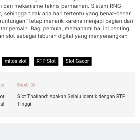
an dari mekanisme teknis permainan. Sistem RNG
 sehingga tidak ada hari tertentu yang benar-benar
eruntungan” tetap menarik karena menjadi bagian dari
tar pemain. Bagi pemula, memahami hal ini penting
kan slot sebagai hiburan digital yang menyenangkan
mitos slot
RTP Slot
Slot Gacor
s:
Next:
ot
Slot Thailand: Apakah Selalu Identik dengan RTP
tal
Tinggi