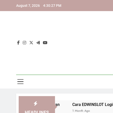
Skip
August 7, 2026
4:30:28 PM
to
content
Clu
Bergabung
lihan Akses Cadangan
Cara EDWINSLOT Login agar Prose
1 Month Ago
HEADLINES