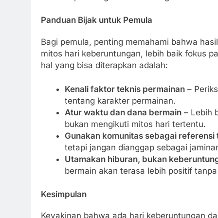
Panduan Bijak untuk Pemula
Bagi pemula, penting memahami bahwa hasil p
mitos hari keberuntungan, lebih baik fokus p
hal yang bisa diterapkan adalah:
Kenali faktor teknis permainan
– Perik
tentang karakter permainan.
Atur waktu dan dana bermain
– Lebih b
bukan mengikuti mitos hari tertentu.
Gunakan komunitas sebagai referensi
tetapi jangan dianggap sebagai jamina
Utamakan hiburan, bukan keberuntun
bermain akan terasa lebih positif tanpa
Kesimpulan
Keyakinan bahwa ada hari keberuntungan dala