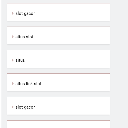
slot gacor
situs slot
situs
situs link slot
slot gacor