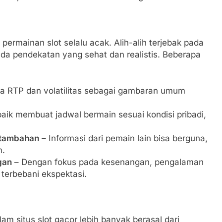
ermainan slot selalu acak. Alih-alih terjebak pada
ada pendekatan yang sehat dan realistis. Beberapa
sa RTP dan volatilitas sebagai gambaran umum
aik membuat jadwal bermain sesuai kondisi pribadi,
 tambahan
– Informasi dari pemain lain bisa berguna,
n.
gan
– Dengan fokus pada kesenangan, pengalaman
 terbebani ekspektasi.
m situs slot gacor lebih banyak berasal dari