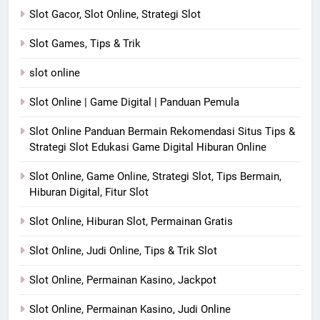
Slot Gacor, Slot Online, Strategi Slot
Slot Games, Tips & Trik
slot online
Slot Online | Game Digital | Panduan Pemula
Slot Online Panduan Bermain Rekomendasi Situs Tips &
Strategi Slot Edukasi Game Digital Hiburan Online
Slot Online, Game Online, Strategi Slot, Tips Bermain,
Hiburan Digital, Fitur Slot
Slot Online, Hiburan Slot, Permainan Gratis
Slot Online, Judi Online, Tips & Trik Slot
Slot Online, Permainan Kasino, Jackpot
Slot Online, Permainan Kasino, Judi Online