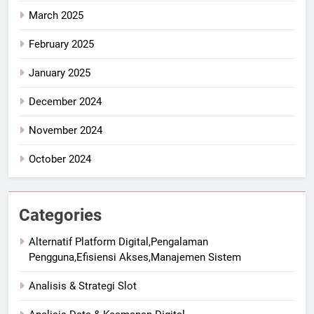
March 2025
February 2025
January 2025
December 2024
November 2024
October 2024
Categories
Alternatif Platform Digital,Pengalaman
Pengguna,Efisiensi Akses,Manajemen Sistem
Analisis & Strategi Slot