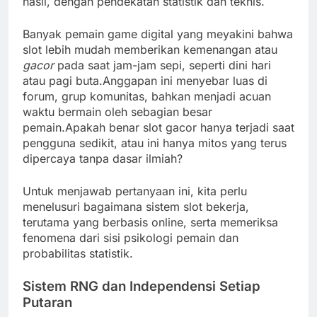
hasil, dengan pendekatan statistik dan teknis.
Banyak pemain game digital yang meyakini bahwa
slot lebih mudah memberikan kemenangan atau
gacor
pada saat jam-jam sepi, seperti dini hari
atau pagi buta.Anggapan ini menyebar luas di
forum, grup komunitas, bahkan menjadi acuan
waktu bermain oleh sebagian besar
pemain.Apakah benar slot gacor hanya terjadi saat
pengguna sedikit, atau ini hanya mitos yang terus
dipercaya tanpa dasar ilmiah?
Untuk menjawab pertanyaan ini, kita perlu
menelusuri bagaimana sistem slot bekerja,
terutama yang berbasis online, serta memeriksa
fenomena dari sisi psikologi pemain dan
probabilitas statistik.
Sistem RNG dan Independensi Setiap
Putaran