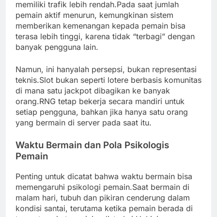
memiliki trafik lebih rendah.Pada saat jumlah
pemain aktif menurun, kemungkinan sistem
memberikan kemenangan kepada pemain bisa
terasa lebih tinggi, karena tidak “terbagi” dengan
banyak pengguna lain.
Namun, ini hanyalah persepsi, bukan representasi
teknis.Slot bukan seperti lotere berbasis komunitas
di mana satu jackpot dibagikan ke banyak
orang.RNG tetap bekerja secara mandiri untuk
setiap pengguna, bahkan jika hanya satu orang
yang bermain di server pada saat itu.
Waktu Bermain dan Pola Psikologis
Pemain
Penting untuk dicatat bahwa waktu bermain bisa
memengaruhi psikologi pemain.Saat bermain di
malam hari, tubuh dan pikiran cenderung dalam
kondisi santai, terutama ketika pemain berada di