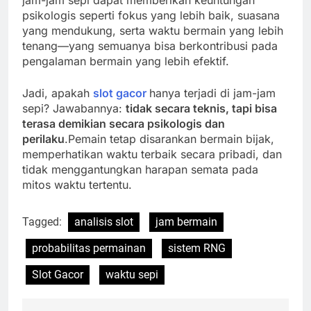
psikologis seperti fokus yang lebih baik, suasana
yang mendukung, serta waktu bermain yang lebih
tenang—yang semuanya bisa berkontribusi pada
pengalaman bermain yang lebih efektif.
Jadi, apakah
slot gacor
hanya terjadi di jam-jam
sepi? Jawabannya:
tidak secara teknis, tapi bisa
terasa demikian secara psikologis dan
perilaku
.Pemain tetap disarankan bermain bijak,
memperhatikan waktu terbaik secara pribadi, dan
tidak menggantungkan harapan semata pada
mitos waktu tertentu.
Tagged:
analisis slot
jam bermain
probabilitas permainan
sistem RNG
Slot Gacor
waktu sepi