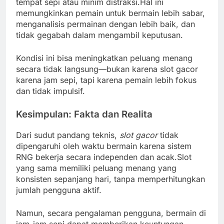
tempat sepi atau minim distraksi.Hal ini
memungkinkan pemain untuk bermain lebih sabar,
menganalisis permainan dengan lebih baik, dan
tidak gegabah dalam mengambil keputusan.
Kondisi ini bisa meningkatkan peluang menang
secara tidak langsung—bukan karena slot gacor
karena jam sepi, tapi karena pemain lebih fokus
dan tidak impulsif.
Kesimpulan: Fakta dan Realita
Dari sudut pandang teknis,
slot gacor
tidak
dipengaruhi oleh waktu bermain karena sistem
RNG bekerja secara independen dan acak.Slot
yang sama memiliki peluang menang yang
konsisten sepanjang hari, tanpa memperhitungkan
jumlah pengguna aktif.
Namun, secara pengalaman pengguna, bermain di
jam-jam sepi dapat memberikan keuntungan