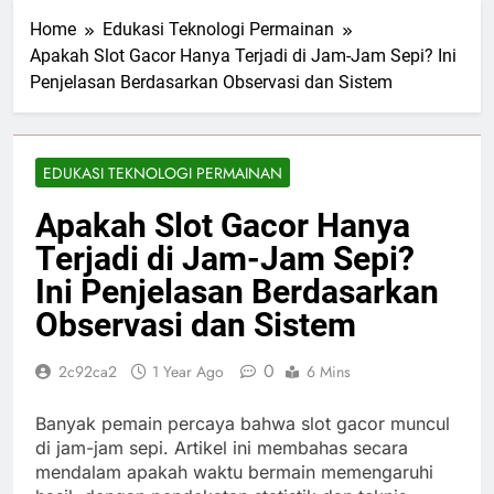
Home
Edukasi Teknologi Permainan
Apakah Slot Gacor Hanya Terjadi di Jam-Jam Sepi? Ini
Penjelasan Berdasarkan Observasi dan Sistem
EDUKASI TEKNOLOGI PERMAINAN
Apakah Slot Gacor Hanya
Terjadi di Jam-Jam Sepi?
Ini Penjelasan Berdasarkan
Observasi dan Sistem
0
2c92ca2
1 Year Ago
6 Mins
Banyak pemain percaya bahwa slot gacor muncul
di jam-jam sepi. Artikel ini membahas secara
mendalam apakah waktu bermain memengaruhi