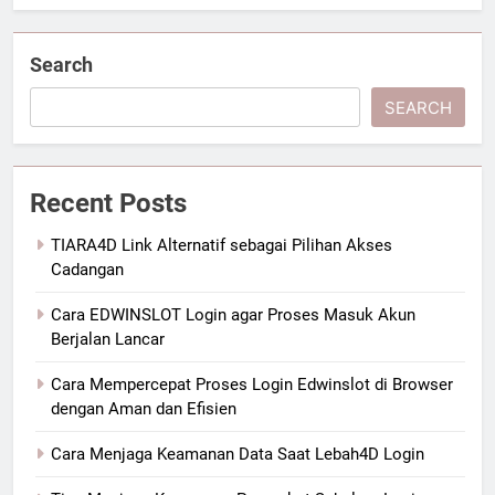
Search
SEARCH
Recent Posts
TIARA4D Link Alternatif sebagai Pilihan Akses
Cadangan
Cara EDWINSLOT Login agar Proses Masuk Akun
Berjalan Lancar
Cara Mempercepat Proses Login Edwinslot di Browser
dengan Aman dan Efisien
Cara Menjaga Keamanan Data Saat Lebah4D Login