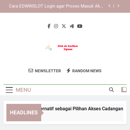
Skip
Cara Mempercepat Proses Login Edwinslot di
to
Browser dengan Aman dan Efisien
content
Cara Menjaga Keamanan Data Saat Lebah4D
Login
TIARA4D Link Alternatif sebagai Pilihan Akses
Cadangan
Cara EDWINSLOT Login agar Proses Masuk Akun
Berjalan Lancar
Cara Mempercepat Proses Login Edwinslot di
Browser dengan Aman dan Efisien
Club De Escritura
Bergabunglah Dengan Komunitas Penulis Di
Cara Menjaga Keamanan Data Saat Lebah4D
NEWSLETTER
RANDOM NEWS
Cyrano
Login
Club De Escritura Cyrano Dan Kembangkan
Keterampilan Sastra Anda.
MENU
IARA4D Link Alternatif sebagai Pilihan Akses Cadangan
HEADLINES
Weeks Ago