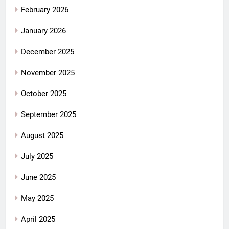
February 2026
January 2026
December 2025
November 2025
October 2025
September 2025
August 2025
July 2025
June 2025
May 2025
April 2025