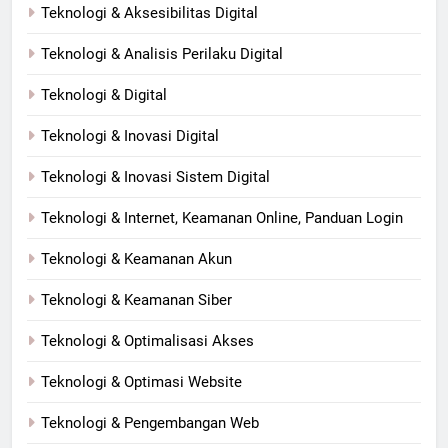
Teknologi & Aksesibilitas Digital
Teknologi & Analisis Perilaku Digital
Teknologi & Digital
Teknologi & Inovasi Digital
Teknologi & Inovasi Sistem Digital
Teknologi & Internet, Keamanan Online, Panduan Login
Teknologi & Keamanan Akun
Teknologi & Keamanan Siber
Teknologi & Optimalisasi Akses
Teknologi & Optimasi Website
Teknologi & Pengembangan Web