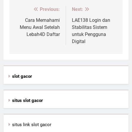
Previous:
Next:
Post
navigation
Cara Memahami
LAE138 Login dan
Menu Awal Setelah
Stabilitas Sistem
Lebah4D Daftar
untuk Pengguna
Digital
slot gacor
situs slot gacor
situs link slot gacor