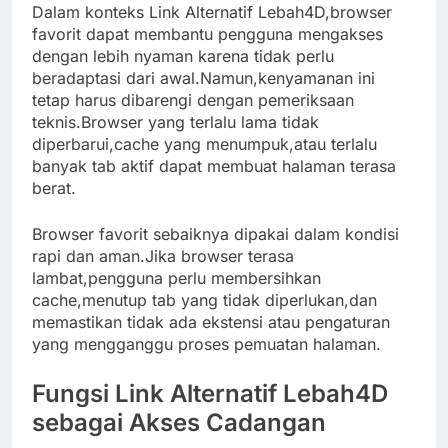
Dalam konteks Link Alternatif Lebah4D,browser
favorit dapat membantu pengguna mengakses
dengan lebih nyaman karena tidak perlu
beradaptasi dari awal.Namun,kenyamanan ini
tetap harus dibarengi dengan pemeriksaan
teknis.Browser yang terlalu lama tidak
diperbarui,cache yang menumpuk,atau terlalu
banyak tab aktif dapat membuat halaman terasa
berat.
Browser favorit sebaiknya dipakai dalam kondisi
rapi dan aman.Jika browser terasa
lambat,pengguna perlu membersihkan
cache,menutup tab yang tidak diperlukan,dan
memastikan tidak ada ekstensi atau pengaturan
yang mengganggu proses pemuatan halaman.
Fungsi Link Alternatif Lebah4D
sebagai Akses Cadangan