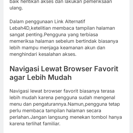
baik hentikan akses dan lakukan pemeriksaan
ulang.
Dalam penggunaan Link Alternatif
Lebah4D,ketelitian membaca tampilan halaman
sangat penting.Pengguna yang terbiasa
memeriksa halaman sebelum bertindak biasanya
lebih mampu menjaga keamanan akun dan
menghindari kesalahan akses.
Navigasi Lewat Browser Favorit
agar Lebih Mudah
Navigasi lewat browser favorit biasanya terasa
lebih mudah karena pengguna sudah mengenal
menu dan pengaturannya.Namun,pengguna tetap
perlu membaca tampilan halaman secara
perlahan.Jangan langsung menekan tombol hanya
karena terlihat familiar.