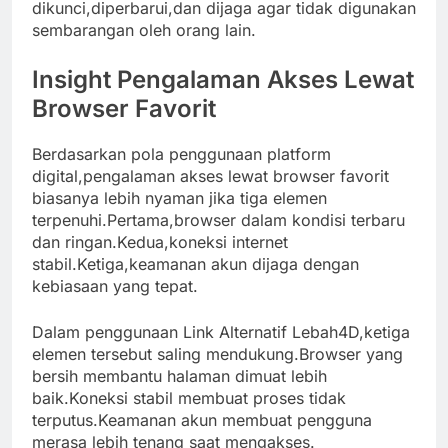
dikunci,diperbarui,dan dijaga agar tidak digunakan
sembarangan oleh orang lain.
Insight Pengalaman Akses Lewat
Browser Favorit
Berdasarkan pola penggunaan platform
digital,pengalaman akses lewat browser favorit
biasanya lebih nyaman jika tiga elemen
terpenuhi.Pertama,browser dalam kondisi terbaru
dan ringan.Kedua,koneksi internet
stabil.Ketiga,keamanan akun dijaga dengan
kebiasaan yang tepat.
Dalam penggunaan Link Alternatif Lebah4D,ketiga
elemen tersebut saling mendukung.Browser yang
bersih membantu halaman dimuat lebih
baik.Koneksi stabil membuat proses tidak
terputus.Keamanan akun membuat pengguna
merasa lebih tenang saat mengakses.