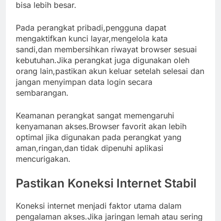
bisa lebih besar.
Pada perangkat pribadi,pengguna dapat
mengaktifkan kunci layar,mengelola kata
sandi,dan membersihkan riwayat browser sesuai
kebutuhan.Jika perangkat juga digunakan oleh
orang lain,pastikan akun keluar setelah selesai dan
jangan menyimpan data login secara
sembarangan.
Keamanan perangkat sangat memengaruhi
kenyamanan akses.Browser favorit akan lebih
optimal jika digunakan pada perangkat yang
aman,ringan,dan tidak dipenuhi aplikasi
mencurigakan.
Pastikan Koneksi Internet Stabil
Koneksi internet menjadi faktor utama dalam
pengalaman akses.Jika jaringan lemah atau sering