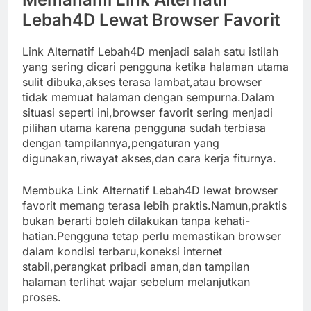
Lebah4D Lewat Browser Favorit
Link Alternatif Lebah4D menjadi salah satu istilah
yang sering dicari pengguna ketika halaman utama
sulit dibuka,akses terasa lambat,atau browser
tidak memuat halaman dengan sempurna.Dalam
situasi seperti ini,browser favorit sering menjadi
pilihan utama karena pengguna sudah terbiasa
dengan tampilannya,pengaturan yang
digunakan,riwayat akses,dan cara kerja fiturnya.
Membuka Link Alternatif Lebah4D lewat browser
favorit memang terasa lebih praktis.Namun,praktis
bukan berarti boleh dilakukan tanpa kehati-
hatian.Pengguna tetap perlu memastikan browser
dalam kondisi terbaru,koneksi internet
stabil,perangkat pribadi aman,dan tampilan
halaman terlihat wajar sebelum melanjutkan
proses.