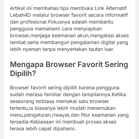
Artikel ini membahas tips membuka Link Alternatif
Lebah4D melalui browser favorit secara informatif
dan profesional.Fokusnya adalah membantu
pengguna memahami cara menyiapkan
browser,menjaga keamanan akun,mengatasi akses
lambat,serta membangun pengalaman digital yang
lebih nyaman tanpa menyertakan tautan luar.
Mengapa Browser Favorit Sering
Dipilih?
Browser favorit sering dipilih karena pengguna
sudah merasa familiar dengan tampilannya.Ketika
seseorang terbiasa memakai satu browser
tertentu,ia biasanya lebih mudah menemukan
menu,pengaturan,riwayat,dan fitur keamanan yang
tersedia.Kebiasaan ini membuat proses akses
terasa lebih cepat dipahami.