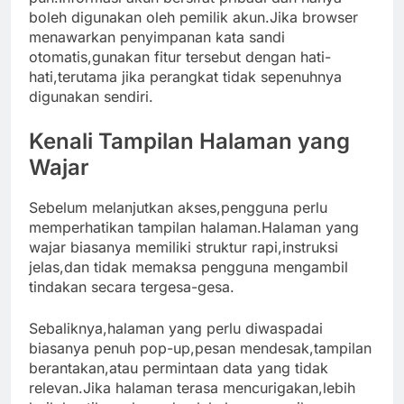
boleh digunakan oleh pemilik akun.Jika browser
menawarkan penyimpanan kata sandi
otomatis,gunakan fitur tersebut dengan hati-
hati,terutama jika perangkat tidak sepenuhnya
digunakan sendiri.
Kenali Tampilan Halaman yang
Wajar
Sebelum melanjutkan akses,pengguna perlu
memperhatikan tampilan halaman.Halaman yang
wajar biasanya memiliki struktur rapi,instruksi
jelas,dan tidak memaksa pengguna mengambil
tindakan secara tergesa-gesa.
Sebaliknya,halaman yang perlu diwaspadai
biasanya penuh pop-up,pesan mendesak,tampilan
berantakan,atau permintaan data yang tidak
relevan.Jika halaman terasa mencurigakan,lebih