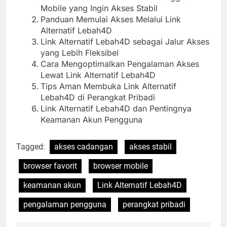
Mobile yang Ingin Akses Stabil
Panduan Memulai Akses Melalui Link
Alternatif Lebah4D
Link Alternatif Lebah4D sebagai Jalur Akses
yang Lebih Fleksibel
Cara Mengoptimalkan Pengalaman Akses
Lewat Link Alternatif Lebah4D
Tips Aman Membuka Link Alternatif
Lebah4D di Perangkat Pribadi
Link Alternatif Lebah4D dan Pentingnya
Keamanan Akun Pengguna
Tagged:
akses cadangan
akses stabil
browser favorit
browser mobile
keamanan akun
Link Alternatif Lebah4D
pengalaman pengguna
perangkat pribadi