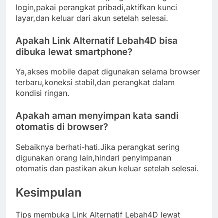
login,pakai perangkat pribadi,aktifkan kunci
layar,dan keluar dari akun setelah selesai.
Apakah Link Alternatif Lebah4D bisa
dibuka lewat smartphone?
Ya,akses mobile dapat digunakan selama browser
terbaru,koneksi stabil,dan perangkat dalam
kondisi ringan.
Apakah aman menyimpan kata sandi
otomatis di browser?
Sebaiknya berhati-hati.Jika perangkat sering
digunakan orang lain,hindari penyimpanan
otomatis dan pastikan akun keluar setelah selesai.
Kesimpulan
Tips membuka Link Alternatif Lebah4D lewat