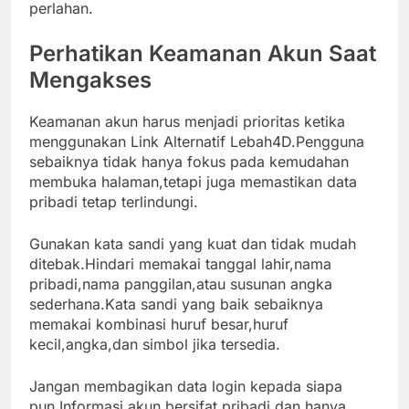
perlahan.
Perhatikan Keamanan Akun Saat
Mengakses
Keamanan akun harus menjadi prioritas ketika
menggunakan Link Alternatif Lebah4D.Pengguna
sebaiknya tidak hanya fokus pada kemudahan
membuka halaman,tetapi juga memastikan data
pribadi tetap terlindungi.
Gunakan kata sandi yang kuat dan tidak mudah
ditebak.Hindari memakai tanggal lahir,nama
pribadi,nama panggilan,atau susunan angka
sederhana.Kata sandi yang baik sebaiknya
memakai kombinasi huruf besar,huruf
kecil,angka,dan simbol jika tersedia.
Jangan membagikan data login kepada siapa
pun.Informasi akun bersifat pribadi dan hanya