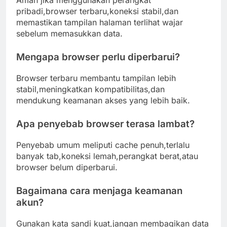
Aman jika menggunakan perangkat
pribadi,browser terbaru,koneksi stabil,dan
memastikan tampilan halaman terlihat wajar
sebelum memasukkan data.
Mengapa browser perlu diperbarui?
Browser terbaru membantu tampilan lebih
stabil,meningkatkan kompatibilitas,dan
mendukung keamanan akses yang lebih baik.
Apa penyebab browser terasa lambat?
Penyebab umum meliputi cache penuh,terlalu
banyak tab,koneksi lemah,perangkat berat,atau
browser belum diperbarui.
Bagaimana cara menjaga keamanan
akun?
Gunakan kata sandi kuat,jangan membagikan data