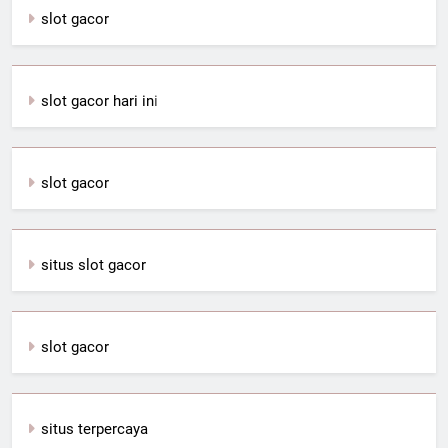
slot gacor
slot gacor hari in
i
slot gacor
situs slot gacor
slot gacor
situs terpercaya