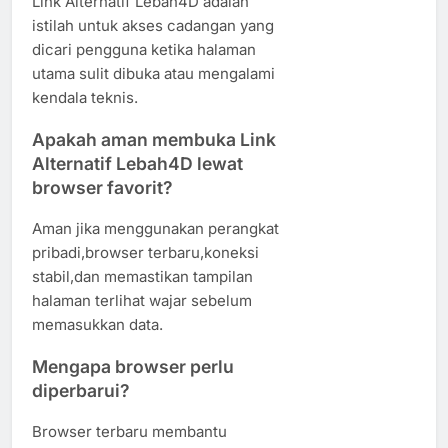
Link Alternatif Lebah4D adalah
istilah untuk akses cadangan yang
dicari pengguna ketika halaman
utama sulit dibuka atau mengalami
kendala teknis.
Apakah aman membuka Link
Alternatif Lebah4D lewat
browser favorit?
Aman jika menggunakan perangkat
pribadi,browser terbaru,koneksi
stabil,dan memastikan tampilan
halaman terlihat wajar sebelum
memasukkan data.
Mengapa browser perlu
diperbarui?
Browser terbaru membantu