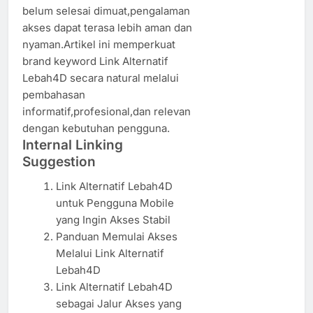
belum selesai dimuat,pengalaman
akses dapat terasa lebih aman dan
nyaman.Artikel ini memperkuat
brand keyword Link Alternatif
Lebah4D secara natural melalui
pembahasan
informatif,profesional,dan relevan
dengan kebutuhan pengguna.
Internal Linking
Suggestion
Link Alternatif Lebah4D
untuk Pengguna Mobile
yang Ingin Akses Stabil
Panduan Memulai Akses
Melalui Link Alternatif
Lebah4D
Link Alternatif Lebah4D
sebagai Jalur Akses yang