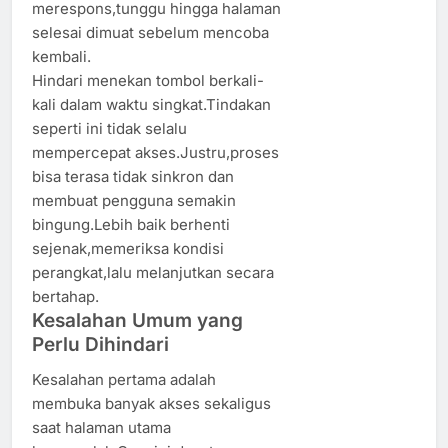
merespons,tunggu hingga halaman
selesai dimuat sebelum mencoba
kembali.
Hindari menekan tombol berkali-
kali dalam waktu singkat.Tindakan
seperti ini tidak selalu
mempercepat akses.Justru,proses
bisa terasa tidak sinkron dan
membuat pengguna semakin
bingung.Lebih baik berhenti
sejenak,memeriksa kondisi
perangkat,lalu melanjutkan secara
bertahap.
Kesalahan Umum yang
Perlu Dihindari
Kesalahan pertama adalah
membuka banyak akses sekaligus
saat halaman utama