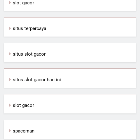
slot gacor
situs terpercaya
situs slot gacor
situs slot gacor hari ini
slot gacor
spaceman