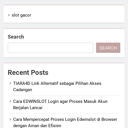
slot gacor
Search
SEARCH
Recent Posts
TIARA4D Link Alternatif sebagai Pilihan Akses
Cadangan
Cara EDWINSLOT Login agar Proses Masuk Akun
Berjalan Lancar
Cara Mempercepat Proses Login Edwinslot di Browser
dengan Aman dan Efisien