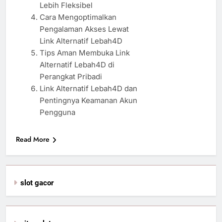
Lebih Fleksibel
Cara Mengoptimalkan
Pengalaman Akses Lewat
Link Alternatif Lebah4D
Tips Aman Membuka Link
Alternatif Lebah4D di
Perangkat Pribadi
Link Alternatif Lebah4D dan
Pentingnya Keamanan Akun
Pengguna
Read More
slot gacor