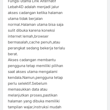
Fungsi utama Link Alternatif
Lebah4D adalah menjadi jalur
akses cadangan ketika halaman
utama tidak berjalan
normal.Halaman utama bisa saja
sulit dibuka karena koneksi
internet lemah,browser
bermasalah,cache penuh,atau
perangkat sedang bekerja terlalu
berat.
Akses cadangan membantu
pengguna tetap memiliki pilihan
saat akses utama mengalami
kendala.Namun,pengguna tetap
perlu selektif.Sebelum
memasukkan data atau
melanjutkan proses,pastikan
halaman yang dibuka memiliki
tampilan wajar,instruksi mudah