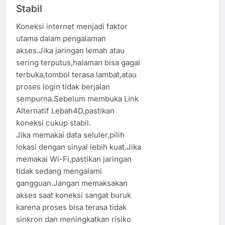
Stabil
Koneksi internet menjadi faktor
utama dalam pengalaman
akses.Jika jaringan lemah atau
sering terputus,halaman bisa gagal
terbuka,tombol terasa lambat,atau
proses login tidak berjalan
sempurna.Sebelum membuka Link
Alternatif Lebah4D,pastikan
koneksi cukup stabil.
Jika memakai data seluler,pilih
lokasi dengan sinyal lebih kuat.Jika
memakai Wi-Fi,pastikan jaringan
tidak sedang mengalami
gangguan.Jangan memaksakan
akses saat koneksi sangat buruk
karena proses bisa terasa tidak
sinkron dan meningkatkan risiko