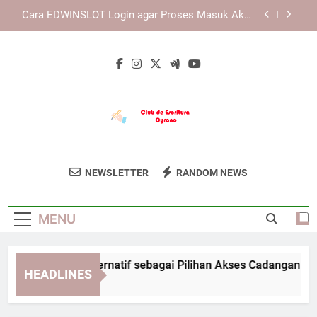
Skip
Cara Mempercepat Proses Login Edwinslot di
to
Browser dengan Aman dan Efisien
content
Cara Menjaga Keamanan Data Saat Lebah4D
Login
TIARA4D Link Alternatif sebagai Pilihan Akses
Cadangan
Cara EDWINSLOT Login agar Proses Masuk Akun
Berjalan Lancar
Cara Mempercepat Proses Login Edwinslot di
Browser dengan Aman dan Efisien
Club De Escritura
Bergabunglah Dengan Komunitas Penulis Di
Cara Menjaga Keamanan Data Saat Lebah4D
NEWSLETTER
RANDOM NEWS
Cyrano
Login
Club De Escritura Cyrano Dan Kembangkan
Keterampilan Sastra Anda.
MENU
ARA4D Link Alternatif sebagai Pilihan Akses Cadangan
HEADLINES
Weeks Ago