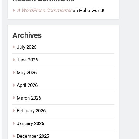
A WordPress Commenter
on
Hello world!
Archives
July 2026
June 2026
May 2026
April 2026
March 2026
February 2026
January 2026
December 2025