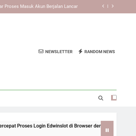
r Proses Masuk Akun Berjalan Lancar
t di Browser dengan Aman dan Efisien
ga Keamanan Data Saat Lebah4D Login
rnatif sebagai Pilihan Akses Cadangan
NEWSLETTER
RANDOM NEWS
r Proses Masuk Akun Berjalan Lancar
t di Browser dengan Aman dan Efisien
an Kembangkan Keterampilan Sastra Anda.
ga Keamanan Data Saat Lebah4D Login
s Login Edwinslot di Browser dengan Aman dan Efisien