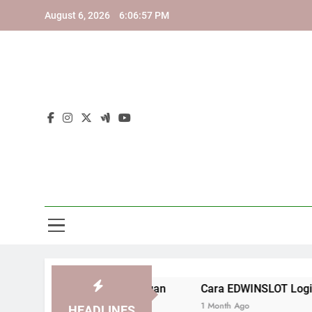
Skip
August 6, 2026
6:06:58 PM
to
content
Clu
Bergabung
lihan Akses Cadangan
Cara EDWINSLOT Login agar Pros
1 Month Ago
HEADLINES