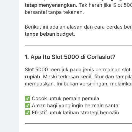
tetap menyenangkan
. Tak heran jika Slot 5
bersantai tanpa tekanan.
Berikut ini adalah alasan dan cara cerdas be
tanpa beban budget
.
1.
Apa Itu Slot 5000 di Corlaslot?
Slot 5000 merujuk pada jenis permainan slo
rupiah
. Meski terkesan kecil, fitur dan tamp
memuaskan. Ini bukan versi ringan, melaink
Cocok untuk pemain pemula
Aman bagi yang ingin bermain santai
Efektif untuk latihan strategi bermain