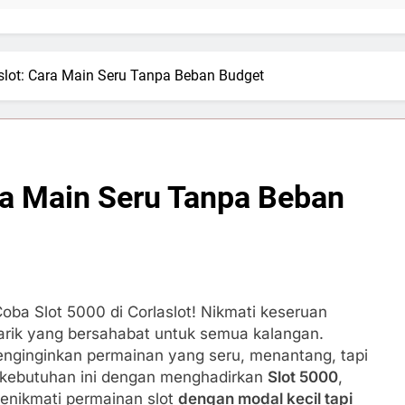
aslot: Cara Main Seru Tanpa Beban Budget
ara Main Seru Tanpa Beban
Coba Slot 5000 di Corlaslot! Nikmati keseruan
arik yang bersahabat untuk semua kalangan.
menginginkan permainan yang seru, menantang, tapi
ebutuhan ini dengan menghadirkan
Slot 5000
,
menikmati permainan slot
dengan modal kecil tapi