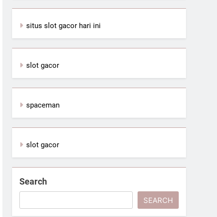
situs slot gacor hari ini
slot gacor
spaceman
slot gacor
Search
SEARCH