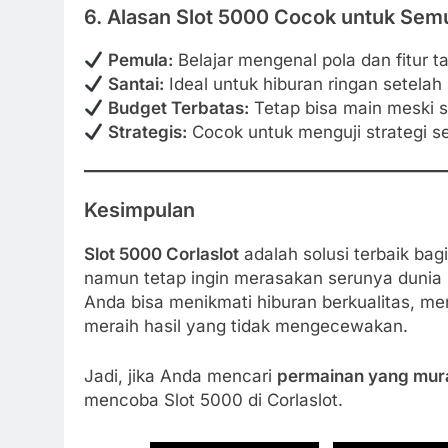
6.
Alasan Slot 5000 Cocok untuk Sem
Pemula:
Belajar mengenal pola dan fitur ta
Santai:
Ideal untuk hiburan ringan setelah
Budget Terbatas:
Tetap bisa main meski s
Strategis:
Cocok untuk menguji strategi s
Kesimpulan
Slot 5000 Corlaslot
adalah solusi terbaik ba
namun tetap ingin merasakan serunya dunia 
Anda bisa menikmati hiburan berkualitas, me
meraih hasil yang tidak mengecewakan.
Jadi, jika Anda mencari
permainan yang mur
mencoba Slot 5000 di Corlaslot.