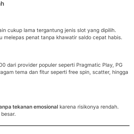
ah
 cukup lama tergantung jenis slot yang dipilih.
u melepas penat tanpa khawatir saldo cepat habis.
00 dari provider populer seperti Pragmatic Play, PG
gam tema dan fitur seperti free spin, scatter, hingga
anpa tekanan emosional
karena risikonya rendah.
 besar.