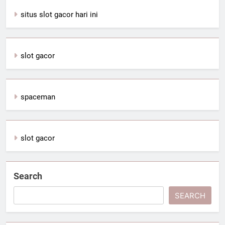
situs slot gacor hari ini
slot gacor
spaceman
slot gacor
Search
SEARCH