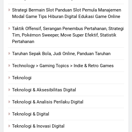
Strategi Bermain Slot Panduan Slot Pemula Manajemen
Modal Game Tips Hiburan Digital Edukasi Game Online
Taktik Offensif, Serangan Penembus Pertahanan, Strategi
Tim, Pokémon Sweeper, Move Super Efektif, Statistik
Pertahanan
Taruhan Sepak Bola, Judi Online, Panduan Taruhan
Technology > Gaming Topics > Indie & Retro Games
Teknologi
Teknologi & Aksesibilitas Digital
Teknologi & Analisis Perilaku Digital
Teknologi & Digital
Teknologi & Inovasi Digital