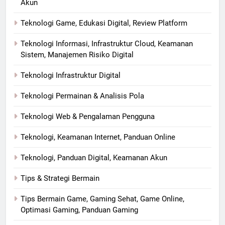
Akun
Teknologi Game, Edukasi Digital, Review Platform
Teknologi Informasi, Infrastruktur Cloud, Keamanan
Sistem, Manajemen Risiko Digital
Teknologi Infrastruktur Digital
Teknologi Permainan & Analisis Pola
Teknologi Web & Pengalaman Pengguna
Teknologi, Keamanan Internet, Panduan Online
Teknologi, Panduan Digital, Keamanan Akun
Tips & Strategi Bermain
Tips Bermain Game, Gaming Sehat, Game Online,
Optimasi Gaming, Panduan Gaming