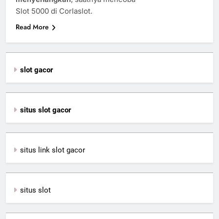
Slot 5000 di Corlaslot.
Read More
slot gacor
situs slot gacor
situs link slot gacor
situs slot