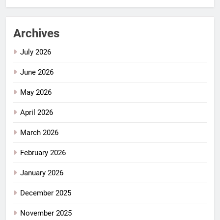
Archives
July 2026
June 2026
May 2026
April 2026
March 2026
February 2026
January 2026
December 2025
November 2025