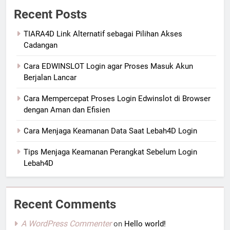
Recent Posts
TIARA4D Link Alternatif sebagai Pilihan Akses
Cadangan
Cara EDWINSLOT Login agar Proses Masuk Akun
Berjalan Lancar
Cara Mempercepat Proses Login Edwinslot di Browser
dengan Aman dan Efisien
Cara Menjaga Keamanan Data Saat Lebah4D Login
Tips Menjaga Keamanan Perangkat Sebelum Login
Lebah4D
Recent Comments
A WordPress Commenter
on
Hello world!