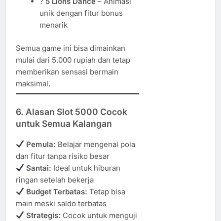
?
5 Lions Dance
– Animasi
unik dengan fitur bonus
menarik
Semua game ini bisa dimainkan
mulai dari 5.000 rupiah dan tetap
memberikan sensasi bermain
maksimal.
6.
Alasan Slot 5000 Cocok
untuk Semua Kalangan
Pemula:
Belajar mengenal pola
dan fitur tanpa risiko besar
Santai:
Ideal untuk hiburan
ringan setelah bekerja
Budget Terbatas:
Tetap bisa
main meski saldo terbatas
Strategis:
Cocok untuk menguji