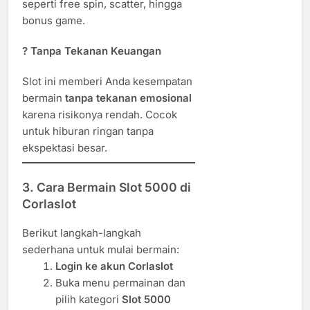
seperti free spin, scatter, hingga
bonus game.
? Tanpa Tekanan Keuangan
Slot ini memberi Anda kesempatan
bermain
tanpa tekanan emosional
karena risikonya rendah. Cocok
untuk hiburan ringan tanpa
ekspektasi besar.
3.
Cara Bermain Slot 5000 di
Corlaslot
Berikut langkah-langkah
sederhana untuk mulai bermain:
Login ke akun Corlaslot
Buka menu permainan dan
pilih kategori
Slot 5000