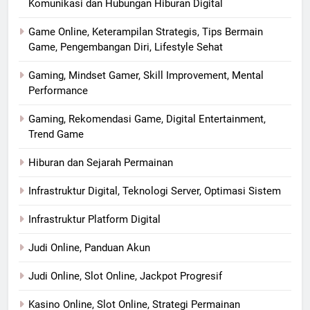
Komunikasi dan Hubungan Hiburan Digital
Game Online, Keterampilan Strategis, Tips Bermain
Game, Pengembangan Diri, Lifestyle Sehat
Gaming, Mindset Gamer, Skill Improvement, Mental
Performance
Gaming, Rekomendasi Game, Digital Entertainment,
Trend Game
Hiburan dan Sejarah Permainan
Infrastruktur Digital, Teknologi Server, Optimasi Sistem
Infrastruktur Platform Digital
Judi Online, Panduan Akun
Judi Online, Slot Online, Jackpot Progresif
Kasino Online, Slot Online, Strategi Permainan