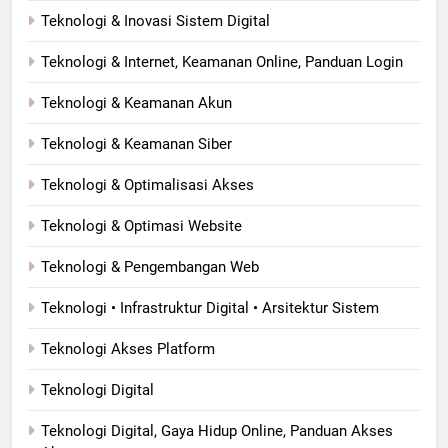
Teknologi & Inovasi Sistem Digital
Teknologi & Internet, Keamanan Online, Panduan Login
Teknologi & Keamanan Akun
Teknologi & Keamanan Siber
Teknologi & Optimalisasi Akses
Teknologi & Optimasi Website
Teknologi & Pengembangan Web
Teknologi • Infrastruktur Digital • Arsitektur Sistem
Teknologi Akses Platform
Teknologi Digital
Teknologi Digital, Gaya Hidup Online, Panduan Akses