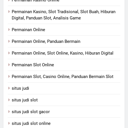
Permainan Kasino Online
Permainan Kasino, Slot Tradisional, Slot Buah, Hiburan
Digital, Panduan Slot, Analisis Game
Permainan Online
Permainan Online, Panduan Bermain
Permainan Online, Slot Online, Kasino, Hiburan Digital
Permainan Slot Online
Permainan Slot, Casino Online, Panduan Bermain Slot
situs judi
situs judi slot
situs judi slot gacor
situs judi slot online