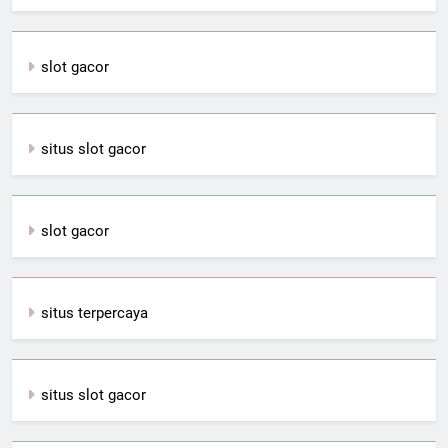
slot gacor
situs slot gacor
slot gacor
situs terpercaya
situs slot gacor