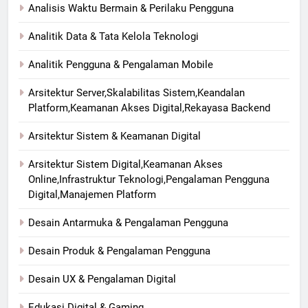
Analisis Waktu Bermain & Perilaku Pengguna
Analitik Data & Tata Kelola Teknologi
Analitik Pengguna & Pengalaman Mobile
Arsitektur Server,Skalabilitas Sistem,Keandalan
Platform,Keamanan Akses Digital,Rekayasa Backend
Arsitektur Sistem & Keamanan Digital
Arsitektur Sistem Digital,Keamanan Akses
Online,Infrastruktur Teknologi,Pengalaman Pengguna
Digital,Manajemen Platform
Desain Antarmuka & Pengalaman Pengguna
Desain Produk & Pengalaman Pengguna
Desain UX & Pengalaman Digital
Edukasi Digital & Gaming