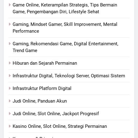
Game Online, Keterampilan Strategis, Tips Bermain
Game, Pengembangan Diri, Lifestyle Sehat
Gaming, Mindset Gamer, Skill Improvement, Mental
Performance
Gaming, Rekomendasi Game, Digital Entertainment,
Trend Game
Hiburan dan Sejarah Permainan
Infrastruktur Digital, Teknologi Server, Optimasi Sistem
Infrastruktur Platform Digital
Judi Online, Panduan Akun
Judi Online, Slot Online, Jackpot Progresif
Kasino Online, Slot Online, Strategi Permainan