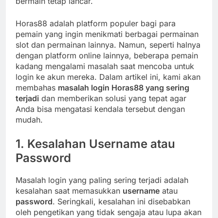
bermain tetap lancar.
Horas88 adalah platform populer bagi para
pemain yang ingin menikmati berbagai permainan
slot dan permainan lainnya. Namun, seperti halnya
dengan platform online lainnya, beberapa pemain
kadang mengalami masalah saat mencoba untuk
login ke akun mereka. Dalam artikel ini, kami akan
membahas
masalah login Horas88 yang sering
terjadi
dan memberikan solusi yang tepat agar
Anda bisa mengatasi kendala tersebut dengan
mudah.
1. Kesalahan Username atau
Password
Masalah login yang paling sering terjadi adalah
kesalahan saat memasukkan
username
atau
password
. Seringkali, kesalahan ini disebabkan
oleh pengetikan yang tidak sengaja atau lupa akan