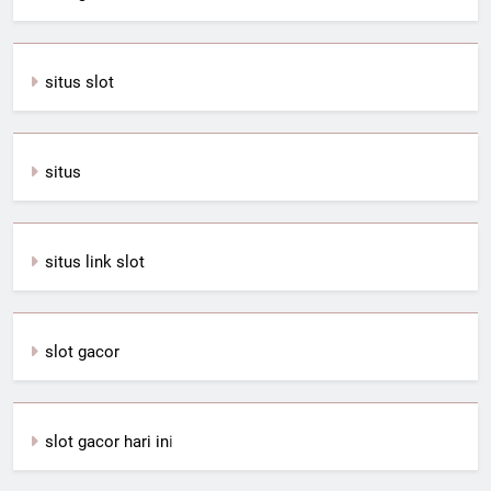
situs slot
situs
situs link slot
slot gacor
slot gacor hari in
i