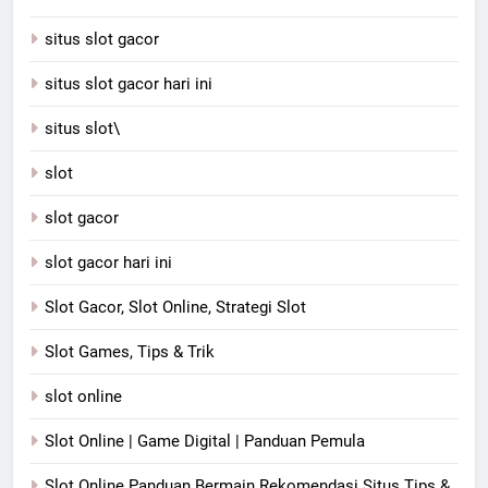
situs slot gacor
situs slot gacor hari ini
situs slot\
slot
slot gacor
slot gacor hari ini
Slot Gacor, Slot Online, Strategi Slot
Slot Games, Tips & Trik
slot online
Slot Online | Game Digital | Panduan Pemula
Slot Online Panduan Bermain Rekomendasi Situs Tips &