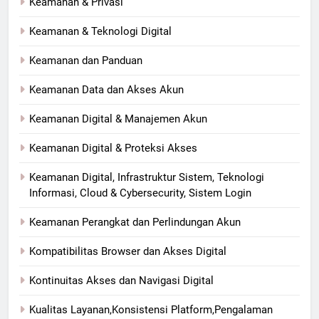
Keamanan & Privasi
Keamanan & Teknologi Digital
Keamanan dan Panduan
Keamanan Data dan Akses Akun
Keamanan Digital & Manajemen Akun
Keamanan Digital & Proteksi Akses
Keamanan Digital, Infrastruktur Sistem, Teknologi
Informasi, Cloud & Cybersecurity, Sistem Login
Keamanan Perangkat dan Perlindungan Akun
Kompatibilitas Browser dan Akses Digital
Kontinuitas Akses dan Navigasi Digital
Kualitas Layanan,Konsistensi Platform,Pengalaman