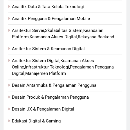
Analitik Data & Tata Kelola Teknologi
Analitik Pengguna & Pengalaman Mobile
Arsitektur Server,Skalabilitas Sistem,Keandalan
Platform,Keamanan Akses Digital,Rekayasa Backend
Arsitektur Sistem & Keamanan Digital
Arsitektur Sistem Digital,Keamanan Akses
Online,Infrastruktur Teknologi,Pengalaman Pengguna
Digital,Manajemen Platform
Desain Antarmuka & Pengalaman Pengguna
Desain Produk & Pengalaman Pengguna
Desain UX & Pengalaman Digital
Edukasi Digital & Gaming