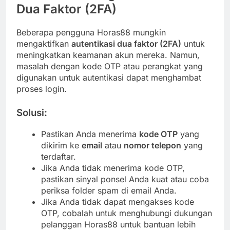
Dua Faktor (2FA)
Beberapa pengguna Horas88 mungkin
mengaktifkan
autentikasi dua faktor (2FA)
untuk
meningkatkan keamanan akun mereka. Namun,
masalah dengan kode OTP atau perangkat yang
digunakan untuk autentikasi dapat menghambat
proses login.
Solusi:
Pastikan Anda menerima
kode OTP
yang
dikirim ke
email
atau
nomor telepon
yang
terdaftar.
Jika Anda tidak menerima kode OTP,
pastikan sinyal ponsel Anda kuat atau coba
periksa folder spam di email Anda.
Jika Anda tidak dapat mengakses kode
OTP, cobalah untuk menghubungi dukungan
pelanggan Horas88 untuk bantuan lebih