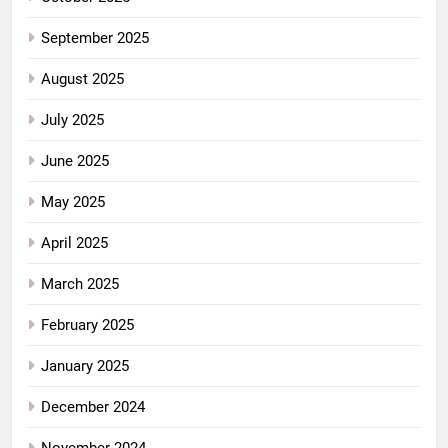
September 2025
August 2025
July 2025
June 2025
May 2025
April 2025
March 2025
February 2025
January 2025
December 2024