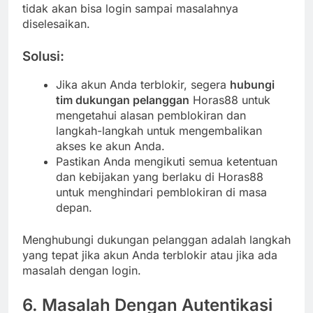
tidak akan bisa login sampai masalahnya
diselesaikan.
Solusi:
Jika akun Anda terblokir, segera
hubungi
tim dukungan pelanggan
Horas88 untuk
mengetahui alasan pemblokiran dan
langkah-langkah untuk mengembalikan
akses ke akun Anda.
Pastikan Anda mengikuti semua ketentuan
dan kebijakan yang berlaku di Horas88
untuk menghindari pemblokiran di masa
depan.
Menghubungi dukungan pelanggan adalah langkah
yang tepat jika akun Anda terblokir atau jika ada
masalah dengan login.
6. Masalah Dengan Autentikasi