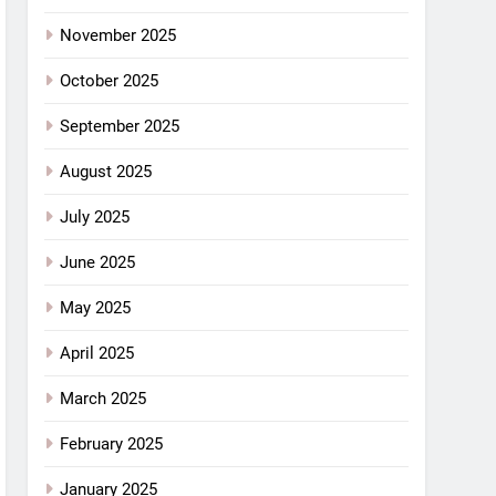
November 2025
October 2025
September 2025
August 2025
July 2025
June 2025
May 2025
April 2025
March 2025
February 2025
January 2025