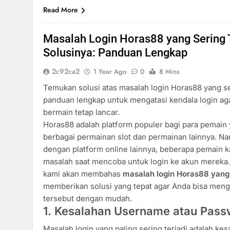
Read More
Masalah Login Horas88 yang Sering T
Solusinya: Panduan Lengkap
2c92ca2
1 Year Ago
0
8 Mins
Temukan solusi atas masalah login Horas88 yang seri
panduan lengkap untuk mengatasi kendala login a
bermain tetap lancar.
Horas88 adalah platform populer bagi para pemain 
berbagai permainan slot dan permainan lainnya. Na
dengan platform online lainnya, beberapa pemain
masalah saat mencoba untuk login ke akun mereka. D
kami akan membahas
masalah login Horas88 yang 
memberikan solusi yang tepat agar Anda bisa meng
tersebut dengan mudah.
1. Kesalahan Username atau Pas
Masalah login yang paling sering terjadi adalah kes