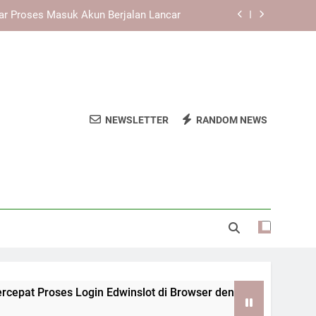
r Proses Masuk Akun Berjalan Lancar
t di Browser dengan Aman dan Efisien
ga Keamanan Data Saat Lebah4D Login
rnatif sebagai Pilihan Akses Cadangan
NEWSLETTER
RANDOM NEWS
r Proses Masuk Akun Berjalan Lancar
t di Browser dengan Aman dan Efisien
an Kembangkan Keterampilan Sastra Anda.
ga Keamanan Data Saat Lebah4D Login
s Login Edwinslot di Browser dengan Aman dan Efisien