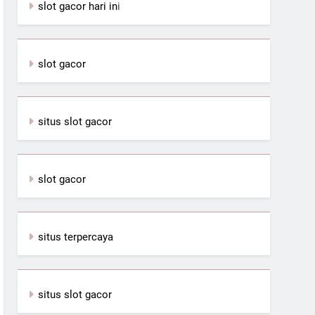
slot gacor hari in
i
slot gacor
situs slot gacor
slot gacor
situs terpercaya
situs slot gacor