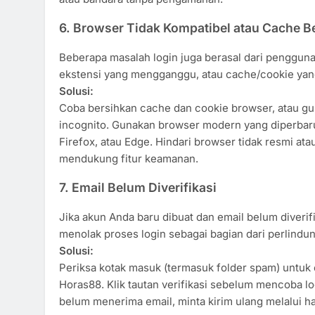
6.
Browser Tidak Kompatibel atau Cache 
Beberapa masalah login juga berasal dari penggun
ekstensi yang mengganggu, atau cache/cookie yan
Solusi:
Coba bersihkan cache dan cookie browser, atau g
incognito. Gunakan browser modern yang diperbar
Firefox, atau Edge. Hindari browser tidak resmi ata
mendukung fitur keamanan.
7.
Email Belum Diverifikasi
Jika akun Anda baru dibuat dan email belum diverifi
menolak proses login sebagai bagian dari perlindun
Solusi:
Periksa kotak masuk (termasuk folder spam) untuk e
Horas88. Klik tautan verifikasi sebelum mencoba lo
belum menerima email, minta kirim ulang melalui ha