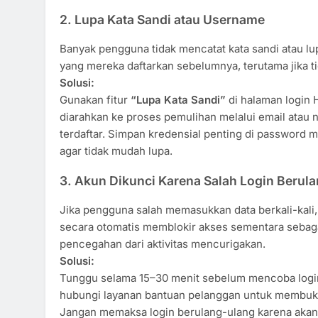
2.
Lupa Kata Sandi atau Username
Banyak pengguna tidak mencatat kata sandi atau 
yang mereka daftarkan sebelumnya, terutama jika ti
Solusi:
Gunakan fitur
“Lupa Kata Sandi”
di halaman login 
diarahkan ke proses pemulihan melalui email atau
terdaftar. Simpan kredensial penting di password 
agar tidak mudah lupa.
3.
Akun Dikunci Karena Salah Login Berul
Jika pengguna salah memasukkan data berkali-kali
secara otomatis memblokir akses sementara sebag
pencegahan dari aktivitas mencurigakan.
Solusi:
Tunggu selama 15–30 menit sebelum mencoba login
hubungi layanan bantuan pelanggan untuk membuka
Jangan memaksa login berulang-ulang karena ak