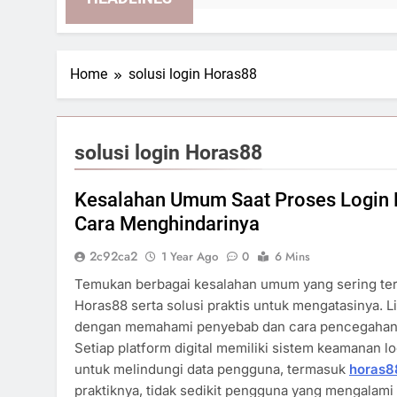
Home
solusi login Horas88
solusi login Horas88
Kesalahan Umum Saat Proses Login
Cara Menghindarinya
2c92ca2
1 Year Ago
0
6 Mins
Temukan berbagai kesalahan umum yang sering terj
Horas88 serta solusi praktis untuk mengatasinya. 
dengan memahami penyebab dan cara pencegahan y
Setiap platform digital memiliki sistem keamanan l
untuk melindungi data pengguna, termasuk
horas88
praktiknya, tidak sedikit pengguna yang mengalami