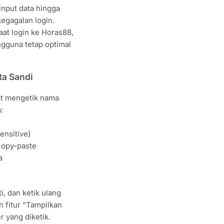
nput data hingga
egagalan login.
aat login ke Horas88,
ngguna tetap optimal
ta Sandi
at mengetik nama
:
ensitive)
copy-paste
a
, dan ketik ulang
 fitur “Tampilkan
r yang diketik.