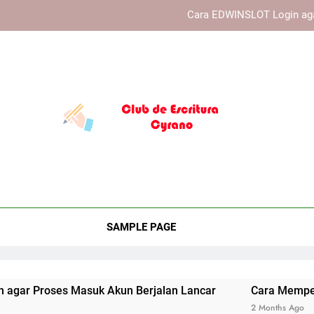
Cara EDWINSLOT Login aga
Cara Mempercepat Proses Login Edwinslo
Cara Menja
TIARA4D Link Alte
Cara EDWINSLOT Login aga
Cara Mempercepat Proses Login Edwinslo
b De Escritura Cyrano
lah Dengan Komunitas Penulis Di Club De Escritura Cyrano D
Cara Menja
SAMPLE PAGE
s Masuk Akun Berjalan Lancar
Cara Mempercepat Prose
2 Months Ago