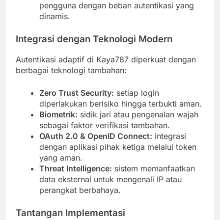
pengguna dengan beban autentikasi yang
dinamis.
Integrasi dengan Teknologi Modern
Autentikasi adaptif di Kaya787 diperkuat dengan
berbagai teknologi tambahan:
Zero Trust Security:
setiap login
diperlakukan berisiko hingga terbukti aman.
Biometrik:
sidik jari atau pengenalan wajah
sebagai faktor verifikasi tambahan.
OAuth 2.0 & OpenID Connect:
integrasi
dengan aplikasi pihak ketiga melalui token
yang aman.
Threat Intelligence:
sistem memanfaatkan
data eksternal untuk mengenali IP atau
perangkat berbahaya.
Tantangan Implementasi