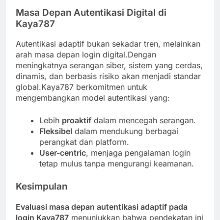
Masa Depan Autentikasi Digital di
Kaya787
Autentikasi adaptif bukan sekadar tren, melainkan
arah masa depan login digital.Dengan
meningkatnya serangan siber, sistem yang cerdas,
dinamis, dan berbasis risiko akan menjadi standar
global.Kaya787 berkomitmen untuk
mengembangkan model autentikasi yang:
Lebih
proaktif
dalam mencegah serangan.
Fleksibel
dalam mendukung berbagai
perangkat dan platform.
User-centric
, menjaga pengalaman login
tetap mulus tanpa mengurangi keamanan.
Kesimpulan
Evaluasi masa depan autentikasi adaptif pada
login Kaya787
menunjukkan bahwa pendekatan ini