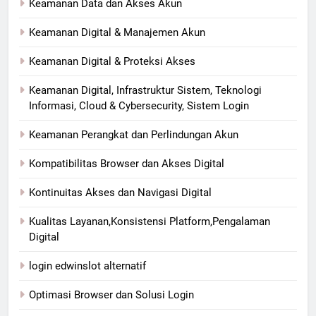
Keamanan Data dan Akses Akun
Keamanan Digital & Manajemen Akun
Keamanan Digital & Proteksi Akses
Keamanan Digital, Infrastruktur Sistem, Teknologi
Informasi, Cloud & Cybersecurity, Sistem Login
Keamanan Perangkat dan Perlindungan Akun
Kompatibilitas Browser dan Akses Digital
Kontinuitas Akses dan Navigasi Digital
Kualitas Layanan,Konsistensi Platform,Pengalaman
Digital
login edwinslot alternatif
Optimasi Browser dan Solusi Login