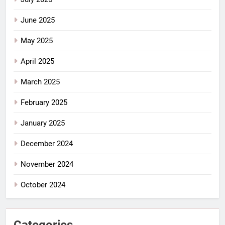
June 2025
May 2025
April 2025
March 2025
February 2025
January 2025
December 2024
November 2024
October 2024