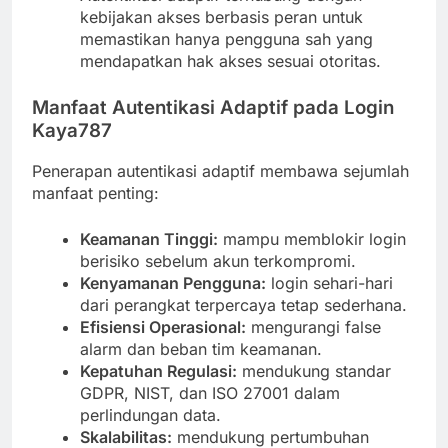
kebijakan akses berbasis peran untuk
memastikan hanya pengguna sah yang
mendapatkan hak akses sesuai otoritas.
Manfaat Autentikasi Adaptif pada Login
Kaya787
Penerapan autentikasi adaptif membawa sejumlah
manfaat penting:
Keamanan Tinggi:
mampu memblokir login
berisiko sebelum akun terkompromi.
Kenyamanan Pengguna:
login sehari-hari
dari perangkat terpercaya tetap sederhana.
Efisiensi Operasional:
mengurangi false
alarm dan beban tim keamanan.
Kepatuhan Regulasi:
mendukung standar
GDPR, NIST, dan ISO 27001 dalam
perlindungan data.
Skalabilitas:
mendukung pertumbuhan