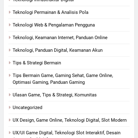
Teknologi Permainan & Analisis Pola
Teknologi Web & Pengalaman Pengguna
Teknologi, Keamanan Internet, Panduan Online
Teknologi, Panduan Digital, Keamanan Akun
Tips & Strategi Bermain
Tips Bermain Game, Gaming Sehat, Game Online,
Optimasi Gaming, Panduan Gaming
Ulasan Game, Tips & Strategi, Komunitas
Uncategorized
UX Design, Game Online, Teknologi Digital, Slot Modern
UX/UI Game Digital, Teknologi Slot Interaktif, Desain