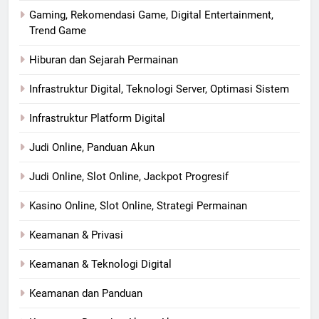
Gaming, Rekomendasi Game, Digital Entertainment,
Trend Game
Hiburan dan Sejarah Permainan
Infrastruktur Digital, Teknologi Server, Optimasi Sistem
Infrastruktur Platform Digital
Judi Online, Panduan Akun
Judi Online, Slot Online, Jackpot Progresif
Kasino Online, Slot Online, Strategi Permainan
Keamanan & Privasi
Keamanan & Teknologi Digital
Keamanan dan Panduan