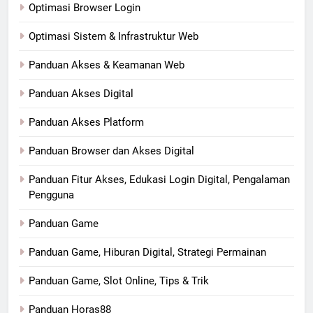
Optimasi Browser Login
Optimasi Sistem & Infrastruktur Web
Panduan Akses & Keamanan Web
Panduan Akses Digital
Panduan Akses Platform
Panduan Browser dan Akses Digital
Panduan Fitur Akses, Edukasi Login Digital, Pengalaman
Pengguna
Panduan Game
Panduan Game, Hiburan Digital, Strategi Permainan
Panduan Game, Slot Online, Tips & Trik
Panduan Horas88