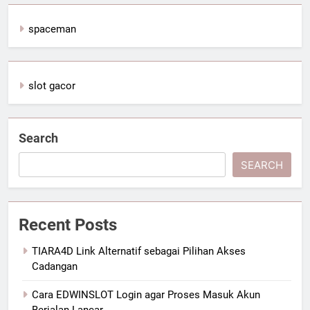
spaceman
slot gacor
Search
SEARCH
Recent Posts
TIARA4D Link Alternatif sebagai Pilihan Akses
Cadangan
Cara EDWINSLOT Login agar Proses Masuk Akun