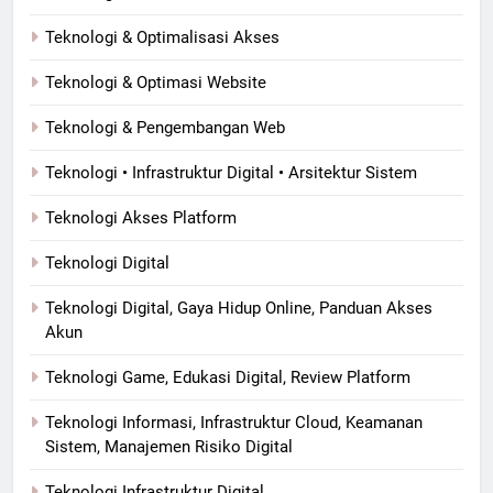
Teknologi & Optimalisasi Akses
Teknologi & Optimasi Website
Teknologi & Pengembangan Web
Teknologi • Infrastruktur Digital • Arsitektur Sistem
Teknologi Akses Platform
Teknologi Digital
Teknologi Digital, Gaya Hidup Online, Panduan Akses
Akun
Teknologi Game, Edukasi Digital, Review Platform
Teknologi Informasi, Infrastruktur Cloud, Keamanan
Sistem, Manajemen Risiko Digital
Teknologi Infrastruktur Digital