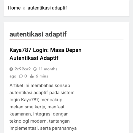
Home
autentikasi adaptif
autentikasi adaptif
Kaya787 Login: Masa Depan
Autentikasi Adaptif
2c92ca2
11 months
ago
0
6 mins
Artikel ini membahas konsep
autentikasi adaptif pada sistem
login Kaya787, mencakup
mekanisme kerja, manfaat
keamanan, integrasi dengan
teknologi modern, tantangan
implementasi, serta peranannya