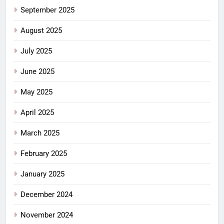
September 2025
August 2025
July 2025
June 2025
May 2025
April 2025
March 2025
February 2025
January 2025
December 2024
November 2024