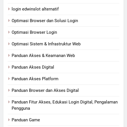
login edwinslot alternatif
Optimasi Browser dan Solusi Login
Optimasi Browser Login
Optimasi Sistem & Infrastruktur Web
Panduan Akses & Keamanan Web
Panduan Akses Digital
Panduan Akses Platform
Panduan Browser dan Akses Digital
Panduan Fitur Akses, Edukasi Login Digital, Pengalaman
Pengguna
Panduan Game