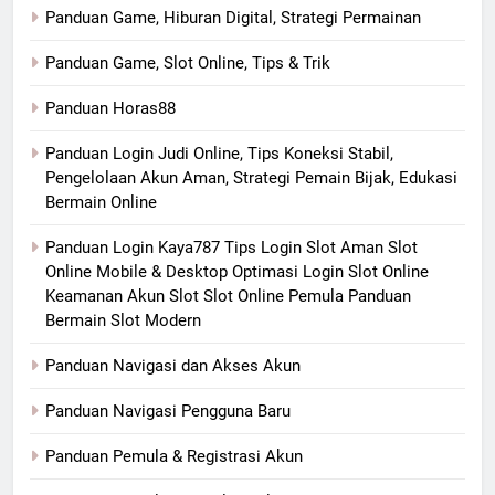
Panduan Game, Hiburan Digital, Strategi Permainan
Panduan Game, Slot Online, Tips & Trik
Panduan Horas88
Panduan Login Judi Online, Tips Koneksi Stabil,
Pengelolaan Akun Aman, Strategi Pemain Bijak, Edukasi
Bermain Online
Panduan Login Kaya787 Tips Login Slot Aman Slot
Online Mobile & Desktop Optimasi Login Slot Online
Keamanan Akun Slot Slot Online Pemula Panduan
Bermain Slot Modern
Panduan Navigasi dan Akses Akun
Panduan Navigasi Pengguna Baru
Panduan Pemula & Registrasi Akun