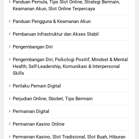
Panduan Pemula, Tips Slot Online, Strategi Bermain,
Keamanan Akun, Slot Online Terpercaya
Panduan Pengguna & Keamanan Akun
Pembaruan Infrastruktur dan Akses Stabil
Pengembangan Diri
Pengembangan Diri, Psikologi Positif, Mindset & Mental
Health, Self-Leadership, Komunikasi & Interpersonal
Skills
Perilaku Pemain Digital
Perjudian Online, Sbobet, Tips Bermain
Permainan Digital
Permainan Kasino Online
Permainan Kasino, Slot Tradisional, Slot Buah, Hiburan