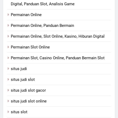
Digital, Panduan Slot, Analisis Game
Permainan Online
Permainan Online, Panduan Bermain
Permainan Online, Slot Online, Kasino, Hiburan Digital
Permainan Slot Online
Permainan Slot, Casino Online, Panduan Bermain Slot
situs judi
situs judi slot
situs judi slot gacor
situs judi slot online
situs slot