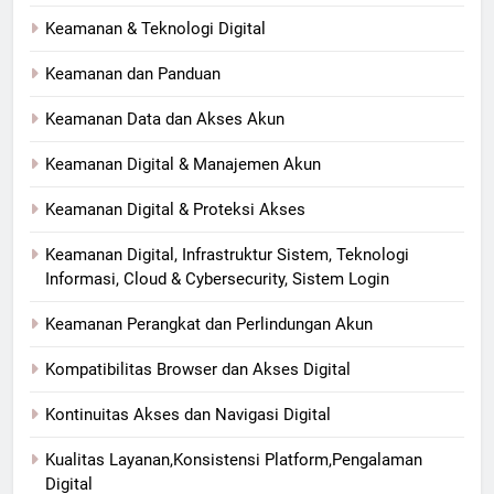
Keamanan & Teknologi Digital
Keamanan dan Panduan
Keamanan Data dan Akses Akun
Keamanan Digital & Manajemen Akun
Keamanan Digital & Proteksi Akses
Keamanan Digital, Infrastruktur Sistem, Teknologi
Informasi, Cloud & Cybersecurity, Sistem Login
Keamanan Perangkat dan Perlindungan Akun
Kompatibilitas Browser dan Akses Digital
Kontinuitas Akses dan Navigasi Digital
Kualitas Layanan,Konsistensi Platform,Pengalaman
Digital