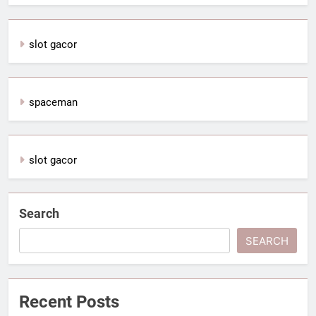
slot gacor
spaceman
slot gacor
Search
SEARCH
Recent Posts