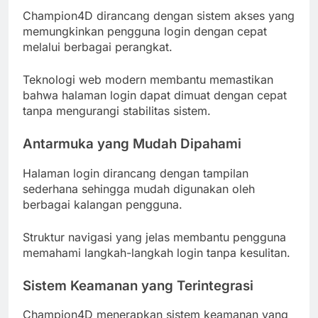
Champion4D dirancang dengan sistem akses yang
memungkinkan pengguna login dengan cepat
melalui berbagai perangkat.
Teknologi web modern membantu memastikan
bahwa halaman login dapat dimuat dengan cepat
tanpa mengurangi stabilitas sistem.
Antarmuka yang Mudah Dipahami
Halaman login dirancang dengan tampilan
sederhana sehingga mudah digunakan oleh
berbagai kalangan pengguna.
Struktur navigasi yang jelas membantu pengguna
memahami langkah-langkah login tanpa kesulitan.
Sistem Keamanan yang Terintegrasi
Champion4D menerapkan sistem keamanan yang