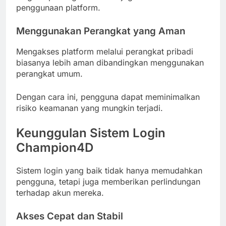
penggunaan platform.
Menggunakan Perangkat yang Aman
Mengakses platform melalui perangkat pribadi
biasanya lebih aman dibandingkan menggunakan
perangkat umum.
Dengan cara ini, pengguna dapat meminimalkan
risiko keamanan yang mungkin terjadi.
Keunggulan Sistem Login
Champion4D
Sistem login yang baik tidak hanya memudahkan
pengguna, tetapi juga memberikan perlindungan
terhadap akun mereka.
Akses Cepat dan Stabil