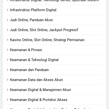
Infrastruktur Digital, Teknologi Server, Optimasi Sistem
Infrastruktur Platform Digital
Judi Online, Panduan Akun
Judi Online, Slot Online, Jackpot Progresif
Kasino Online, Slot Online, Strategi Permainan
Keamanan & Privasi
Keamanan & Teknologi Digital
Keamanan dan Panduan
Keamanan Data dan Akses Akun
Keamanan Digital & Manajemen Akun
Keamanan Digital & Proteksi Akses