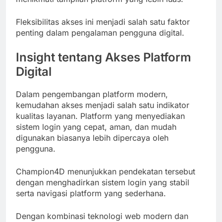
Fleksibilitas akses ini menjadi salah satu faktor
penting dalam pengalaman pengguna digital.
Insight tentang Akses Platform
Digital
Dalam pengembangan platform modern,
kemudahan akses menjadi salah satu indikator
kualitas layanan. Platform yang menyediakan
sistem login yang cepat, aman, dan mudah
digunakan biasanya lebih dipercaya oleh
pengguna.
Champion4D menunjukkan pendekatan tersebut
dengan menghadirkan sistem login yang stabil
serta navigasi platform yang sederhana.
Dengan kombinasi teknologi web modern dan