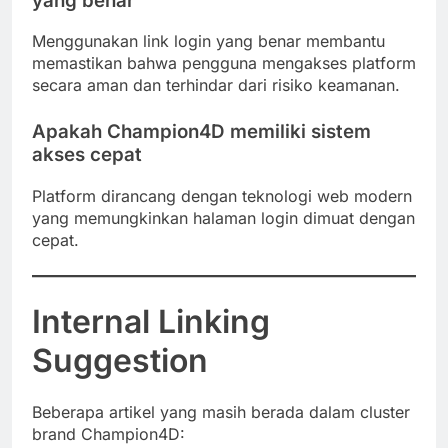
yang benar
Menggunakan link login yang benar membantu
memastikan bahwa pengguna mengakses platform
secara aman dan terhindar dari risiko keamanan.
Apakah Champion4D memiliki sistem
akses cepat
Platform dirancang dengan teknologi web modern
yang memungkinkan halaman login dimuat dengan
cepat.
Internal Linking
Suggestion
Beberapa artikel yang masih berada dalam cluster
brand Champion4D: