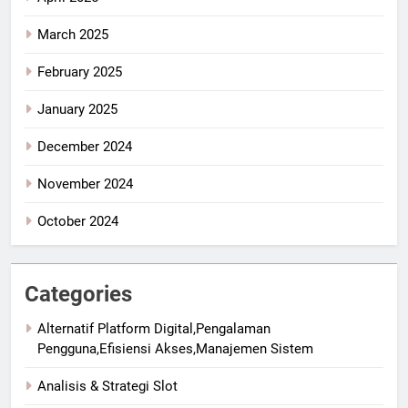
March 2025
February 2025
January 2025
December 2024
November 2024
October 2024
Categories
Alternatif Platform Digital,Pengalaman
Pengguna,Efisiensi Akses,Manajemen Sistem
Analisis & Strategi Slot