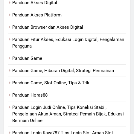
Panduan Akses Digital
Panduan Akses Platform
Panduan Browser dan Akses Digital
Panduan Fitur Akses, Edukasi Login Digital, Pengalaman
Pengguna
Panduan Game
Panduan Game, Hiburan Digital, Strategi Permainan
Panduan Game, Slot Online, Tips & Trik
Panduan Horas88
Panduan Login Judi Online, Tips Koneksi Stabil,
Pengelolaan Akun Aman, Strategi Pemain Bijak, Edukasi
Bermain Online
Panduan Login Kaya787 Tips Login Slot Aman Slot