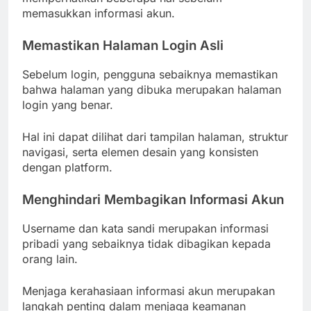
memasukkan informasi akun.
Memastikan Halaman Login Asli
Sebelum login, pengguna sebaiknya memastikan
bahwa halaman yang dibuka merupakan halaman
login yang benar.
Hal ini dapat dilihat dari tampilan halaman, struktur
navigasi, serta elemen desain yang konsisten
dengan platform.
Menghindari Membagikan Informasi Akun
Username dan kata sandi merupakan informasi
pribadi yang sebaiknya tidak dibagikan kepada
orang lain.
Menjaga kerahasiaan informasi akun merupakan
langkah penting dalam menjaga keamanan