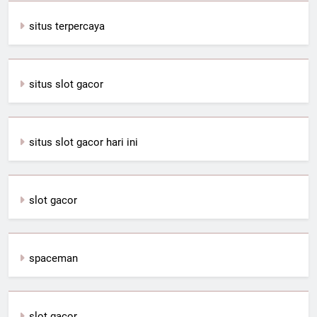
situs terpercaya
situs slot gacor
situs slot gacor hari ini
slot gacor
spaceman
slot gacor