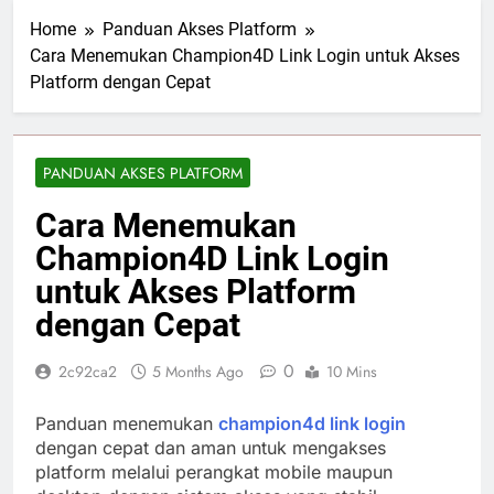
Home
Panduan Akses Platform
Cara Menemukan Champion4D Link Login untuk Akses
Platform dengan Cepat
PANDUAN AKSES PLATFORM
Cara Menemukan
Champion4D Link Login
untuk Akses Platform
dengan Cepat
0
2c92ca2
5 Months Ago
10 Mins
Panduan menemukan
champion4d link login
dengan cepat dan aman untuk mengakses
platform melalui perangkat mobile maupun