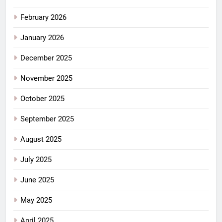
February 2026
January 2026
December 2025
November 2025
October 2025
September 2025
August 2025
July 2025
June 2025
May 2025
April 2025