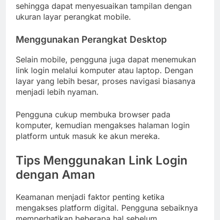
sehingga dapat menyesuaikan tampilan dengan
ukuran layar perangkat mobile.
Menggunakan Perangkat Desktop
Selain mobile, pengguna juga dapat menemukan
link login melalui komputer atau laptop. Dengan
layar yang lebih besar, proses navigasi biasanya
menjadi lebih nyaman.
Pengguna cukup membuka browser pada
komputer, kemudian mengakses halaman login
platform untuk masuk ke akun mereka.
Tips Menggunakan Link Login
dengan Aman
Keamanan menjadi faktor penting ketika
mengakses platform digital. Pengguna sebaiknya
memperhatikan beberapa hal sebelum