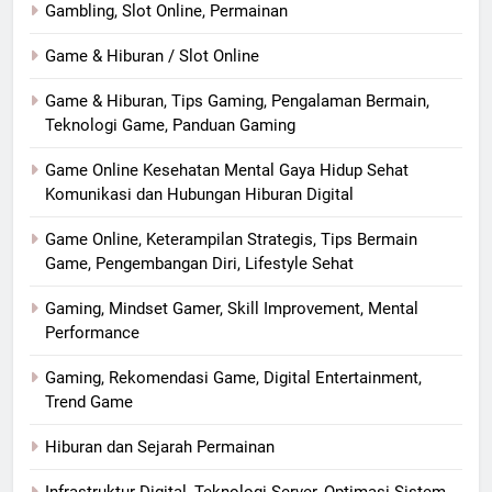
Gambling, Slot Online, Permainan
Game & Hiburan / Slot Online
Game & Hiburan, Tips Gaming, Pengalaman Bermain,
Teknologi Game, Panduan Gaming
Game Online Kesehatan Mental Gaya Hidup Sehat
Komunikasi dan Hubungan Hiburan Digital
Game Online, Keterampilan Strategis, Tips Bermain
Game, Pengembangan Diri, Lifestyle Sehat
Gaming, Mindset Gamer, Skill Improvement, Mental
Performance
Gaming, Rekomendasi Game, Digital Entertainment,
Trend Game
Hiburan dan Sejarah Permainan