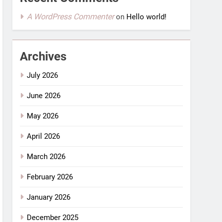
A WordPress Commenter
on
Hello world!
Archives
July 2026
June 2026
May 2026
April 2026
March 2026
February 2026
January 2026
December 2025