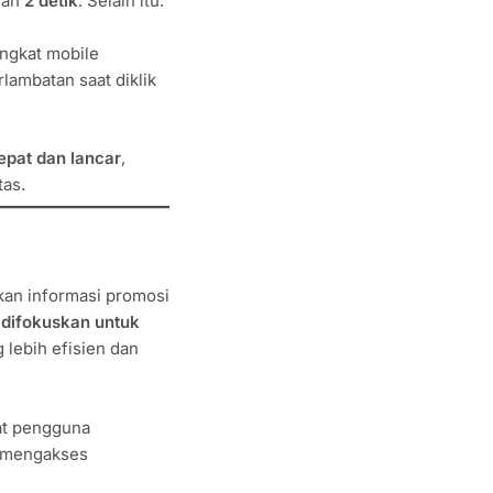
wah
2 detik
. Selain itu:
ngkat mobile
lambatan saat diklik
pat dan lancar
,
tas.
an informasi promosi
f
difokuskan untuk
 lebih efisien dan
at pengguna
n mengakses