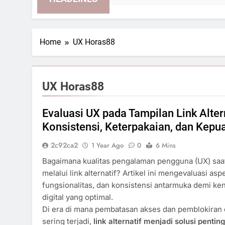
Home
UX Horas88
UX Horas88
Evaluasi UX pada Tampilan Link Alter
Konsistensi, Keterpakaian, dan Kep
2c92ca2
1 Year Ago
0
6 Mins
Bagaimana kualitas pengalaman pengguna (UX) sa
melalui link alternatif? Artikel ini mengevaluasi aspe
fungsionalitas, dan konsistensi antarmuka demi k
digital yang optimal.
Di era di mana pembatasan akses dan pemblokiran
sering terjadi,
link alternatif menjadi solusi penting