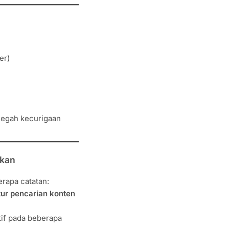
er)
egah kecurigaan
ikan
rapa catatan:
ur pencarian konten
if pada beberapa