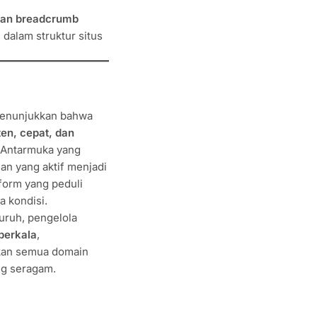
kan breadcrumb
dalam struktur situs
 menunjukkan bahwa
en, cepat, dan
 Antarmuka yang
nan yang aktif menjadi
form yang peduli
 kondisi.
ruh, pengelola
 berkala
,
ikan semua domain
ng seragam.