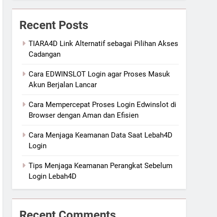
Recent Posts
TIARA4D Link Alternatif sebagai Pilihan Akses
Cadangan
Cara EDWINSLOT Login agar Proses Masuk
Akun Berjalan Lancar
Cara Mempercepat Proses Login Edwinslot di
Browser dengan Aman dan Efisien
Cara Menjaga Keamanan Data Saat Lebah4D
Login
Tips Menjaga Keamanan Perangkat Sebelum
Login Lebah4D
Recent Comments