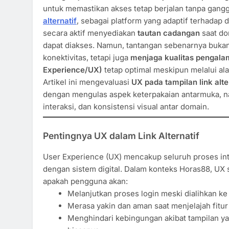
untuk memastikan akses tetap berjalan tanpa gang
alternatif
, sebagai platform yang adaptif terhadap d
secara aktif menyediakan
tautan cadangan
saat do
dapat diakses. Namun, tantangan sebenarnya buka
konektivitas, tetapi juga
menjaga kualitas pengal
Experience/UX)
tetap optimal meskipun melalui al
Artikel ini mengevaluasi
UX pada tampilan link alt
dengan mengulas aspek keterpakaian antarmuka, n
interaksi, dan konsistensi visual antar domain.
Pentingnya UX dalam Link Alternatif
User Experience (UX) mencakup seluruh proses in
dengan sistem digital. Dalam konteks Horas88, UX
apakah pengguna akan:
Melanjutkan proses login meski dialihkan k
Merasa yakin dan aman saat menjelajah fitur
Menghindari kebingungan akibat tampilan ya