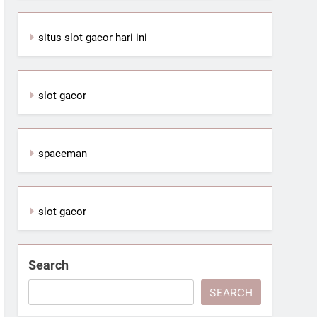
situs slot gacor hari ini
slot gacor
spaceman
slot gacor
Search
SEARCH