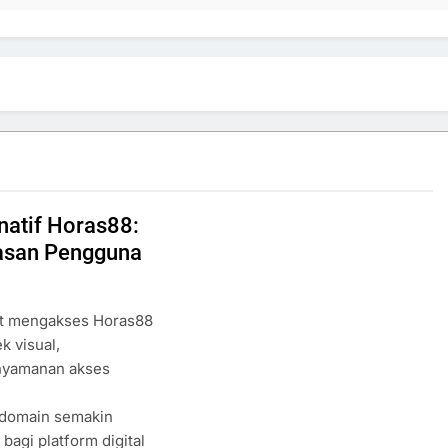
natif Horas88:
uasan Pengguna
at mengakses Horas88
k visual,
enyamanan akses
 domain semakin
bagi platform digital