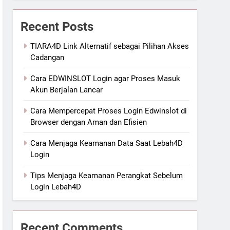
Recent Posts
TIARA4D Link Alternatif sebagai Pilihan Akses
Cadangan
Cara EDWINSLOT Login agar Proses Masuk
Akun Berjalan Lancar
Cara Mempercepat Proses Login Edwinslot di
Browser dengan Aman dan Efisien
Cara Menjaga Keamanan Data Saat Lebah4D
Login
Tips Menjaga Keamanan Perangkat Sebelum
Login Lebah4D
Recent Comments