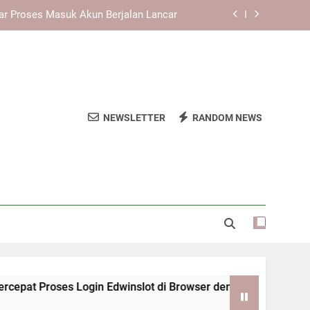
r Proses Masuk Akun Berjalan Lancar
t di Browser dengan Aman dan Efisien
ga Keamanan Data Saat Lebah4D Login
rnatif sebagai Pilihan Akses Cadangan
NEWSLETTER
RANDOM NEWS
r Proses Masuk Akun Berjalan Lancar
t di Browser dengan Aman dan Efisien
an Kembangkan Keterampilan Sastra Anda.
ga Keamanan Data Saat Lebah4D Login
s Login Edwinslot di Browser dengan Aman dan Efisien