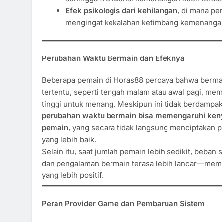
Efek psikologis dari kehilangan
, di mana pe
mengingat kekalahan ketimbang kemenanga
Perubahan Waktu Bermain dan Efeknya
Beberapa pemain di Horas88 percaya bahwa bermai
tertentu, seperti tengah malam atau awal pagi, mem
tinggi untuk menang. Meskipun ini tidak berdampa
perubahan waktu bermain bisa memengaruhi ke
pemain
, yang secara tidak langsung menciptakan 
yang lebih baik.
Selain itu, saat jumlah pemain lebih sedikit, beban 
dan pengalaman bermain terasa lebih lancar—me
yang lebih positif.
Peran Provider Game dan Pembaruan Sistem