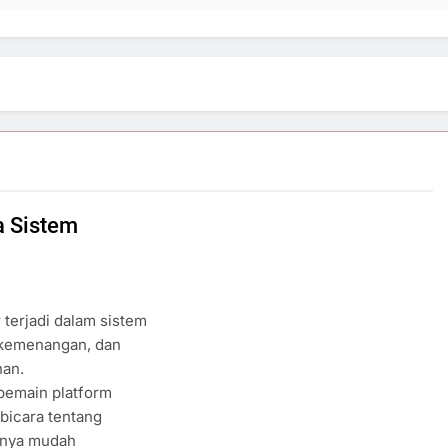
a Sistem
 terjadi dalam sistem
 kemenangan, dan
nan.
pemain platform
bicara tentang
unya mudah