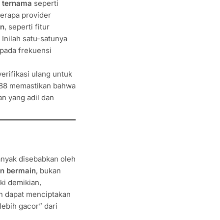
t ternama
seperti
berapa provider
an
, seperti fitur
Inilah satu-satunya
pada frekuensi
rifikasi ulang untuk
as88 memastikan bahwa
n yang adil dan
anyak disebabkan oleh
aan bermain
, bukan
ki demikian,
an dapat menciptakan
ebih gacor” dari