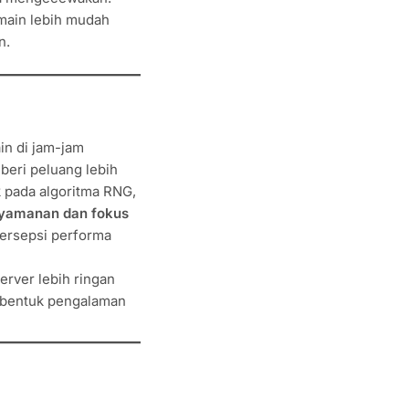
main lebih mudah
n.
n di jam-jam
beri peluang lebih
k pada algoritma RNG,
nyamanan dan fokus
persepsi performa
server lebih ringan
mbentuk pengalaman